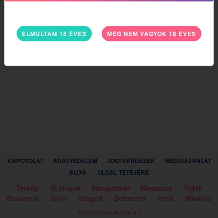
ELMÚLTAM 18 ÉVES
MÉG NEM VAGYOK 18 ÉVES
KAPCSOLAT
ADATVÉDELEM
JOGI KÉRDÉSEK
MÉDIAAJÁNLAT
BLOG
OLDAL TETEJÉRE
Térkép
Új lányok
Szexpartner
Masszázs
Vidék
Budapest
Győr
Szeged
Debrecen
Pécs
Miskolc
© 2026 CUKILÁNYOK.HU