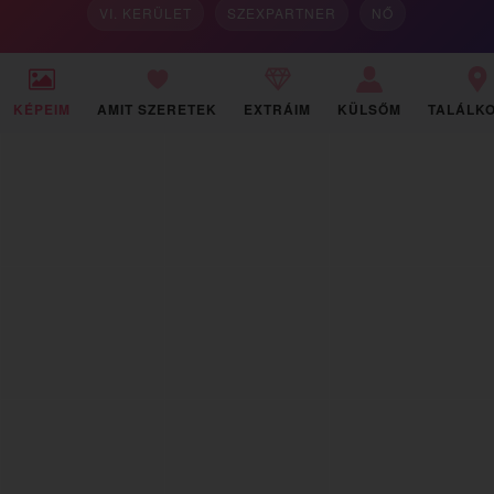
VI. KERÜLET
SZEXPARTNER
NŐ
KÉPEIM
AMIT SZERETEK
EXTRÁIM
KÜLSŐM
TALÁLK