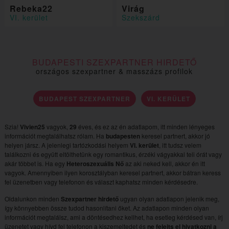
Rebeka22
Virág
VI. kerület
Szekszárd
BUDAPESTI SZEXPARTNER HIRDETŐ
országos szexpartner & masszázs profilok
BUDAPEST SZEXPARTNER
VI. KERÜLET
Szia!
Vivien25
vagyok,
29
éves, és ez az én adatlapom, itt minden lényeges
információt megtalálhatsz rólam. Ha
budapesten
keresel partnert, akkor jó
helyen jársz. A jelenlegi tartózkodási helyem
VI. kerület
, itt tudsz velem
találkozni és együtt eltölthetünk egy romantikus, érzéki vágyakkal teli órát vagy
akár többet is. Ha egy
Heteroszexuális Nő
az aki neked kell, akkor én itt
vagyok. Amennyiben ilyen korosztályban keresel partnert, akkor bátran keress
fel üzenetben vagy telefonon és választ kaphatsz minden kérdésedre.
Oldalunkon minden
Szexpartner hirdető
ugyan olyan adatlapon jelenik meg,
így könnyebben össze tudod hasonlítani őket. Az adatlapon minden olyan
információt megtalálsz, ami a döntésedhez kellhet, ha esetleg kérdésed van, írj
üzenetet vagy hívd fel telefonon a kiszemeltedet és
ne felejts el hivatkozni a