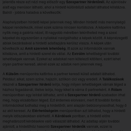
jelentős része ezt nézi meg előszőr egy
Szexpartner hirdetőnél.
Az ajánlósáv
alatt egy menüsor látható, ahol a hirdető különböző adatait láthatod kilistázva.
Balról - jobbra haladva a következők:
Alaphelyzetben hirdető képei jelennek meg. Minden hirdető más mennyiségű
képpel rendelkezik, mivel ezek száma nincsen korlátozva. A képekre kattintva
nyílik meg a galéria nézet, itt nagyobb méretben tekintheted meg a szexi
képeket és egyszerűen a nyilakkal navigálhatsz a képek között. A képnézegető
ablak bezárásával a hirdető adatlapjára kerülsz vissza. A képek után
következik az
Amit szeretek lehetőség
, itt azok az információk vannak
kilistázva, amit a hirdető szeret és vállal. Az
Extráim
lehetőségnél további
lehetőségek vannak. Ezeket az adatokat nem kötelező kitölteni, ezért lehet
olyan partner kereső, akinél ezek az adatok nem jelennek meg.
A
Külsőm
menüpontra kattintva a partner kereső külső adatait láthatod.
Például: alkat, szem színe, hajszín, szilikon cici vagy eredeti. A
Találkozások
résznél a
Szexpartner hirdető
leírja, hogy milyen lehetőségek várnak téged a
házhoz fogadásnál, illetve leírja, hogy kiket is várna ő partnerként. A
Rólam
menüpontban egy leírást láthatsz, amit a
Szexpartner hirdető
szabadon írhat
meg, hogy elcsábítson téged. Ezt érdemes elolvasni, mert itt további fontos
információkat tudhatsz meg a hirdetőről, ami alapján bebizonyosodhat, hogy ő
az akit keresel. Az
Elérhetőségeim
menüpontban azt láthatod, hogy a hirdető
melyik időszakokban elérhető. A
Kérdések
pontban, a hirdető előre
meghatározott kérdésekre való válaszát láthatod. Az adatlap alján további
ajánlott, a hirdetőhöz hasonló
Szexpartner hirdetők
vannak, ezzel is