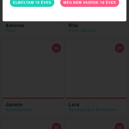
ELMÚLTAM 18 ÉVES
MÉG NEM VAGYOK 18 ÉVES
Aminna
Rita
Pécs
XVIII. kerület
20
27
Jázmin
Lara
Szombathely
Nyíregyháza Borbánya
30
42