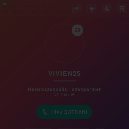
29
VIVIEN25
Heteroszexuális - szexpartner
VI. kerület
HÍVJ BÁTRAN!