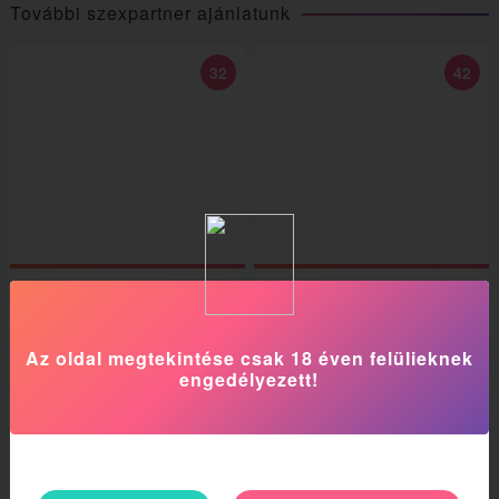
További szexpartner ajánlatunk
32
42
Kátya
Lena35
Győr Szabadhegy
IV. kerület
Az oldal megtekintése csak 18 éven felülieknek
engedélyezett!
22
19