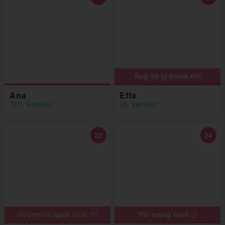
Aug.10-ig érnek el!!
Ana
Effa
XIII. kerület
IX. kerület
22
24
Gyönyörű igazi cicik !!!
Pár napig csak :)