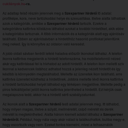
cukilányok.hu
-ra.
Az adatlap felső részén jelennek meg a
Szexpartner hirdető
fő adatai:
profilképe, kora, neve tartózkodási helye és szexualitása. Illetve alatta láthatóak
azok a kategóriák, amikbe a
Szexpartner hirdető
tartozik. Ezekre a
kategóriákra kattintva kilistázva láthatod azokat a további hirdetőket, akik ebbe
a kategóriába tartoznak. A főbb információk és a kategóriák alatt egy ajánlósáv
található. Ebben az ajánlósávban a hirdetőhöz hasonló profilokat jelenítünk
meg neked. Így is könnyítve az oldalon való keresést.
A jobb oldali sávban fentről lefelé haladva előszőr ikonokat láthatsz. A telefon
ikonra kattintva megjelenik a hirdető telefonszáma, ha mobiltelefonról nézed
akár egy kattintással fel is hívhatod az adott hirdetőt. A telefon ikon melletti szív
ikonnal a kedvencek listához adhatod hozzá a jelenleg nézett hirdetőt és így
később is könnyedén megtalálhatod. Mellette az üzenetek ikon található, erre
kattintva üzenetet küldhetsz a hirdetőnek. Jobbra mellette lévő ikonra kattintva
a hirdető tartózkodási helyét láthatod egy térképen megjelölve. Mellette pedig a
piros felkiáltójellel jelölt ikonra kattintva jelentheted a hirdetőt. Ezt kérjük csak
megalapozva tedd, akkor ha a hirdető sérti szabályzatunkat.
Az ikonok alatt a
Szexpartner hirdető
testi adatai jelennek meg. Itt láthatod,
hogy milyen magas, illetve a súlyát, mellméretét, csípő méretét és derék
méretét is megtekintheted. Alatta három kiemelt adatot láthatsz a
Szexpartner
hirdetőről.
Például, hogy nála vagy akár nálad is találkozhattok, buliba megy-e,
hogy escortozik vagy nem. Ezeket fontos kiemelni, mivel a felhasználók