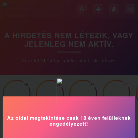
A HIRDETÉS NEM LÉTEZIK, VAGY
JELENLEG NEM AKTÍV.
Nézz körül, hátha találsz mást, aki tetszik.
39
20
27
21
Amira
Bianka10
Luna
Rebeka
Az oldal megtekintése csak 18 éven felülieknek
engedélyezett!