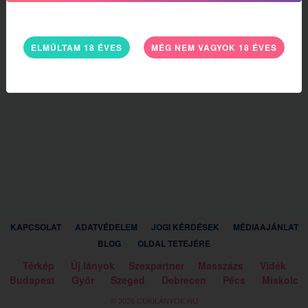
ELMÚLTAM 18 ÉVES
MÉG NEM VAGYOK 18 ÉVES
KAPCSOLAT
ADATVÉDELEM
JOGI KÉRDÉSEK
MÉDIAAJÁNLAT
BLOG
OLDAL TETEJÉRE
Térkép
Új lányok
Szexpartner
Masszázs
Vidék
Budapest
Győr
Szeged
Debrecen
Pécs
Miskolc
© 2026 CUKILÁNYOK.HU