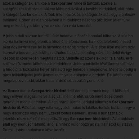
azok a kategóriák, amikbe a
Szexpartner hirdető
tartozik. Ezekre a
kategóriákra kattintva kilistázva láthatod azokat a további hirdetőket, akik ebbe
a kategóriába tartoznak. A főbb információk és a kategóriák alatt egy ajánlósáv
található. Ebben az ajánlósávban a hirdetőhöz hasonló profilokat jelenítünk
meg neked. Így is könnyítve az oldalon való keresést.
A jobb oldali sávban fentről lefelé haladva előszőr ikonokat láthatsz. A telefon
ikonra kattintva megjelenik a hirdető telefonszáma, ha mobiltelefonról nézed
akár egy kattintással fel is hívhatod az adott hirdetőt. A telefon ikon melletti szív
ikonnal a kedvencek listához adhatod hozzá a jelenleg nézett hirdetőt és így
később is könnyedén megtalálhatod. Mellette az üzenetek ikon található, erre
kattintva üzenetet küldhetsz a hirdetőnek. Jobbra mellette lévő ikonra kattintva
a hirdető tartózkodási helyét láthatod egy térképen megjelölve. Mellette pedig a
piros felkiáltójellel jelölt ikonra kattintva jelentheted a hirdetőt. Ezt kérjük csak
megalapozva tedd, akkor ha a hirdető sérti szabályzatunkat.
Az ikonok alatt a
Szexpartner hirdető
testi adatai jelennek meg. Itt láthatod,
hogy milyen magas, illetve a súlyát, mellméretét, csípő méretét és derék
méretét is megtekintheted. Alatta három kiemelt adatot láthatsz a
Szexpartner
hirdetőről.
Például, hogy nála vagy akár nálad is találkozhattok, buliba megy-e,
hogy escortozik vagy nem. Ezeket fontos kiemelni, mivel a felhasználók
jelentős része ezt nézi meg előszőr egy
Szexpartner hirdetőnél.
Az ajánlósáv
alatt egy menüsor látható, ahol a hirdető különböző adatait láthatod kilistázva.
Balról - jobbra haladva a következők: