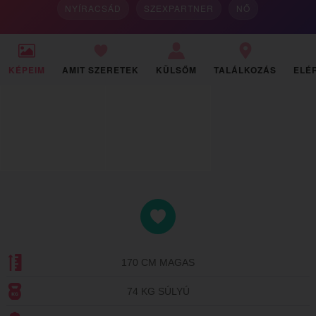
NYÍRACSÁD
SZEXPARTNER
NŐ
KÉPEIM
AMIT SZERETEK
KÜLSŐM
TALÁLKOZÁS
ELÉ
170 CM MAGAS
74 KG SÚLYÚ