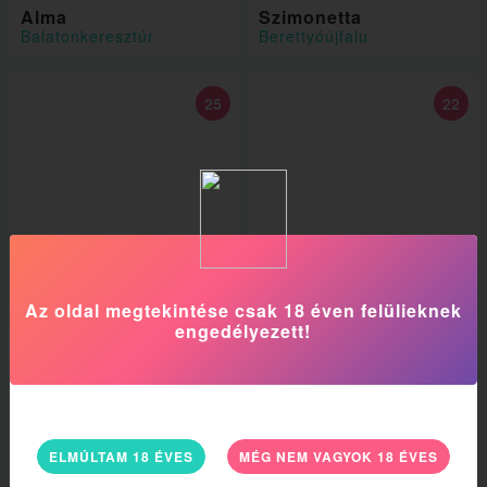
Alma
Szimonetta
Balatonkeresztúr
Berettyóújfalu
25
22
A legédesebb szerető
Az oldal megtekintése csak 18 éven felülieknek
Leila
Nati
engedélyezett!
VIII. kerület
Vecsés
23
45
ELMÚLTAM 18 ÉVES
MÉG NEM VAGYOK 18 ÉVES