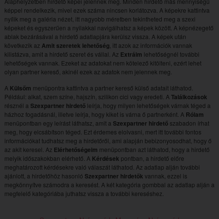
Alaphelyzetben hirdető képei jelennek meg. Minden hirdető más mennyiségű
képpel rendelkezik, mivel ezek száma nincsen korlátozva. A képekre kattintva
nyílik meg a galéria nézet, itt nagyobb méretben tekintheted meg a szexi
képeket és egyszerűen a nyilakkal navigálhatsz a képek között. A képnézegető
ablak bezárásával a hirdető adatlapjára kerülsz vissza. A képek után
következik az
Amit szeretek lehetőség
, itt azok az információk vannak
kilistázva, amit a hirdető szeret és vállal. Az
Extráim
lehetőségnél további
lehetőségek vannak. Ezeket az adatokat nem kötelező kitölteni, ezért lehet
olyan partner kereső, akinél ezek az adatok nem jelennek meg.
A
Külsőm
menüpontra kattintva a partner kereső külső adatait láthatod.
Például: alkat, szem színe, hajszín, szilikon cici vagy eredeti. A
Találkozások
résznél a
Szexpartner hirdető
leírja, hogy milyen lehetőségek várnak téged a
házhoz fogadásnál, illetve leírja, hogy kiket is várna ő partnerként. A
Rólam
menüpontban egy leírást láthatsz, amit a
Szexpartner hirdető
szabadon írhat
meg, hogy elcsábítson téged. Ezt érdemes elolvasni, mert itt további fontos
információkat tudhatsz meg a hirdetőről, ami alapján bebizonyosodhat, hogy ő
az akit keresel. Az
Elérhetőségeim
menüpontban azt láthatod, hogy a hirdető
melyik időszakokban elérhető. A
Kérdések
pontban, a hirdető előre
meghatározott kérdésekre való válaszát láthatod. Az adatlap alján további
ajánlott, a hirdetőhöz hasonló
Szexpartner hirdetők
vannak, ezzel is
megkönnyítve számodra a keresést. A két kategória gombbal az adatlap alján a
megfelelő kategóriába juthatsz vissza a további kereséshez.