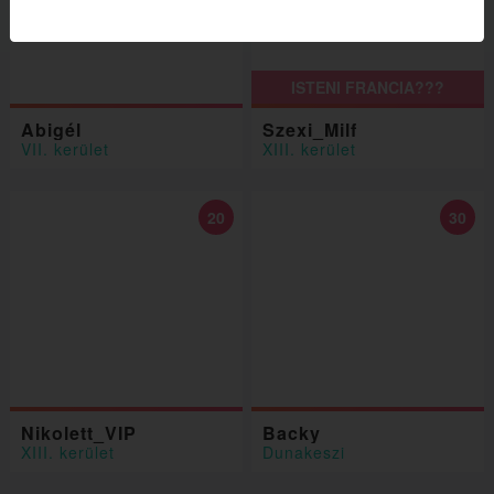
ISTENI FRANCIA???
Abigél
Szexi_Milf
VII. kerület
XIII. kerület
20
30
Nikolett_VIP
Backy
XIII. kerület
Dunakeszi