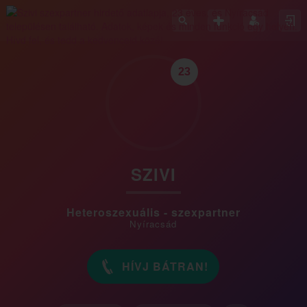
23
SZIVI
Heteroszexuális - szexpartner
Nyíracsád
HÍVJ BÁTRAN!