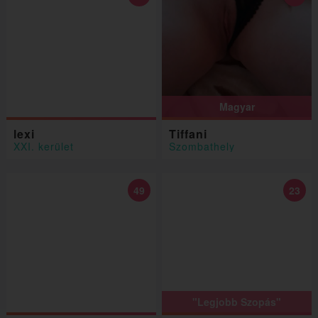
Magyar
lexi
Tiffani
XXI. kerület
Szombathely
49
23
"Legjobb Szopás"