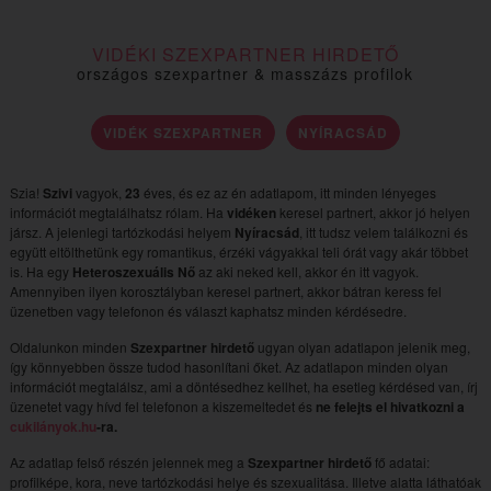
VIDÉKI SZEXPARTNER HIRDETŐ
országos szexpartner & masszázs profilok
VIDÉK SZEXPARTNER
NYÍRACSÁD
Szia!
Szivi
vagyok,
23
éves, és ez az én adatlapom, itt minden lényeges
információt megtalálhatsz rólam. Ha
vidéken
keresel partnert, akkor jó helyen
jársz. A jelenlegi tartózkodási helyem
Nyíracsád
, itt tudsz velem találkozni és
együtt eltölthetünk egy romantikus, érzéki vágyakkal teli órát vagy akár többet
is. Ha egy
Heteroszexuális Nő
az aki neked kell, akkor én itt vagyok.
Amennyiben ilyen korosztályban keresel partnert, akkor bátran keress fel
üzenetben vagy telefonon és választ kaphatsz minden kérdésedre.
Oldalunkon minden
Szexpartner hirdető
ugyan olyan adatlapon jelenik meg,
így könnyebben össze tudod hasonlítani őket. Az adatlapon minden olyan
információt megtalálsz, ami a döntésedhez kellhet, ha esetleg kérdésed van, írj
üzenetet vagy hívd fel telefonon a kiszemeltedet és
ne felejts el hivatkozni a
cukilányok.hu
-ra.
Az adatlap felső részén jelennek meg a
Szexpartner hirdető
fő adatai:
profilképe, kora, neve tartózkodási helye és szexualitása. Illetve alatta láthatóak