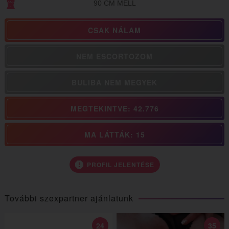
90 CM MELL
CSAK NÁLAM
NEM ESCORTOZOM
BULIBA NEM MEGYEK
MEGTEKINTVE: 42.776
MA LÁTTÁK: 15
PROFIL JELENTÉSE
További szexpartner ajánlatunk
24
35