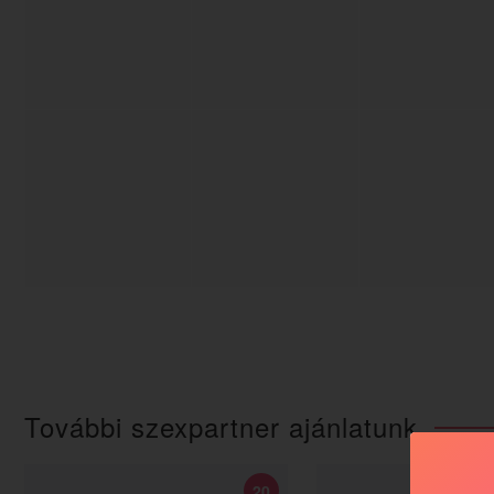
További szexpartner ajánlatunk
20