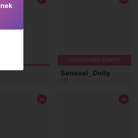
knek
LEGJOBB MILF ÉLMÉNY
Sensual_Dolly
t
Fót
20
40