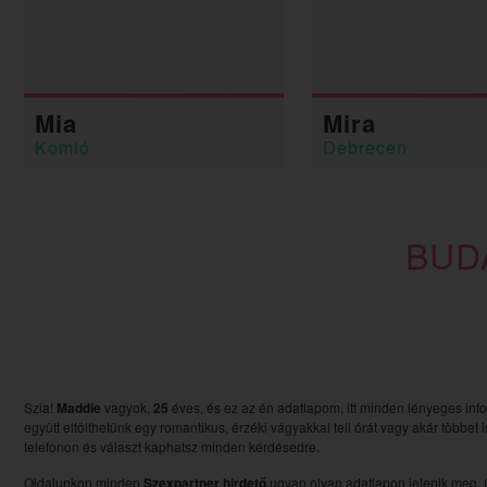
Mia
Mira
Komló
Debrecen
BUD
Szia!
Maddie
vagyok,
25
éves, és ez az én adatlapom, itt minden lényeges inf
együtt eltölthetünk egy romantikus, érzéki vágyakkal teli órát vagy akár többet 
telefonon és választ kaphatsz minden kérdésedre.
Oldalunkon minden
Szexpartner hirdető
ugyan olyan adatlapon jelenik meg, í