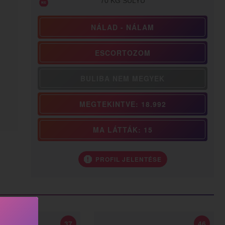
70 KG SÚLYÚ
NÁLAD - NÁLAM
ESCORTOZOM
BULIBA NEM MEGYEK
MEGTEKINTVE: 18.992
MA LÁTTÁK: 15
PROFIL JELENTÉSE
37
46