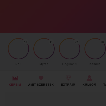
48
44
26
38
Nati
Myraa
Regina19
Kamilla
KÉPEIM
AMIT SZERETEK
EXTRÁIM
KÜLSŐM
T