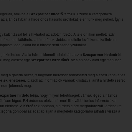
ategóriák, amikbe a
Szexpartner hirdető
tartozik. Ezekre a kategóriákra
en az ajánlósávban a hirdetőhöz hasonló profilokat jelenítünk meg neked. Így is
attintással fel is hívhatod az adott hirdetőt. A telefon ikon melletti szív
a üzenetet küldhetsz a hirdetőnek. Jobbra mellette lévő ikonra kattintva a
galapozva tedd, akkor ha a hirdető sérti szabályzatunkat.
egtekintheted. Alatta három kiemelt adatot láthatsz a
Szexpartner hirdetőről.
nézi meg előszőr egy
Szexpartner hirdetőnél.
Az ajánlósáv alatt egy menüsor
 meg a galéria nézet, itt nagyobb méretben tekintheted meg a szexi képeket és
retek lehetőség
, itt azok az információk vannak kilistázva, amit a hirdető szeret
ok nem jelennek meg.
expartner hirdető
leírja, hogy milyen lehetőségek várnak téged a házhoz
ítson téged. Ezt érdemes elolvasni, mert itt további fontos információkat
an elérhető. A
Kérdések
pontban, a hirdető előre meghatározott kérdésekre
tegória gombbal az adatlap alján a megfelelő kategóriába juthatsz vissza a