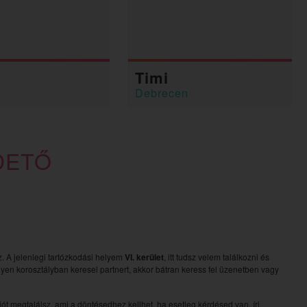
Timi
Debrecen
DETŐ
sz. A jelenlegi tartózkodási helyem
VI. kerület
, itt tudsz velem találkozni és
lyen korosztályban keresel partnert, akkor bátran keress fel üzenetben vagy
t megtalálsz, ami a döntésedhez kellhet, ha esetleg kérdésed van, írj