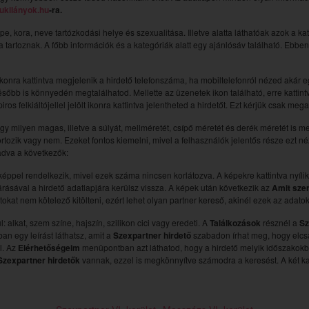
ukilányok.hu
-ra.
épe, kora, neve tartózkodási helye és szexualitása. Illetve alatta láthatóak azok a k
ába tartoznak. A főbb információk és a kategóriák alatt egy ajánlósáv található. Ebb
ikonra kattintva megjelenik a hirdető telefonszáma, ha mobiltelefonról nézed akár egy k
sőbb is könnyedén megtalálhatod. Mellette az üzenetek ikon található, erre kattintv
ros felkiáltójellel jelölt ikonra kattintva jelentheted a hirdetőt. Ezt kérjük csak me
hogy milyen magas, illetve a súlyát, mellméretét, csípő méretét és derék méretét is m
ortozik vagy nem. Ezeket fontos kiemelni, mivel a felhasználók jelentős része ezt 
ladva a következők:
pel rendelkezik, mivel ezek száma nincsen korlátozva. A képekre kattintva nyílik
rásával a hirdető adatlapjára kerülsz vissza. A képek után következik az
Amit sze
kat nem kötelező kitölteni, ezért lehet olyan partner kereső, akinél ezek az adat
 alkat, szem színe, hajszín, szilikon cici vagy eredeti. A
Találkozások
résznél a
Sz
n egy leírást láthatsz, amit a
Szexpartner hirdető
szabadon írhat meg, hogy elcsáb
l. Az
Elérhetőségeim
menüpontban azt láthatod, hogy a hirdető melyik időszakokb
Szexpartner hirdetők
vannak, ezzel is megkönnyítve számodra a keresést. A két ka