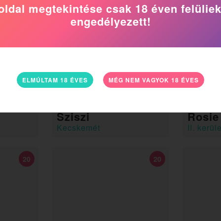
oldal megtekintése csak 18 éven felülie
engedélyezett!
ELMÚLTAM 18 ÉVES
MÉG NEM VAGYOK 18 ÉVES
www.relaxhouse.net
Sziszi
Rosie
Kecskemét
II. kerüle
20
20