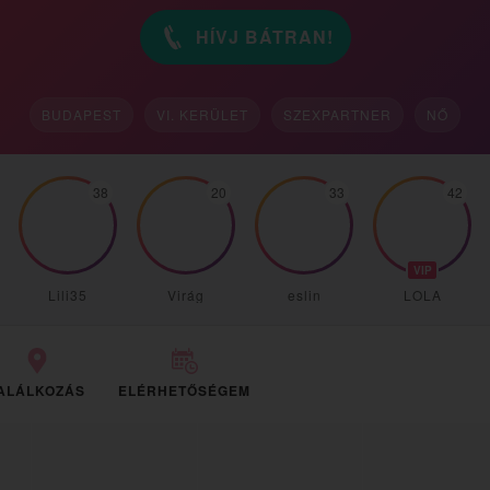
HÍVJ BÁTRAN!
BUDAPEST
VI. KERÜLET
SZEXPARTNER
NŐ
38
20
33
42
VIP
Lili35
Virág
eslin
LOLA
ALÁLKOZÁS
ELÉRHETŐSÉGEM