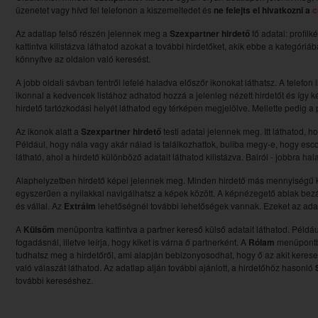
üzenetet vagy hívd fel telefonon a kiszemeltedet és
ne felejts el hivatkozni a
c
Az adatlap felső részén jelennek meg a
Szexpartner hirdető
fő adatai: profilk
kattintva kilistázva láthatod azokat a további hirdetőket, akik ebbe a kategóri
könnyítve az oldalon való keresést.
A jobb oldali sávban fentről lefelé haladva előszőr ikonokat láthatsz. A telefon 
ikonnal a kedvencek listához adhatod hozzá a jelenleg nézett hirdetőt és így ké
hirdető tartózkodási helyét láthatod egy térképen megjelölve. Mellette pedig a pi
Az ikonok alatt a
Szexpartner hirdető
testi adatai jelennek meg. Itt láthatod, 
Például, hogy nála vagy akár nálad is találkozhattok, buliba megy-e, hogy esc
látható, ahol a hirdető különböző adatait láthatod kilistázva. Balról - jobbra ha
Alaphelyzetben hirdető képei jelennek meg. Minden hirdető más mennyiségű kép
egyszerűen a nyilakkal navigálhatsz a képek között. A képnézegető ablak bezá
és vállal. Az
Extráim
lehetőségnél további lehetőségek vannak. Ezeket az adato
A
Külsőm
menüpontra kattintva a partner kereső külső adatait láthatod. Például:
fogadásnál, illetve leírja, hogy kiket is várna ő partnerként. A
Rólam
menüpontba
tudhatsz meg a hirdetőről, ami alapján bebizonyosodhat, hogy ő az akit kerese
való válaszát láthatod. Az adatlap alján további ajánlott, a hirdetőhöz hasonló
további kereséshez.