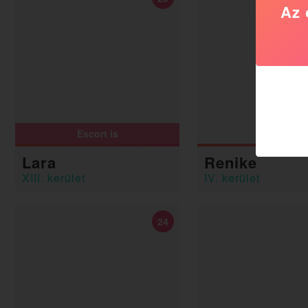
Az 
Escort is
Lara
Renike
XIII. kerület
IV. kerület
24