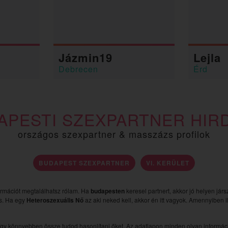
Jázmin19
Lejla
Debrecen
Érd
APESTI SZEXPARTNER HIR
országos szexpartner & masszázs profilok
BUDAPEST SZEXPARTNER
VI. KERÜLET
ormációt megtalálhatsz rólam. Ha
budapesten
keresel partnert, akkor jó helyen jár
is. Ha egy
Heteroszexuális Nő
az aki neked kell, akkor én itt vagyok. Amennyiben i
gy könnyebben össze tudod hasonlítani őket. Az adatlapon minden olyan információ