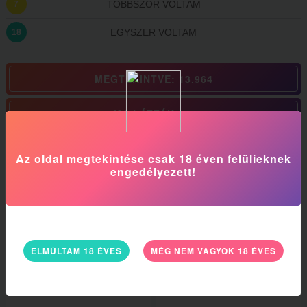
TÖBBSZÖR VOLTAM
7
EGYSZER VOLTAM
18
MEGTEKINTVE: 13.964
MA LÁTTÁK: 42
Gréti-t a Rosszlányok-on is megtalálod.
Az oldal megtekintése csak 18 éven felülieknek
engedélyezett!
További szexpartner ajánlatunk
40
25
ELMÚLTAM 18 ÉVES
MÉG NEM VAGYOK 18 ÉVES