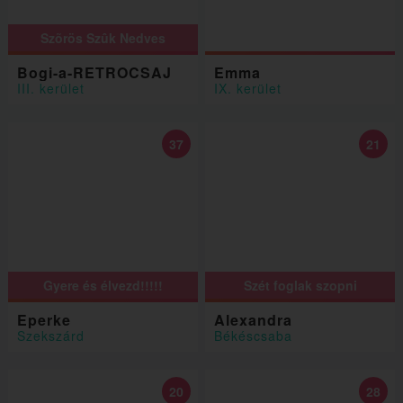
Szõrös Szûk Nedves
Bogi-a-RETROCSAJ
Emma
III. kerület
IX. kerület
37
21
Gyere és élvezd!!!!!
Szét foglak szopni
Eperke
Alexandra
Szekszárd
Békéscsaba
20
28