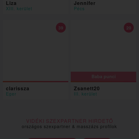
Liza
Jennifer
XIII. kerület
Pécs
39
20
Baba punci
clarissza
Zsanett20
Eger
III. kerület
VIDÉKI SZEXPARTNER HIRDETŐ
országos szexpartner & masszázs profilok