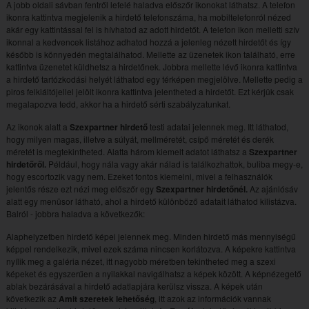
A jobb oldali sávban fentről lefelé haladva előszőr ikonokat láthatsz. A telefon
ikonra kattintva megjelenik a hirdető telefonszáma, ha mobiltelefonról nézed
akár egy kattintással fel is hívhatod az adott hirdetőt. A telefon ikon melletti szív
ikonnal a kedvencek listához adhatod hozzá a jelenleg nézett hirdetőt és így
később is könnyedén megtalálhatod. Mellette az üzenetek ikon található, erre
kattintva üzenetet küldhetsz a hirdetőnek. Jobbra mellette lévő ikonra kattintva
a hirdető tartózkodási helyét láthatod egy térképen megjelölve. Mellette pedig a
piros felkiáltójellel jelölt ikonra kattintva jelentheted a hirdetőt. Ezt kérjük csak
megalapozva tedd, akkor ha a hirdető sérti szabályzatunkat.
Az ikonok alatt a
Szexpartner hirdető
testi adatai jelennek meg. Itt láthatod,
hogy milyen magas, illetve a súlyát, mellméretét, csípő méretét és derék
méretét is megtekintheted. Alatta három kiemelt adatot láthatsz a
Szexpartner
hirdetőről.
Például, hogy nála vagy akár nálad is találkozhattok, buliba megy-e,
hogy escortozik vagy nem. Ezeket fontos kiemelni, mivel a felhasználók
jelentős része ezt nézi meg előszőr egy
Szexpartner hirdetőnél.
Az ajánlósáv
alatt egy menüsor látható, ahol a hirdető különböző adatait láthatod kilistázva.
Balról - jobbra haladva a következők:
Alaphelyzetben hirdető képei jelennek meg. Minden hirdető más mennyiségű
képpel rendelkezik, mivel ezek száma nincsen korlátozva. A képekre kattintva
nyílik meg a galéria nézet, itt nagyobb méretben tekintheted meg a szexi
képeket és egyszerűen a nyilakkal navigálhatsz a képek között. A képnézegető
ablak bezárásával a hirdető adatlapjára kerülsz vissza. A képek után
következik az
Amit szeretek lehetőség
, itt azok az információk vannak