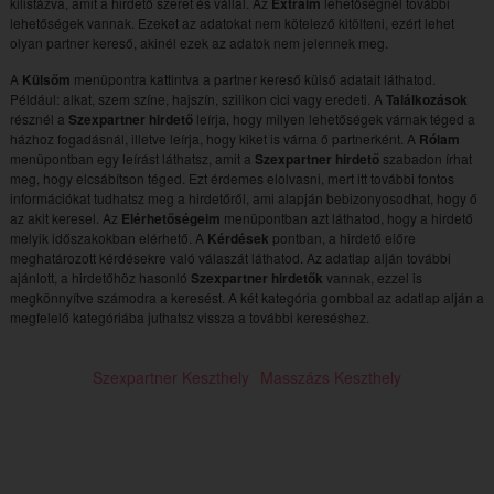
kilistázva, amit a hirdető szeret és vállal. Az
Extráim
lehetőségnél további
lehetőségek vannak. Ezeket az adatokat nem kötelező kitölteni, ezért lehet
olyan partner kereső, akinél ezek az adatok nem jelennek meg.
A
Külsőm
menüpontra kattintva a partner kereső külső adatait láthatod.
Például: alkat, szem színe, hajszín, szilikon cici vagy eredeti. A
Találkozások
résznél a
Szexpartner hirdető
leírja, hogy milyen lehetőségek várnak téged a
házhoz fogadásnál, illetve leírja, hogy kiket is várna ő partnerként. A
Rólam
menüpontban egy leírást láthatsz, amit a
Szexpartner hirdető
szabadon írhat
meg, hogy elcsábítson téged. Ezt érdemes elolvasni, mert itt további fontos
információkat tudhatsz meg a hirdetőről, ami alapján bebizonyosodhat, hogy ő
az akit keresel. Az
Elérhetőségeim
menüpontban azt láthatod, hogy a hirdető
melyik időszakokban elérhető. A
Kérdések
pontban, a hirdető előre
meghatározott kérdésekre való válaszát láthatod. Az adatlap alján további
ajánlott, a hirdetőhöz hasonló
Szexpartner hirdetők
vannak, ezzel is
megkönnyítve számodra a keresést. A két kategória gombbal az adatlap alján a
megfelelő kategóriába juthatsz vissza a további kereséshez.
Szexpartner Keszthely
Masszázs Keszthely