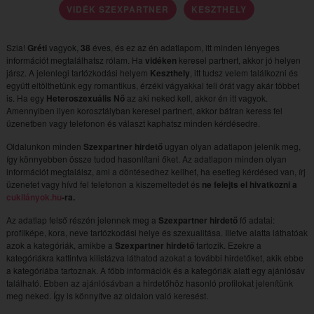
VIDÉK SZEXPARTNER
KESZTHELY
Szia!
Gréti
vagyok,
38
éves, és ez az én adatlapom, itt minden lényeges
információt megtalálhatsz rólam. Ha
vidéken
keresel partnert, akkor jó helyen
jársz. A jelenlegi tartózkodási helyem
Keszthely
, itt tudsz velem találkozni és
együtt eltölthetünk egy romantikus, érzéki vágyakkal teli órát vagy akár többet
is. Ha egy
Heteroszexuális Nő
az aki neked kell, akkor én itt vagyok.
Amennyiben ilyen korosztályban keresel partnert, akkor bátran keress fel
üzenetben vagy telefonon és választ kaphatsz minden kérdésedre.
Oldalunkon minden
Szexpartner hirdető
ugyan olyan adatlapon jelenik meg,
így könnyebben össze tudod hasonlítani őket. Az adatlapon minden olyan
információt megtalálsz, ami a döntésedhez kellhet, ha esetleg kérdésed van, írj
üzenetet vagy hívd fel telefonon a kiszemeltedet és
ne felejts el hivatkozni a
cukilányok.hu
-ra.
Az adatlap felső részén jelennek meg a
Szexpartner hirdető
fő adatai:
profilképe, kora, neve tartózkodási helye és szexualitása. Illetve alatta láthatóak
azok a kategóriák, amikbe a
Szexpartner hirdető
tartozik. Ezekre a
kategóriákra kattintva kilistázva láthatod azokat a további hirdetőket, akik ebbe
a kategóriába tartoznak. A főbb információk és a kategóriák alatt egy ajánlósáv
található. Ebben az ajánlósávban a hirdetőhöz hasonló profilokat jelenítünk
meg neked. Így is könnyítve az oldalon való keresést.