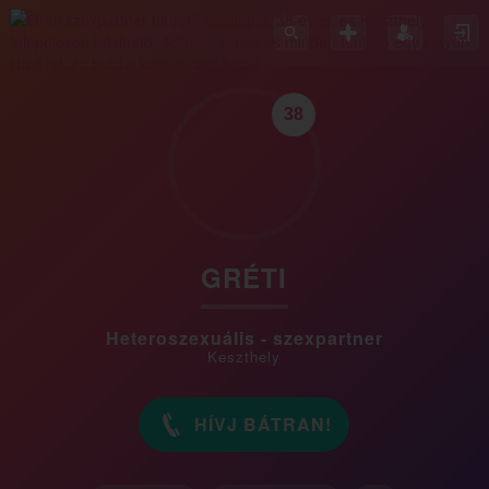
38
GRÉTI
Heteroszexuális - szexpartner
Keszthely
HÍVJ BÁTRAN!