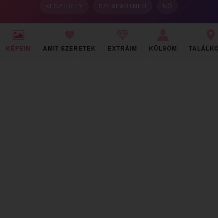
KESZTHELY
SZEXPARTNER
NŐ
KÉPEIM
AMIT SZERETEK
EXTRÁIM
KÜLSŐM
TALÁLK