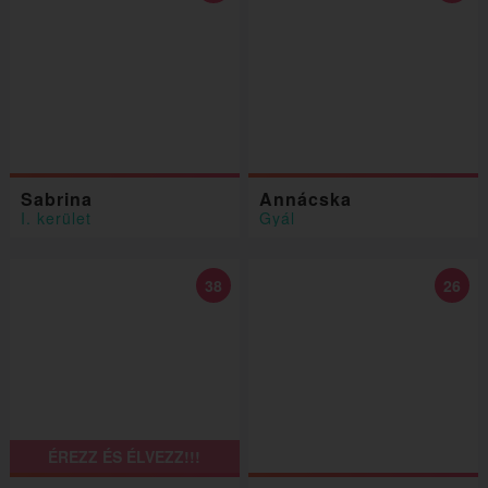
Sabrina
Annácska
I. kerület
Gyál
38
26
ÉREZZ ÉS ÉLVEZZ!!!