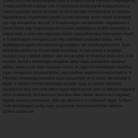
Ezeken a szűrési lehetőségeken kívűl a További szűrők menüpont segítségével
tovább szűkíthető a találati lista. A Helyszínek lehetőségnél kiválaszthatod a
neked legjobban tetsző kerületet. Az Amit szeretek menüpontban az ablakok
bepipálásával megadhatod azokat az információkat, amire neked szükséged
van egy szexpartner lánynál. A Tulajdonságok menüpontban megadhatod a
neked tetsző alap tulajdonságodat és ezek segítségével tovább szűrheted a
találati listát, a számodra legjobban tetsző szexpartner lány felkeresése végett.
A Tulajdonságok menüpont alatt még kattintható gombokat találsz, amik
segítségével egyes információkra gyorsabban van lehetőséged szűrni. Ilyen
lehetőség például az Arccal hirdet lehetőség, itt csak azokat a lányokat
mutatjuk meg a találati listában, akik Arccal adtak fel hirdetést oldalunkra. 0-24
Hívható, ha ezt a lehetőséget választod, akkor olyan szexpartner lányokat
találsz, akiket a nap teljes folyamán elérsz. A Légkondi lehetőséget választva,
olyan szexpartner lányokat találsz, akik házában légkondicionáló érhető el. A
Párokkal lehetőséget választva olyan szexpartner lányt találsz, aki párokat is
fogad. A Házhoz Hívható lehetőség azt jelöli, hogy az általad választott
szexpartner lány nem csak otthon fogad téged hanem akár az általad megadott
címre is kiérkezik. Az Escort szó jelentése kísér, elkísér, tehát a szó magában
foglalja azokat a partnereket, akik egy alkalomra el is kisérnek téged. Szilikon
Cicik lehetőséggel pedig olyan szexpartner lányokra szűrhetsz, akiknek
szilikon cicijük van.