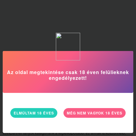
Az oldal megtekintése csak 18 éven felülieknek
engedélyezett!
SZEXPARTNER NŐK, ÉS FIATAL LÁNYOK
Hirdetők Budapest kerületeiben
ELMÚLTAM 18 ÉVES
MÉG NEM VAGYOK 18 ÉVES
Budapesti lányok kategóriánk egész Pest megyére vonatkozóan, listázza ki a
Budapesten regisztrált szexpartner kereső lányokat. Jelenleg a budapesti
szexpartner lányok kategóriánk a legfelkapottabb. Ez annak is köszönhető,