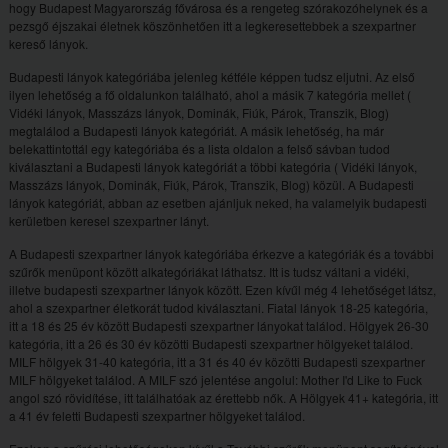
hogy Budapest Magyarország fővárosa és a rengeteg szórakozóhelynek és a
pezsgő éjszakai életnek köszönhetően itt a legkeresettebbek a szexpartner
kereső lányok.
Budapesti lányok kategóriába jelenleg kétféle képpen tudsz eljutni. Az első
ilyen lehetőség a fő oldalunkon található, ahol a másik 7 kategória mellet (
Vidéki lányok, Masszázs lányok, Dominák, Fiúk, Párok, Transzik, Blog)
megtalálod a Budapesti lányok kategóriát. A másik lehetőség, ha már
belekattintottál egy kategóriába és a lista oldalon a felső sávban tudod
kiválasztani a Budapesti lányok kategóriát a többi kategória ( Vidéki lányok,
Masszázs lányok, Dominák, Fiúk, Párok, Transzik, Blog) közül. A Budapesti
lányok kategóriát, abban az esetben ajánljuk neked, ha valamelyik budapesti
kerületben keresel szexpartner lányt.
A Budapesti szexpartner lányok kategóriába érkezve a kategóriák és a további
szűrők menüpont között alkategóriákat láthatsz. Itt is tudsz váltani a vidéki,
illetve budapesti szexpartner lányok között. Ezen kívűl még 4 lehetőséget látsz,
ahol a szexpartner életkorát tudod kiválasztani. Fiatal lányok 18-25 kategória,
itt a 18 és 25 év között Budapesti szexpartner lányokat találod. Hölgyek 26-30
kategória, itt a 26 és 30 év közötti Budapesti szexpartner hölgyeket találod.
MILF hölgyek 31-40 kategória, itt a 31 és 40 év közötti Budapesti szexpartner
MILF hölgyeket találod. A MILF szó jelentése angolul: Mother I'd Like to Fuck
angol szó rövidítése, itt találhatóak az érettebb nők. A Hölgyek 41+ kategória, itt
a 41 év feletti Budapesti szexpartner hölgyeket találod.