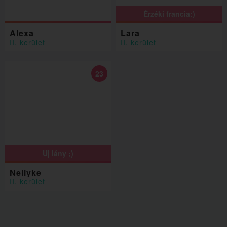
Érzéki francia:)
Alexa
Lara
II. kerület
II. kerület
23
Uj lány ;)
Nellyke
II. kerület