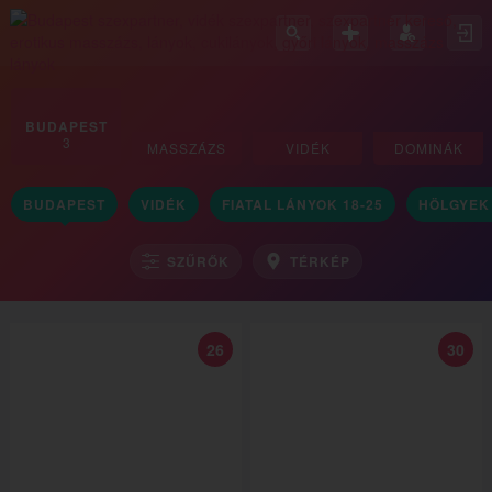
BUDAPEST
3
MASSZÁZS
VIDÉK
DOMINÁK
3
3
3
BUDAPEST
VIDÉK
FIATAL LÁNYOK 18-25
HÖLGYEK 
SZŰRŐK
TÉRKÉP
26
30