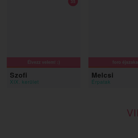
35
Élvezz velem! :)
foro éjszak
Szofi
Melcsi
XIX. kerület
Érpatak
V