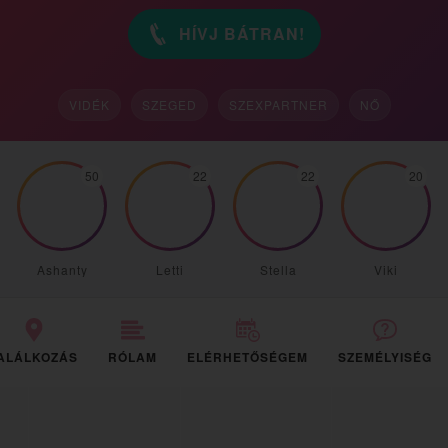
HÍVJ BÁTRAN!
VIDÉK
SZEGED
SZEXPARTNER
NŐ
50
22
22
20
Ashanty
Letti
Stella
Viki
ALÁLKOZÁS
RÓLAM
ELÉRHETŐSÉGEM
SZEMÉLYISÉG