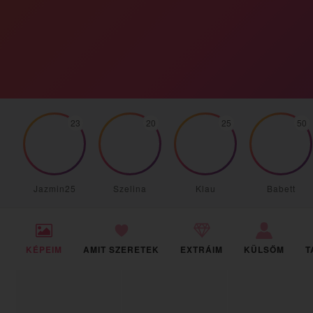
23
20
25
50
Jazmin25
Szelina
Klau
Babett
KÉPEIM
AMIT SZERETEK
EXTRÁIM
KÜLSŐM
T