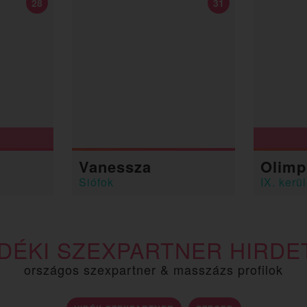
28
31
a
Vanessza
Olimp
Siófok
IX. kerül
IDÉKI SZEXPARTNER HIRDE
országos szexpartner & masszázs profilok