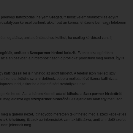
 A jelenlegi tartózkodási helyem
Szeged
, itt tudsz velem találkozni és együtt
orosztályban keresel partnert, akkor bátran keress fel üzenetben vagy telefonon
t megtalálsz, ami a döntésedhez kellhet, ha esetleg kérdésed van, írj
ategóriák, amikbe a
Szexpartner hirdető
tartozik. Ezekre a kategóriákra
en az ajánlósávban a hirdetőhöz hasonló profilokat jelenítünk meg neked. Így is
attintással fel is hívhatod az adott hirdetőt. A telefon ikon melletti szív
a üzenetet küldhetsz a hirdetőnek. Jobbra mellette lévő ikonra kattintva a
galapozva tedd, akkor ha a hirdető sérti szabályzatunkat.
egtekintheted. Alatta három kiemelt adatot láthatsz a
Szexpartner hirdetőről.
nézi meg előszőr egy
Szexpartner hirdetőnél.
Az ajánlósáv alatt egy menüsor
 meg a galéria nézet, itt nagyobb méretben tekintheted meg a szexi képeket és
retek lehetőség
, itt azok az információk vannak kilistázva, amit a hirdető szeret
ok nem jelennek meg.