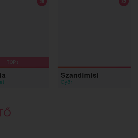
29
32
TOP !
ia
Szandimisi
et
Győr
TŐ