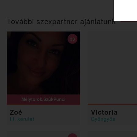
További szexpartner ajánlatunk
33
Mélytorok,SzûkPunci
Zoé
Victoria
III. kerület
Gyöngyös