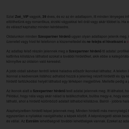
Szia!
Zoé_VIP
vagyok,
39
éves, és ez az én adatlapom, itt minden lényeges in
eltölthetünk egy romantikus, érzéki vágyakkal teli órát vagy akár többet is. Ha
és választ kaphatsz minden kérdésedre.
Oldalunkon minden
Szexpartner hirdető
ugyan olyan adatlapon jelenik meg, í
üzenetet vagy hívd fel telefonon a kiszemeltedet és
ne felejts el hivatkozni a
c
Az adatlap felső részén jelennek meg a
Szexpartner hirdető
fő adatai: profilk
kattintva kilistázva láthatod azokat a további hirdetőket, akik ebbe a kategóri
könnyítve az oldalon való keresést.
A jobb oldali sávban fentről lefelé haladva előszőr ikonokat láthatsz. A telefon 
ikonnal a kedvencek listához adhatod hozzá a jelenleg nézett hirdetőt és így ké
hirdető tartózkodási helyét láthatod egy térképen megjelölve. Mellette pedig a pi
Az ikonok alatt a
Szexpartner hirdető
testi adatai jelennek meg. Itt láthatod, 
Például, hogy nála vagy akár nálad is találkozhattok, buliba megy-e, hogy esc
látható, ahol a hirdető különböző adatait láthatod kilistázva. Balról - jobbra ha
Alaphelyzetben hirdető képei jelennek meg. Minden hirdető más mennyiségű kép
egyszerűen a nyilakkal navigálhatsz a képek között. A képnézegető ablak bezá
és vállal. Az
Extráim
lehetőségnél további lehetőségek vannak. Ezeket az adato