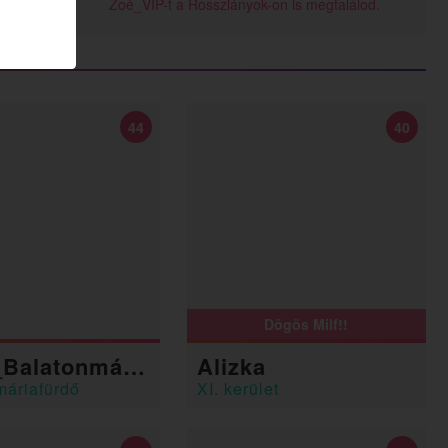
Zoé_VIP-t a Rosszlányok-on is megtalálod.
44
40
Dögös Milf!!
alatonmáriafü
Alizka
máriafürdő
XI. kerület