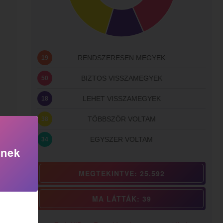
RENDSZERESEN MEGYEK
19
BIZTOS VISSZAMEGYEK
50
LEHET VISSZAMEGYEK
18
TÖBBSZÖR VOLTAM
38
EGYSZER VOLTAM
34
knek
MEGTEKINTVE: 25.592
MA LÁTTÁK: 39