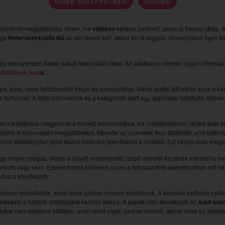
VIDÉK SZEXPARTNER
SZEGED
formációt megtalálhatsz rólam. Ha
vidéken
keresel partnert, akkor jó helyen jársz.
 egy
Heteroszexuális Nő
az aki neked kell, akkor én itt vagyok. Amennyiben ilyen k
gy könnyebben össze tudod hasonlítani őket. Az adatlapon minden olyan információ
ukilányok.hu
-ra.
épe, kora, neve tartózkodási helye és szexualitása. Illetve alatta láthatóak azok a k
ába tartoznak. A főbb információk és a kategóriák alatt egy ajánlósáv található. Ebb
ikonra kattintva megjelenik a hirdető telefonszáma, ha mobiltelefonról nézed akár egy k
sőbb is könnyedén megtalálhatod. Mellette az üzenetek ikon található, erre kattintv
ros felkiáltójellel jelölt ikonra kattintva jelentheted a hirdetőt. Ezt kérjük csak me
hogy milyen magas, illetve a súlyát, mellméretét, csípő méretét és derék méretét is m
ortozik vagy nem. Ezeket fontos kiemelni, mivel a felhasználók jelentős része ezt 
ladva a következők:
pel rendelkezik, mivel ezek száma nincsen korlátozva. A képekre kattintva nyílik
rásával a hirdető adatlapjára kerülsz vissza. A képek után következik az
Amit sze
kat nem kötelező kitölteni, ezért lehet olyan partner kereső, akinél ezek az adat