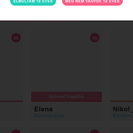
ELMÚLTAM 18 ÉVES
MÉG NEM VAGYOK 18 ÉVES
30
30
Azonnal fogadlak
Elena
Nikol_B
Dunaújváros
Balaton