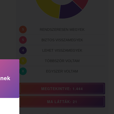
RENDSZERESEN MEGYEK
5
BIZTOS VISSZAMEGYEK
5
LEHET VISSZAMEGYEK
4
TÖBBSZÖR VOLTAM
5
EGYSZER VOLTAM
8
knek
MEGTEKINTVE: 1.444
MA LÁTTÁK: 21