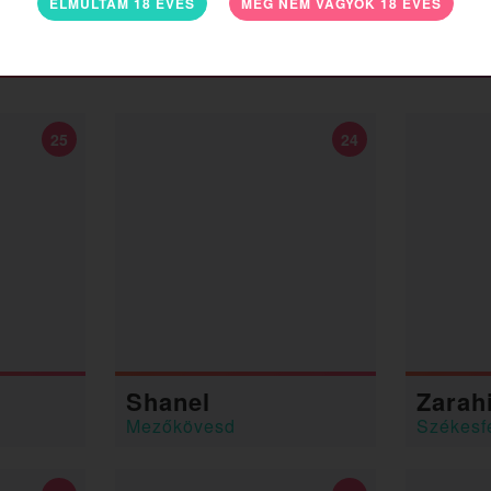
ELMÚLTAM 18 ÉVES
MÉG NEM VAGYOK 18 ÉVES
25
24
Shanel
Zarah
Mezőkövesd
Székesf