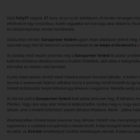
Szia!
Kéty37
vagyok,
37
éves, és ez az én adatlapom, itt minden lényeges inf
eltölthetünk egy romantikus, érzéki vágyakkal teli órát vagy akár többet is. Ha
és választ kaphatsz minden kérdésedre.
Oldalunkon minden
Szexpartner hirdető
ugyan olyan adatlapon jelenik meg, í
üzenetet vagy hívd fel telefonon a kiszemeltedet és
ne felejts el hivatkozni a
c
Az adatlap felső részén jelennek meg a
Szexpartner hirdető
fő adatai: profilk
kattintva kilistázva láthatod azokat a további hirdetőket, akik ebbe a kategóri
könnyítve az oldalon való keresést.
A jobb oldali sávban fentről lefelé haladva előszőr ikonokat láthatsz. A telefon 
ikonnal a kedvencek listához adhatod hozzá a jelenleg nézett hirdetőt és így ké
hirdető tartózkodási helyét láthatod egy térképen megjelölve. Mellette pedig a pi
Az ikonok alatt a
Szexpartner hirdető
testi adatai jelennek meg. Itt láthatod, 
Például, hogy nála vagy akár nálad is találkozhattok, buliba megy-e, hogy esc
látható, ahol a hirdető különböző adatait láthatod kilistázva. Balról - jobbra ha
Alaphelyzetben hirdető képei jelennek meg. Minden hirdető más mennyiségű kép
egyszerűen a nyilakkal navigálhatsz a képek között. A képnézegető ablak bezá
és vállal. Az
Extráim
lehetőségnél további lehetőségek vannak. Ezeket az adato