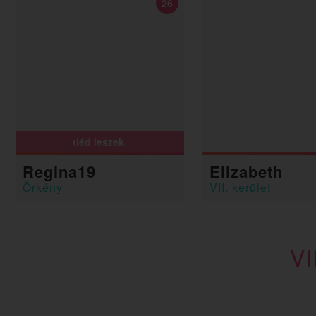
26
tiéd leszek.
Regina19
Elizabeth
Örkény
VII. kerület
V