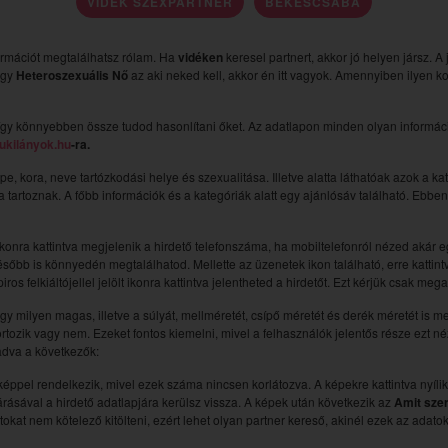
VIDÉK SZEXPARTNER
BÉKÉSCSABA
ormációt megtalálhatsz rólam. Ha
vidéken
keresel partnert, akkor jó helyen jársz. A
 egy
Heteroszexuális Nő
az aki neked kell, akkor én itt vagyok. Amennyiben ilyen k
gy könnyebben össze tudod hasonlítani őket. Az adatlapon minden olyan információ
ukilányok.hu
-ra.
épe, kora, neve tartózkodási helye és szexualitása. Illetve alatta láthatóak azok a k
ába tartoznak. A főbb információk és a kategóriák alatt egy ajánlósáv található. Ebb
ikonra kattintva megjelenik a hirdető telefonszáma, ha mobiltelefonról nézed akár egy k
sőbb is könnyedén megtalálhatod. Mellette az üzenetek ikon található, erre kattintv
ros felkiáltójellel jelölt ikonra kattintva jelentheted a hirdetőt. Ezt kérjük csak me
hogy milyen magas, illetve a súlyát, mellméretét, csípő méretét és derék méretét is m
ortozik vagy nem. Ezeket fontos kiemelni, mivel a felhasználók jelentős része ezt 
ladva a következők:
pel rendelkezik, mivel ezek száma nincsen korlátozva. A képekre kattintva nyílik
rásával a hirdető adatlapjára kerülsz vissza. A képek után következik az
Amit sze
kat nem kötelező kitölteni, ezért lehet olyan partner kereső, akinél ezek az adat