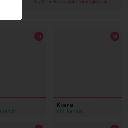
Kéty37-t a Rosszlányok-on is megtalálod.
44
20
i
Kiara
ehérvár
XIV. kerület