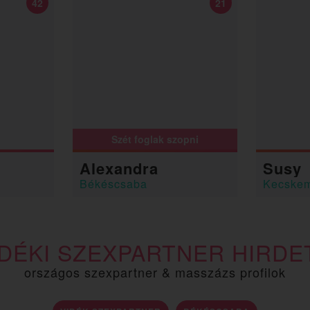
42
21
Szét foglak szopni
Alexandra
Susy
Békéscsaba
Kecske
IDÉKI SZEXPARTNER HIRDE
országos szexpartner & masszázs profilok