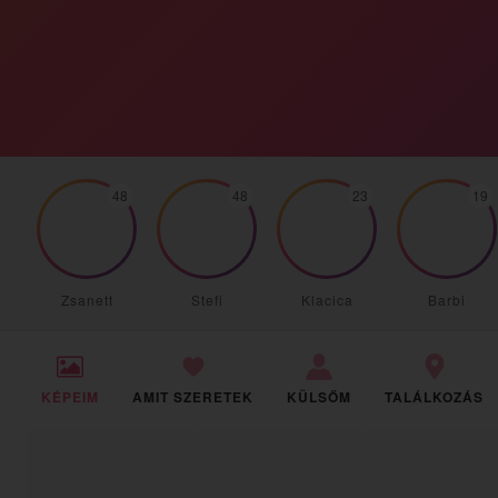
48
48
23
19
Zsanett
Stefi
Klacica
Barbi
KÉPEIM
AMIT SZERETEK
KÜLSŐM
TALÁLKOZÁS