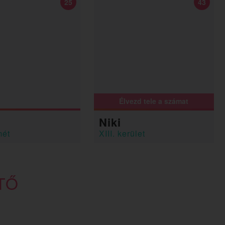
25
43
Élvezd tele a számat
Niki
mét
XIII. kerület
TŐ