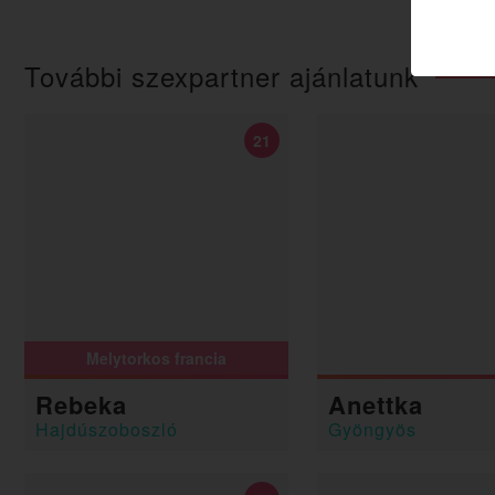
További szexpartner ajánlatunk
21
Melytorkos francia
Rebeka
Anettka
Hajdúszoboszló
Gyöngyös