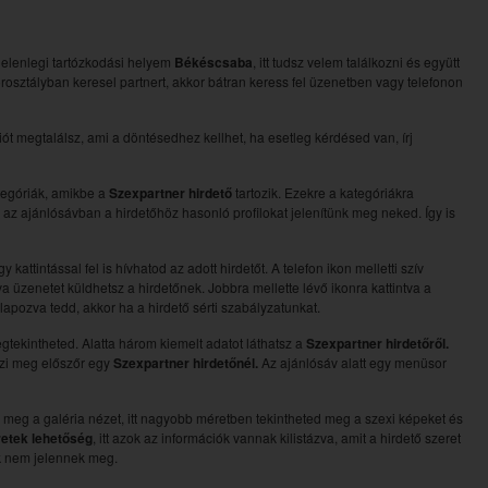
 jelenlegi tartózkodási helyem
Békéscsaba
, itt tudsz velem találkozni és együtt
orosztályban keresel partnert, akkor bátran keress fel üzenetben vagy telefonon
t megtalálsz, ami a döntésedhez kellhet, ha esetleg kérdésed van, írj
ategóriák, amikbe a
Szexpartner hirdető
tartozik. Ezekre a kategóriákra
en az ajánlósávban a hirdetőhöz hasonló profilokat jelenítünk meg neked. Így is
attintással fel is hívhatod az adott hirdetőt. A telefon ikon melletti szív
a üzenetet küldhetsz a hirdetőnek. Jobbra mellette lévő ikonra kattintva a
galapozva tedd, akkor ha a hirdető sérti szabályzatunkat.
egtekintheted. Alatta három kiemelt adatot láthatsz a
Szexpartner hirdetőről.
nézi meg előszőr egy
Szexpartner hirdetőnél.
Az ajánlósáv alatt egy menüsor
 meg a galéria nézet, itt nagyobb méretben tekintheted meg a szexi képeket és
retek lehetőség
, itt azok az információk vannak kilistázva, amit a hirdető szeret
ok nem jelennek meg.