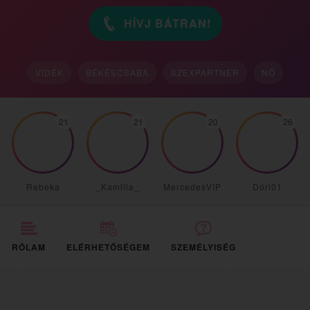
HÍVJ BÁTRAN!
VIDÉK
BÉKÉSCSABA
SZEXPARTNER
NŐ
21
21
20
26
Rebeka
_Kamilla_
MercedesVIP
Dóri01
RÓLAM
ELÉRHETŐSÉGEM
SZEMÉLYISÉG