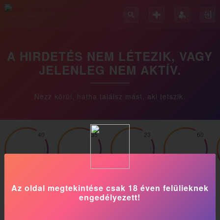
A HIRDETÉS NEM LÉTEZIK, VAGY
JELENLEG NEM AKTÍV.
Nézz körül, hátha találsz mást, aki tetszik.
40
35
23
60
Vikikecica
Sophie
Ginaa23
Kata_Mama
Az oldal megtekintése csak 18 éven felülieknek
engedélyezett!