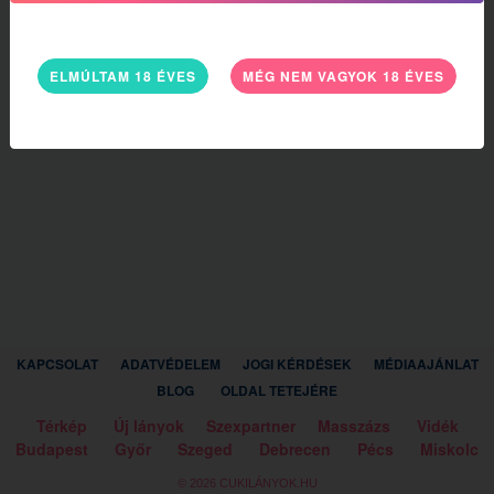
ELMÚLTAM 18 ÉVES
MÉG NEM VAGYOK 18 ÉVES
KAPCSOLAT
ADATVÉDELEM
JOGI KÉRDÉSEK
MÉDIAAJÁNLAT
BLOG
OLDAL TETEJÉRE
Térkép
Új lányok
Szexpartner
Masszázs
Vidék
Budapest
Győr
Szeged
Debrecen
Pécs
Miskolc
© 2026 CUKILÁNYOK.HU