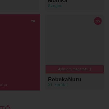
Mónika
Szeged
28
35
Ajánlom magamat ;)
RebekaNuru
saba
XI. kerület
ETŐ