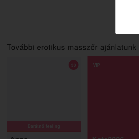
További erotikus masszőr ajánlatunk
33
VIP
Barátnő feeling