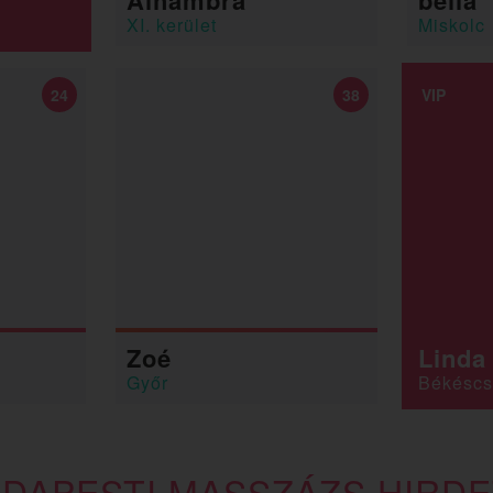
Alhambra
bella
XI. kerület
Miskolc
24
38
VIP
Zoé
Linda
Győr
Békésc
DAPESTI MASSZÁZS HIRD