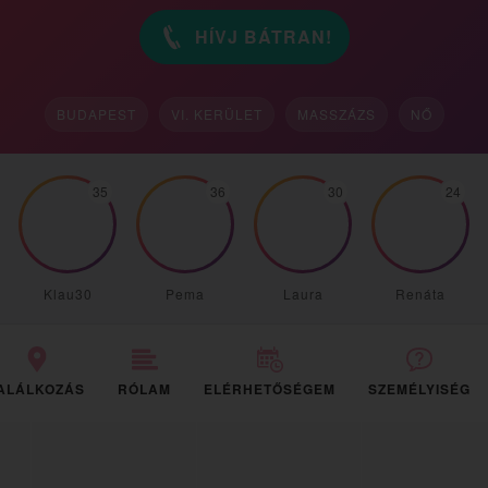
HÍVJ BÁTRAN!
BUDAPEST
VI. KERÜLET
MASSZÁZS
NŐ
35
36
30
24
Klau30
Pema
Laura
Renáta
ALÁLKOZÁS
RÓLAM
ELÉRHETŐSÉGEM
SZEMÉLYISÉG