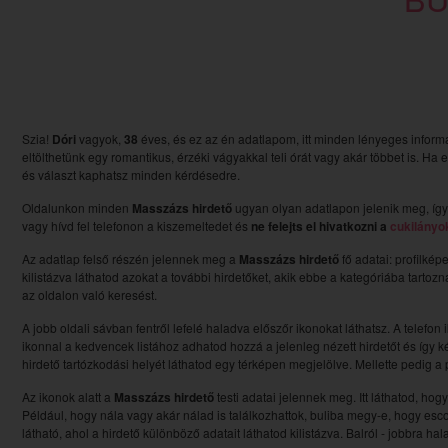
Szia!
Dóri
vagyok,
38
éves, és ez az én adatlapom, itt minden lényeges inform
eltölthetünk egy romantikus, érzéki vágyakkal teli órát vagy akár többet is. Ha
és választ kaphatsz minden kérdésedre.
Oldalunkon minden
Masszázs hirdető
ugyan olyan adatlapon jelenik meg, így
vagy hívd fel telefonon a kiszemeltedet és
ne felejts el hivatkozni a
cukilányo
Az adatlap felső részén jelennek meg a
Masszázs hirdető
fő adatai: profilkép
kilistázva láthatod azokat a további hirdetőket, akik ebbe a kategóriába tartoz
az oldalon való keresést.
A jobb oldali sávban fentről lefelé haladva előszőr ikonokat láthatsz. A telefon 
ikonnal a kedvencek listához adhatod hozzá a jelenleg nézett hirdetőt és így ké
hirdető tartózkodási helyét láthatod egy térképen megjelölve. Mellette pedig a pi
Az ikonok alatt a
Masszázs hirdető
testi adatai jelennek meg. Itt láthatod, hog
Például, hogy nála vagy akár nálad is találkozhattok, buliba megy-e, hogy esc
látható, ahol a hirdető különböző adatait láthatod kilistázva. Balról - jobbra ha