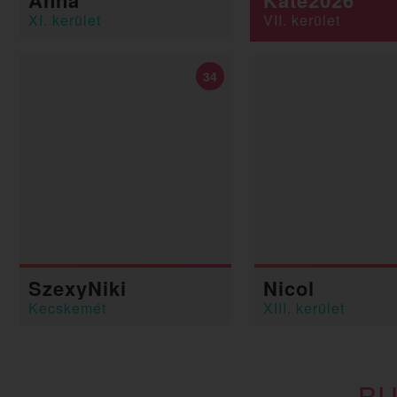
Anna
Kate2026
XI. kerület
VII. kerület
34
SzexyNiki
Nicol
Kecskemét
XIII. kerület
BU