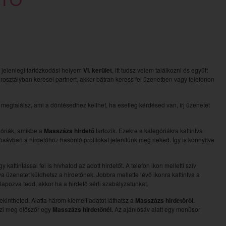
A jelenlegi tartózkodási helyem
VI. kerület
, itt tudsz velem találkozni és együtt
orosztályban keresel partnert, akkor bátran keress fel üzenetben vagy telefonon
egtalálsz, ami a döntésedhez kellhet, ha esetleg kérdésed van, írj üzenetet
egóriák, amikbe a
Masszázs hirdető
tartozik. Ezekre a kategóriákra kattintva
nlósávban a hirdetőhöz hasonló profilokat jelenítünk meg neked. Így is könnyítve
attintással fel is hívhatod az adott hirdetőt. A telefon ikon melletti szív
a üzenetet küldhetsz a hirdetőnek. Jobbra mellette lévő ikonra kattintva a
galapozva tedd, akkor ha a hirdető sérti szabályzatunkat.
tekintheted. Alatta három kiemelt adatot láthatsz a
Masszázs hirdetőről.
nézi meg előszőr egy
Masszázs hirdetőnél.
Az ajánlósáv alatt egy menüsor