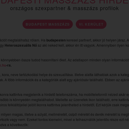
országos szexpartner & masszázs profilok
BUDAPEST MASSZÁZS
VI. KERÜLET
ációt megtalálhatsz rólam. Ha
budapesten
keresel partnert, akkor jó helyen jársz. 
 egy
Heteroszexuális Nő
az aki neked kell, akkor én itt vagyok. Amennyiben ilyen k
 könnyebben össze tudod hasonlítani őket. Az adatlapon minden olyan információt m
k.hu
-ra.
e, kora, neve tartózkodási helye és szexualitása. Illetve alatta láthatóak azok a kat
nak. A főbb információk és a kategóriák alatt egy ajánlósáv található. Ebben az ajá
ikonra kattintva megjelenik a hirdető telefonszáma, ha mobiltelefonról nézed akár egy k
sőbb is könnyedén megtalálhatod. Mellette az üzenetek ikon található, erre kattintv
ros felkiáltójellel jelölt ikonra kattintva jelentheted a hirdetőt. Ezt kérjük csak me
y milyen magas, illetve a súlyát, mellméretét, csípő méretét és derék méretét is meg
ortozik vagy nem. Ezeket fontos kiemelni, mivel a felhasználók jelentős része ezt 
ladva a következők: