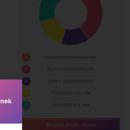
RENDSZERESEN MEGYEK
19
BIZTOS VISSZAMEGYEK
54
LEHET VISSZAMEGYEK
26
TÖBBSZÖR VOLTAM
28
knek
EGYSZER VOLTAM
53
MEGTEKINTVE: 10.608