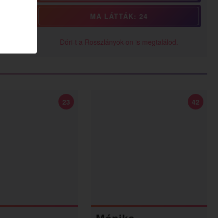
MA LÁTTÁK: 24
Dóri-t a Rosszlányok-on is megtalálod.
23
42