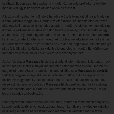
található. Ebben az ajánlósávban a hirdetőhöz hasonló profilokat jelenítünk
meg neked. Így is könnyítve az oldalon való keresést.
A jobb oldali sávban fentről lefelé haladva előszőr ikonokat láthatsz. A telefon
ikonra kattintva megjelenik a hirdető telefonszáma, ha mobiltelefonról nézed
akár egy kattintással fel is hívhatod az adott hirdetőt. A telefon ikon melletti szív
ikonnal a kedvencek listához adhatod hozzá a jelenleg nézett hirdetőt és így
később is könnyedén megtalálhatod. Mellette az üzenetek ikon található, erre
kattintva üzenetet küldhetsz a hirdetőnek. Jobbra mellette lévő ikonra kattintva
a hirdető tartózkodási helyét láthatod egy térképen megjelölve. Mellette pedig a
piros felkiáltójellel jelölt ikonra kattintva jelentheted a hirdetőt. Ezt kérjük csak
megalapozva tedd, akkor ha a hirdető sérti szabályzatunkat.
Az ikonok alatt a
Masszázs hirdető
testi adatai jelennek meg. Itt láthatod, hogy
milyen magas, illetve a súlyát, mellméretét, csípő méretét és derék méretét is
megtekintheted. Alatta három kiemelt adatot láthatsz a
Masszázs hirdetőről.
Például, hogy nála vagy akár nálad is találkozhattok, buliba megy-e, hogy
escortozik vagy nem. Ezeket fontos kiemelni, mivel a felhasználók jelentős
része ezt nézi meg előszőr egy
Masszázs hirdetőnél.
Az ajánlósáv alatt egy
menüsor látható, ahol a hirdető különböző adatait láthatod kilistázva. Balról -
jobbra haladva a következők:
Alaphelyzetben hirdető képei jelennek meg. Minden hirdető más mennyiségű
képpel rendelkezik, mivel ezek száma nincsen korlátozva. A képekre kattintva
nyílik meg a galéria nézet, itt nagyobb méretben tekintheted meg a szexi