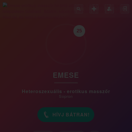
25
EMESE
Heteroszexuális - erotikus masszőr
Sopron
HÍVJ BÁTRAN!