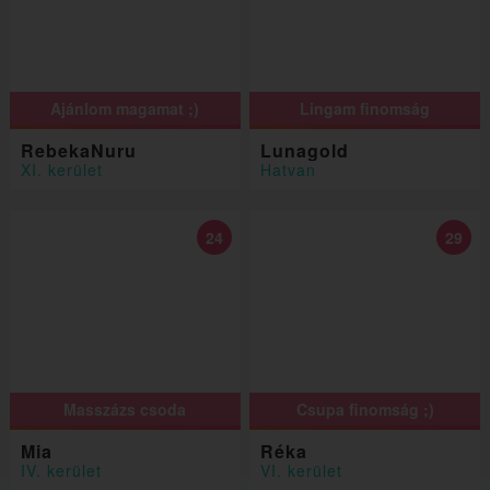
Ajánlom magamat ;)
Lingam finomság
RebekaNuru
Lunagold
XI. kerület
Hatvan
24
29
Masszázs csoda
Csupa finomság ;)
Mia
Réka
IV. kerület
VI. kerület