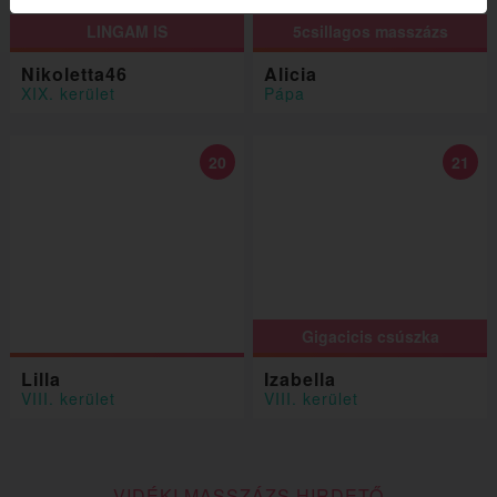
LINGAM IS
5csillagos masszázs
Nikoletta46
Alicia
XIX. kerület
Pápa
20
21
Gigacicis csúszka
Lilla
Izabella
VIII. kerület
VIII. kerület
VIDÉKI MASSZÁZS HIRDETŐ