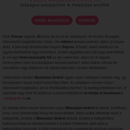
országos szexpartner & masszázs profilok
VIDÉK MASSZÁZS
SOPRON
Szia!
Emese
vagyok,
25
éves, és ez az én adatlapom, itt minden lényeges
információt megtalálhatsz rólam. Ha
vidéken
keresel partnert, akkor jó helyen
jársz. A jelenlegi tartózkodási helyem
Sopron
, itt tudsz velem találkozni és
együtt eltölthetünk egy romantikus, érzéki vágyakkal teli órát vagy akár többet
is. Ha egy
Heteroszexuális Nő
az aki neked kell, akkor én itt vagyok.
Amennyiben ilyen korosztályban keresel partnert, akkor bátran keress fel
üzenetben vagy telefonon és választ kaphatsz minden kérdésedre.
Oldalunkon minden
Masszázs hirdető
ugyan olyan adatlapon jelenik meg, így
könnyebben össze tudod hasonlítani őket. Az adatlapon minden olyan
információt megtalálsz, ami a döntésedhez kellhet, ha esetleg kérdésed van, írj
üzenetet vagy hívd fel telefonon a kiszemeltedet és
ne felejts el hivatkozni a
cukilányok.hu
-ra.
Az adatlap felső részén jelennek meg a
Masszázs hirdető
fő adatai: profilképe,
kora, neve tartózkodási helye és szexualitása. Illetve alatta láthatóak azok a
kategóriák, amikbe a
Masszázs hirdető
tartozik. Ezekre a kategóriákra
kattintva kilistázva láthatod azokat a további hirdetőket, akik ebbe a
kategóriába tartoznak. A főbb információk és a kategóriák alatt egy ajánlósáv