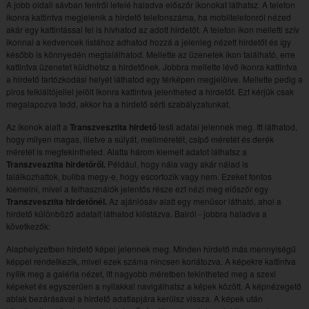
A jobb oldali sávban fentről lefelé haladva előszőr ikonokat láthatsz. A telefon
ikonra kattintva megjelenik a hirdető telefonszáma, ha mobiltelefonról nézed
akár egy kattintással fel is hívhatod az adott hirdetőt. A telefon ikon melletti szív
ikonnal a kedvencek listához adhatod hozzá a jelenleg nézett hirdetőt és így
később is könnyedén megtalálhatod. Mellette az üzenetek ikon található, erre
kattintva üzenetet küldhetsz a hirdetőnek. Jobbra mellette lévő ikonra kattintva
a hirdető tartózkodási helyét láthatod egy térképen megjelölve. Mellette pedig a
piros felkiáltójellel jelölt ikonra kattintva jelentheted a hirdetőt. Ezt kérjük csak
megalapozva tedd, akkor ha a hirdető sérti szabályzatunkat.
Az ikonok alatt a
Transzvesztita hirdető
testi adatai jelennek meg. Itt láthatod,
hogy milyen magas, illetve a súlyát, mellméretét, csípő méretét és derék
méretét is megtekintheted. Alatta három kiemelt adatot láthatsz a
Transzvesztita hirdetőről.
Például, hogy nála vagy akár nálad is
találkozhattok, buliba megy-e, hogy escortozik vagy nem. Ezeket fontos
kiemelni, mivel a felhasználók jelentős része ezt nézi meg előszőr egy
Transzvesztita hirdetőnél.
Az ajánlósáv alatt egy menüsor látható, ahol a
hirdető különböző adatait láthatod kilistázva. Balról - jobbra haladva a
következők:
Alaphelyzetben hirdető képei jelennek meg. Minden hirdető más mennyiségű
képpel rendelkezik, mivel ezek száma nincsen korlátozva. A képekre kattintva
nyílik meg a galéria nézet, itt nagyobb méretben tekintheted meg a szexi
képeket és egyszerűen a nyilakkal navigálhatsz a képek között. A képnézegető
ablak bezárásával a hirdető adatlapjára kerülsz vissza. A képek után