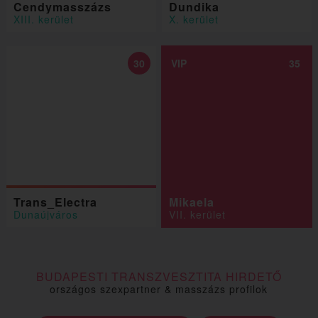
Cendymasszázs
Dundika
XIII. kerület
X. kerület
30
VIP
35
Trans_Electra
Mikaela
Dunaújváros
VII. kerület
BUDAPESTI TRANSZVESZTITA HIRDETŐ
országos szexpartner & masszázs profilok