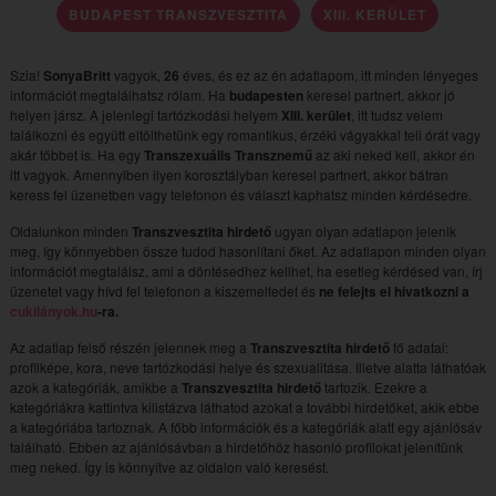
BUDAPEST TRANSZVESZTITA
XIII. KERÜLET
Szia!
SonyaBritt
vagyok,
26
éves, és ez az én adatlapom, itt minden lényeges
információt megtalálhatsz rólam. Ha
budapesten
keresel partnert, akkor jó
helyen jársz. A jelenlegi tartózkodási helyem
XIII. kerület
, itt tudsz velem
találkozni és együtt eltölthetünk egy romantikus, érzéki vágyakkal teli órát vagy
akár többet is. Ha egy
Transzexuális Transznemű
az aki neked kell, akkor én
itt vagyok. Amennyiben ilyen korosztályban keresel partnert, akkor bátran
keress fel üzenetben vagy telefonon és választ kaphatsz minden kérdésedre.
Oldalunkon minden
Transzvesztita hirdető
ugyan olyan adatlapon jelenik
meg, így könnyebben össze tudod hasonlítani őket. Az adatlapon minden olyan
információt megtalálsz, ami a döntésedhez kellhet, ha esetleg kérdésed van, írj
üzenetet vagy hívd fel telefonon a kiszemeltedet és
ne felejts el hivatkozni a
cukilányok.hu
-ra.
Az adatlap felső részén jelennek meg a
Transzvesztita hirdető
fő adatai:
profilképe, kora, neve tartózkodási helye és szexualitása. Illetve alatta láthatóak
azok a kategóriák, amikbe a
Transzvesztita hirdető
tartozik. Ezekre a
kategóriákra kattintva kilistázva láthatod azokat a további hirdetőket, akik ebbe
a kategóriába tartoznak. A főbb információk és a kategóriák alatt egy ajánlósáv
található. Ebben az ajánlósávban a hirdetőhöz hasonló profilokat jelenítünk
meg neked. Így is könnyítve az oldalon való keresést.