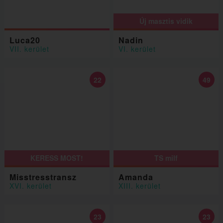
Új masztis vidik
Luca20
Nadin
VII. kerület
VI. kerület
22
49
KERESS MOST!
TS milf
Misstresstransz
Amanda
XVI. kerület
XIII. kerület
23
23