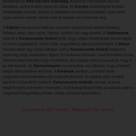
következik az
Amit szeretek lehetőség
, itt azok az információk vannak
kilistázva, amit a hirdető szeret és vállal. Az
Extráim
lehetőségnél további
lehetőségek vannak. Ezeket az adatokat nem kötelező kitölteni, ezért lehet
olyan partner kereső, akinél ezek az adatok nem jelennek meg.
A
Külsőm
menüpontra kattintva a partner kereső külső adatait láthatod.
Például: alkat, szem színe, hajszín, szilikon cici vagy eredeti. A
Találkozások
résznél a
Transzvesztita hirdető
leírja, hogy milyen lehetőségek várnak téged
a házhoz fogadásnál, illetve leírja, hogy kiket is várna ő partnerként. A
Rólam
menüpontban egy leírást láthatsz, amit a
Transzvesztita hirdető
szabadon
írhat meg, hogy elcsábítson téged. Ezt érdemes elolvasni, mert itt további fontos
információkat tudhatsz meg a hirdetőről, ami alapján bebizonyosodhat, hogy ő
az akit keresel. Az
Elérhetőségeim
menüpontban azt láthatod, hogy a hirdető
melyik időszakokban elérhető. A
Kérdések
pontban, a hirdető előre
meghatározott kérdésekre való válaszát láthatod. Az adatlap alján további
ajánlott, a hirdetőhöz hasonló
Transzvesztita hirdetők
vannak, ezzel is
megkönnyítve számodra a keresést. A két kategória gombbal az adatlap alján a
megfelelő kategóriába juthatsz vissza a további kereséshez.
Szexpartner XIII. kerület
Masszázs XIII. kerület