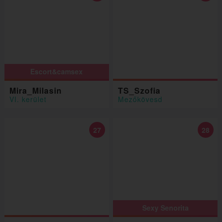
Escort&camsex
Mira_Milasin
TS_Szofia
VI. kerület
Mezőkövesd
27
28
Sexy Senorita