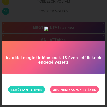
TÖBBSZÖR VOLTAM
8
EGYSZER VOLTAM
32
MEGTEKINTVE: 24.492
MA LÁTTÁK: 9
SonyaBritt-t a Rosszlányok-on is megtalálod.
Az oldal megtekintése csak 18 éven felülieknek
engedélyezett!
További transzi ajánlatunk
20
25
ELMÚLTAM 18 ÉVES
MÉG NEM VAGYOK 18 ÉVES