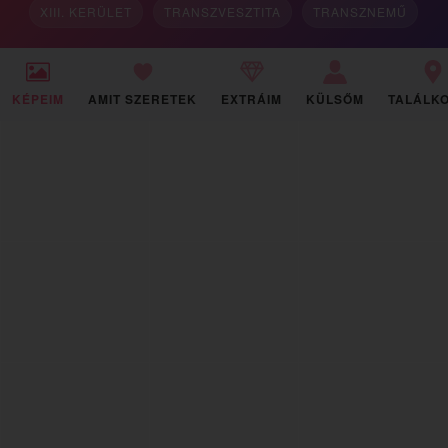
XIII. KERÜLET
TRANSZVESZTITA
TRANSZNEMŰ
KÉPEIM
AMIT SZERETEK
EXTRÁIM
KÜLSŐM
TALÁLK