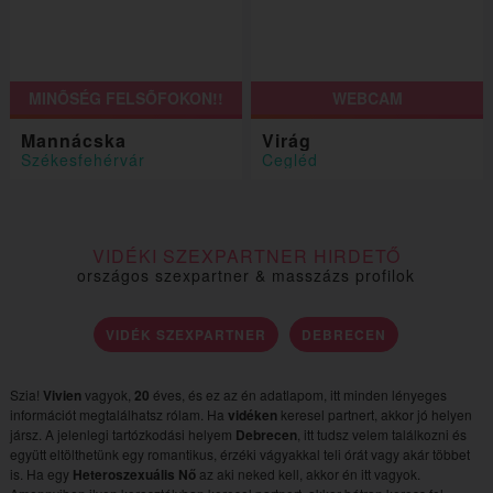
MINÕSÉG FELSÕFOKON!!
WEBCAM
Mannácska
Virág
Székesfehérvár
Cegléd
VIDÉKI SZEXPARTNER HIRDETŐ
országos szexpartner & masszázs profilok
VIDÉK SZEXPARTNER
DEBRECEN
Szia!
Vivien
vagyok,
20
éves, és ez az én adatlapom, itt minden lényeges
információt megtalálhatsz rólam. Ha
vidéken
keresel partnert, akkor jó helyen
jársz. A jelenlegi tartózkodási helyem
Debrecen
, itt tudsz velem találkozni és
együtt eltölthetünk egy romantikus, érzéki vágyakkal teli órát vagy akár többet
is. Ha egy
Heteroszexuális Nő
az aki neked kell, akkor én itt vagyok.