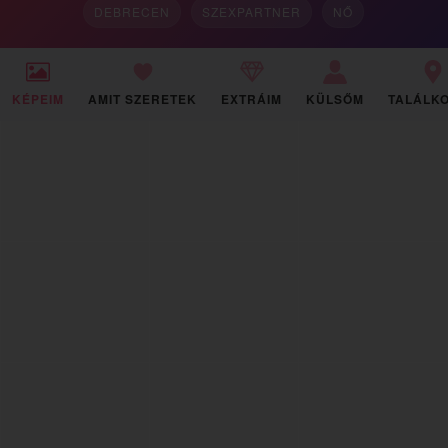
DEBRECEN
SZEXPARTNER
NŐ
KÉPEIM
AMIT SZERETEK
EXTRÁIM
KÜLSŐM
TALÁLK