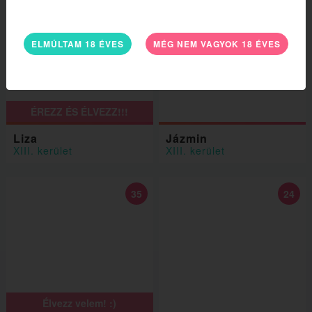
38
21
ELMÚLTAM 18 ÉVES
MÉG NEM VAGYOK 18 ÉVES
ÉREZZ ÉS ÉLVEZZ!!!
Liza
Jázmin
XIII. kerület
XIII. kerület
35
24
Élvezz velem! :)