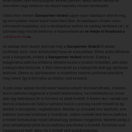
Amennyiben ilyen korosztályban keresel partnert, akkor bátran keress fel
üzenetben vagy telefonon és választ kaphatsz minden kérdésedre.
Oldalunkon minden
Szexpartner hirdető
ugyan olyan adatlapon jelenik meg,
így könnyebben össze tudod hasonlítani őket. Az adatlapon minden olyan
információt megtalálsz, ami a döntésedhez kellhet, ha esetleg kérdésed van, írj
üzenetet vagy hívd fel telefonon a kiszemeltedet és
ne felejts el hivatkozni a
cukilányok.hu
-ra.
Az adatlap felső részén jelennek meg a
Szexpartner hirdető
fő adatai:
profilképe, kora, neve tartózkodási helye és szexualitása. Illetve alatta láthatóak
azok a kategóriák, amikbe a
Szexpartner hirdető
tartozik. Ezekre a
kategóriákra kattintva kilistázva láthatod azokat a további hirdetőket, akik ebbe
a kategóriába tartoznak. A főbb információk és a kategóriák alatt egy ajánlósáv
található. Ebben az ajánlósávban a hirdetőhöz hasonló profilokat jelenítünk
meg neked. Így is könnyítve az oldalon való keresést.
A jobb oldali sávban fentről lefelé haladva előszőr ikonokat láthatsz. A telefon
ikonra kattintva megjelenik a hirdető telefonszáma, ha mobiltelefonról nézed
akár egy kattintással fel is hívhatod az adott hirdetőt. A telefon ikon melletti szív
ikonnal a kedvencek listához adhatod hozzá a jelenleg nézett hirdetőt és így
később is könnyedén megtalálhatod. Mellette az üzenetek ikon található, erre
kattintva üzenetet küldhetsz a hirdetőnek. Jobbra mellette lévő ikonra kattintva
a hirdető tartózkodási helyét láthatod egy térképen megjelölve. Mellette pedig a
piros felkiáltójellel jelölt ikonra kattintva jelentheted a hirdetőt. Ezt kérjük csak
megalapozva tedd, akkor ha a hirdető sérti szabályzatunkat.