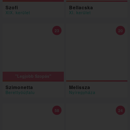
Szofi
Bellacska
XIX. kerület
XI. kerület
23
20
"Legjobb Szopás"
Szimonetta
Melissza
Berettyóújfalu
Nyíregyháza
58
24