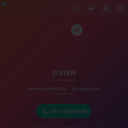
20
VIVIEN
Heteroszexuális - szexpartner
Debrecen
HÍVJ BÁTRAN!