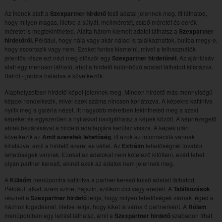
Az ikonok alatt a
Szexpartner hirdető
testi adatai jelennek meg. Itt láthatod,
hogy milyen magas, illetve a súlyát, mellméretét, csípő méretét és derék
méretét is megtekintheted. Alatta három kiemelt adatot láthatsz a
Szexpartner
hirdetőről.
Például, hogy nála vagy akár nálad is találkozhattok, buliba megy-e,
hogy escortozik vagy nem. Ezeket fontos kiemelni, mivel a felhasználók
jelentős része ezt nézi meg előszőr egy
Szexpartner hirdetőnél.
Az ajánlósáv
alatt egy menüsor látható, ahol a hirdető különböző adatait láthatod kilistázva.
Balról - jobbra haladva a következők:
Alaphelyzetben hirdető képei jelennek meg. Minden hirdető más mennyiségű
képpel rendelkezik, mivel ezek száma nincsen korlátozva. A képekre kattintva
nyílik meg a galéria nézet, itt nagyobb méretben tekintheted meg a szexi
képeket és egyszerűen a nyilakkal navigálhatsz a képek között. A képnézegető
ablak bezárásával a hirdető adatlapjára kerülsz vissza. A képek után
következik az
Amit szeretek lehetőség
, itt azok az információk vannak
kilistázva, amit a hirdető szeret és vállal. Az
Extráim
lehetőségnél további
lehetőségek vannak. Ezeket az adatokat nem kötelező kitölteni, ezért lehet
olyan partner kereső, akinél ezek az adatok nem jelennek meg.
A
Külsőm
menüpontra kattintva a partner kereső külső adatait láthatod.
Például: alkat, szem színe, hajszín, szilikon cici vagy eredeti. A
Találkozások
résznél a
Szexpartner hirdető
leírja, hogy milyen lehetőségek várnak téged a
házhoz fogadásnál, illetve leírja, hogy kiket is várna ő partnerként. A
Rólam
menüpontban egy leírást láthatsz, amit a
Szexpartner hirdető
szabadon írhat