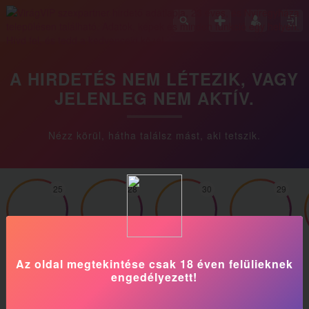
A HIRDETÉS NEM LÉTEZIK, VAGY
JELENLEG NEM AKTÍV.
Nézz körül, hátha találsz mást, aki tetszik.
25
28
30
29
Kitti
Angelika
Zita
Szandika
Az oldal megtekintése csak 18 éven felülieknek
engedélyezett!