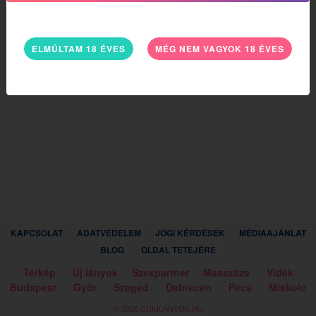
ELMÚLTAM 18 ÉVES
MÉG NEM VAGYOK 18 ÉVES
KAPCSOLAT
ADATVÉDELEM
JOGI KÉRDÉSEK
MÉDIAAJÁNLAT
BLOG
OLDAL TETEJÉRE
Térkép
Új lányok
Szexpartner
Masszázs
Vidék
Budapest
Győr
Szeged
Debrecen
Pécs
Miskolc
© 2026 CUKILÁNYOK.HU