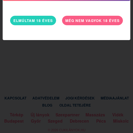
ELMÚLTAM 18 ÉVES
MÉG NEM VAGYOK 18 ÉVES
KAPCSOLAT
ADATVÉDELEM
JOGI KÉRDÉSEK
MÉDIAAJÁNLAT
BLOG
OLDAL TETEJÉRE
Térkép
Új lányok
Szexpartner
Masszázs
Vidék
Budapest
Győr
Szeged
Debrecen
Pécs
Miskolc
© 2026 CUKILÁNYOK.HU