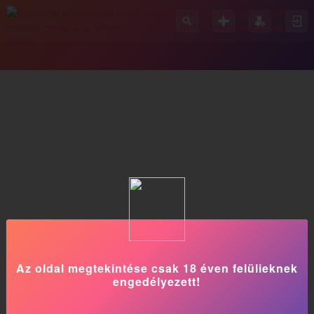
Az oldal megtekintése csak 18 éven felülieknek
engedélyezett!