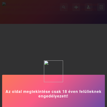
Az oldal megtekintése csak 18 éven felülieknek
engedélyezett!