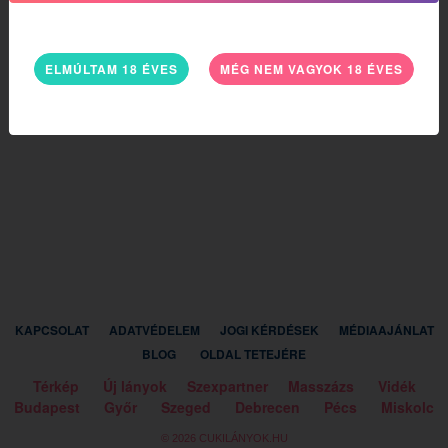
ELMÚLTAM 18 ÉVES
MÉG NEM VAGYOK 18 ÉVES
KAPCSOLAT
ADATVÉDELEM
JOGI KÉRDÉSEK
MÉDIAAJÁNLAT
BLOG
OLDAL TETEJÉRE
Térkép
Új lányok
Szexpartner
Masszázs
Vidék
Budapest
Győr
Szeged
Debrecen
Pécs
Miskolc
© 2026 CUKILÁNYOK.HU