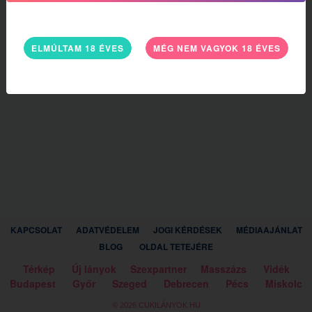
ELMÚLTAM 18 ÉVES
MÉG NEM VAGYOK 18 ÉVES
KAPCSOLAT
ADATVÉDELEM
JOGI KÉRDÉSEK
MÉDIAAJÁNLAT
BLOG
OLDAL TETEJÉRE
Térkép
Új lányok
Szexpartner
Masszázs
Vidék
Budapest
Győr
Szeged
Debrecen
Pécs
Miskolc
© 2026 CUKILÁNYOK.HU