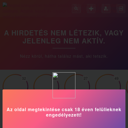
A HIRDETÉS NEM LÉTEZIK, VAGY
JELENLEG NEM AKTÍV.
Nézz körül, hátha találsz mást, aki tetszik.
32
32
27
49
Kátya
Sonia
Dia
Timi
Az oldal megtekintése csak 18 éven felülieknek
engedélyezett!