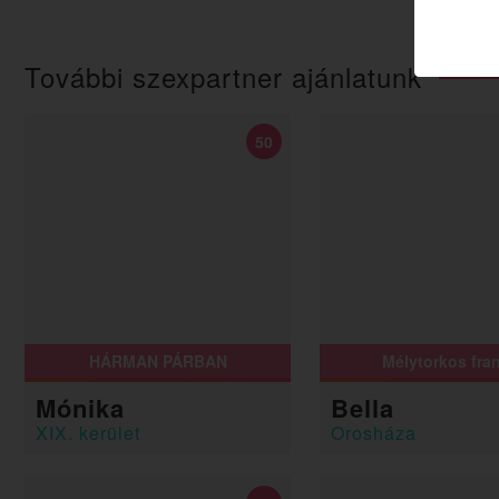
További szexpartner ajánlatunk
50
HÁRMAN PÁRBAN
Mélytorkos fra
Mónika
Bella
XIX. kerület
Orosháza