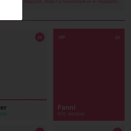
Nagycicis_Helga-t a Rosszlányok-on is megtalálod.
25
VIP
22
fer
Fanni
ület
XIII. kerület