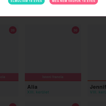
ELMÚLTAM 18 ÉVES
MÉG NEM VAGYOK 18 ÉVES
20
30
ncia
Isteni francia
Alia
Jenni
XIII. kerület
VIII. ker