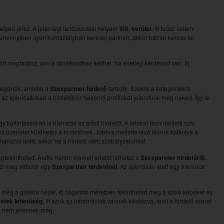
helyen jársz. A jelenlegi tartózkodási helyem
XIX. kerület
, itt tudsz velem
 Amennyiben ilyen korosztályban keresel partnert, akkor bátran keress fel
t megtalálsz, ami a döntésedhez kellhet, ha esetleg kérdésed van, írj
ategóriák, amikbe a
Szexpartner hirdető
tartozik. Ezekre a kategóriákra
en az ajánlósávban a hirdetőhöz hasonló profilokat jelenítünk meg neked. Így is
attintással fel is hívhatod az adott hirdetőt. A telefon ikon melletti szív
a üzenetet küldhetsz a hirdetőnek. Jobbra mellette lévő ikonra kattintva a
galapozva tedd, akkor ha a hirdető sérti szabályzatunkat.
egtekintheted. Alatta három kiemelt adatot láthatsz a
Szexpartner hirdetőről.
nézi meg előszőr egy
Szexpartner hirdetőnél.
Az ajánlósáv alatt egy menüsor
 meg a galéria nézet, itt nagyobb méretben tekintheted meg a szexi képeket és
retek lehetőség
, itt azok az információk vannak kilistázva, amit a hirdető szeret
ok nem jelennek meg.