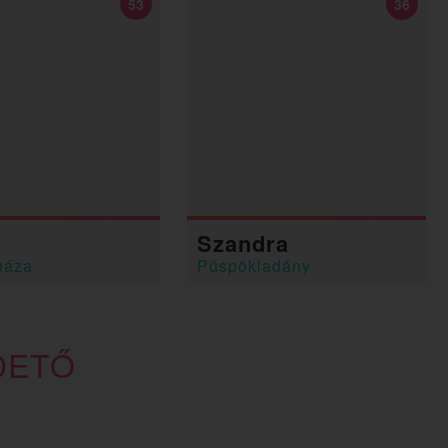
53
36
Szandra
háza
Püspökladány
DETŐ