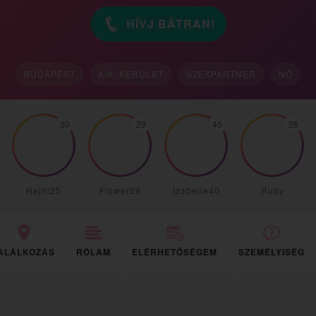
HÍVJ BÁTRAN!
BUDAPEST
XIX. KERÜLET
SZEXPARTNER
NŐ
30
29
45
28
Hajni25
Flower29
Izabella40
Ruby
ALÁLKOZÁS
RÓLAM
ELÉRHETŐSÉGEM
SZEMÉLYISÉG