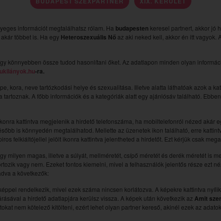
BUDAPEST SZEXPARTNER
XIX. KERÜLET
nyeges információt megtalálhatsz rólam. Ha
budapesten
keresel partnert, akkor jó 
y akár többet is. Ha egy
Heteroszexuális Nő
az aki neked kell, akkor én itt vagyok.
gy könnyebben össze tudod hasonlítani őket. Az adatlapon minden olyan információ
ukilányok.hu
-ra.
épe, kora, neve tartózkodási helye és szexualitása. Illetve alatta láthatóak azok a k
ába tartoznak. A főbb információk és a kategóriák alatt egy ajánlósáv található. Ebb
ikonra kattintva megjelenik a hirdető telefonszáma, ha mobiltelefonról nézed akár egy k
sőbb is könnyedén megtalálhatod. Mellette az üzenetek ikon található, erre kattintv
ros felkiáltójellel jelölt ikonra kattintva jelentheted a hirdetőt. Ezt kérjük csak me
hogy milyen magas, illetve a súlyát, mellméretét, csípő méretét és derék méretét is m
ortozik vagy nem. Ezeket fontos kiemelni, mivel a felhasználók jelentős része ezt 
ladva a következők:
pel rendelkezik, mivel ezek száma nincsen korlátozva. A képekre kattintva nyílik
rásával a hirdető adatlapjára kerülsz vissza. A képek után következik az
Amit sze
kat nem kötelező kitölteni, ezért lehet olyan partner kereső, akinél ezek az adat