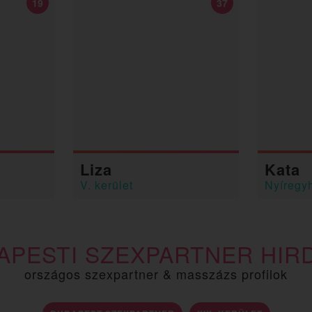
19
37
Liza
Kata
V. kerület
Nyíregy
APESTI SZEXPARTNER HIR
országos szexpartner & masszázs profilok