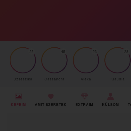
25
45
23
28
Dzseszika
Cassandra
Alexa
Klaudia
KÉPEIM
AMIT SZERETEK
EXTRÁIM
KÜLSŐM
T