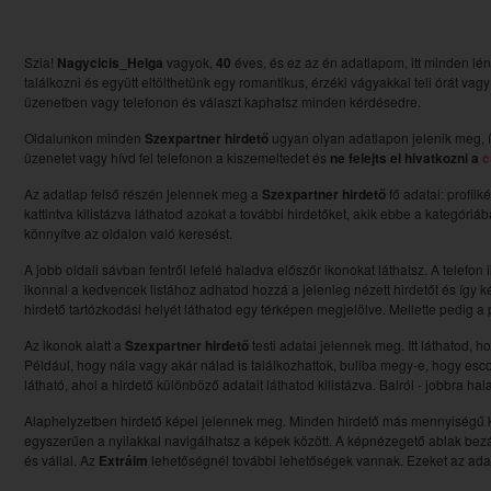
Szia!
Nagycicis_Helga
vagyok,
40
éves, és ez az én adatlapom, itt minden lé
találkozni és együtt eltölthetünk egy romantikus, érzéki vágyakkal teli órát vag
üzenetben vagy telefonon és választ kaphatsz minden kérdésedre.
Oldalunkon minden
Szexpartner hirdető
ugyan olyan adatlapon jelenik meg, í
üzenetet vagy hívd fel telefonon a kiszemeltedet és
ne felejts el hivatkozni a
c
Az adatlap felső részén jelennek meg a
Szexpartner hirdető
fő adatai: profilk
kattintva kilistázva láthatod azokat a további hirdetőket, akik ebbe a kategóri
könnyítve az oldalon való keresést.
A jobb oldali sávban fentről lefelé haladva előszőr ikonokat láthatsz. A telefon 
ikonnal a kedvencek listához adhatod hozzá a jelenleg nézett hirdetőt és így ké
hirdető tartózkodási helyét láthatod egy térképen megjelölve. Mellette pedig a pi
Az ikonok alatt a
Szexpartner hirdető
testi adatai jelennek meg. Itt láthatod, 
Például, hogy nála vagy akár nálad is találkozhattok, buliba megy-e, hogy esc
látható, ahol a hirdető különböző adatait láthatod kilistázva. Balról - jobbra ha
Alaphelyzetben hirdető képei jelennek meg. Minden hirdető más mennyiségű kép
egyszerűen a nyilakkal navigálhatsz a képek között. A képnézegető ablak bezá
és vállal. Az
Extráim
lehetőségnél további lehetőségek vannak. Ezeket az adato