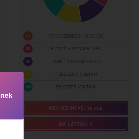
RENDSZERESEN MEGYEK
23
BIZTOS VISSZAMEGYEK
63
LEHET VISSZAMEGYEK
35
TÖBBSZÖR VOLTAM
31
EGYSZER VOLTAM
103
knek
MEGTEKINTVE: 18.436
MA LÁTTÁK: 9