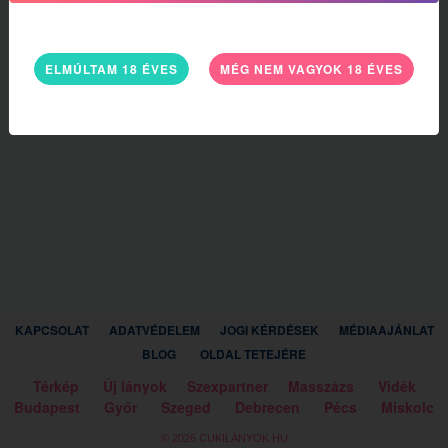
ELMÚLTAM 18 ÉVES
MÉG NEM VAGYOK 18 ÉVES
KAPCSOLAT
ADATVÉDELEM
JOGI KÉRDÉSEK
MÉDIAAJÁNLAT
BLOG
OLDAL TETEJÉRE
Térkép
Új lányok
Szexpartner
Masszázs
Vidék
Budapest
Győr
Szeged
Debrecen
Pécs
Miskolc
© 2026 CUKILÁNYOK.HU