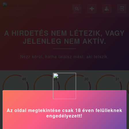
A HIRDETÉS NEM LÉTEZIK, VAGY
JELENLEG NEM AKTÍV.
Nézz körül, hátha találsz mást, aki tetszik.
46
24
30
31
Betty
CherryCoke
Fanni
Gitta
Az oldal megtekintése csak 18 éven felülieknek
engedélyezett!