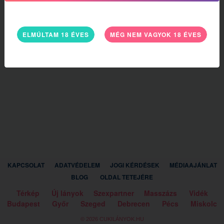
ELMÚLTAM 18 ÉVES
MÉG NEM VAGYOK 18 ÉVES
KAPCSOLAT
ADATVÉDELEM
JOGI KÉRDÉSEK
MÉDIAAJÁNLAT
BLOG
OLDAL TETEJÉRE
Térkép
Új lányok
Szexpartner
Masszázs
Vidék
Budapest
Győr
Szeged
Debrecen
Pécs
Miskolc
© 2026 CUKILÁNYOK.HU