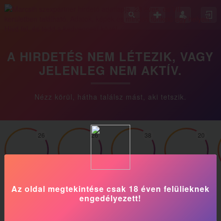
A HIRDETÉS NEM LÉTEZIK, VAGY
JELENLEG NEM AKTÍV.
Nézz körül, hátha találsz mást, aki tetszik.
26
26
38
20
Syra
Emi
Dóri
Laura
Az oldal megtekintése csak 18 éven felülieknek
engedélyezett!