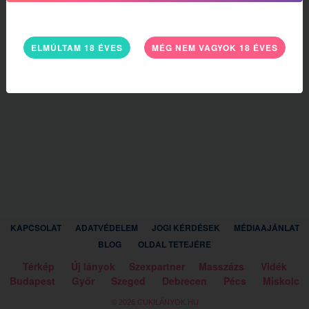
ELMÚLTAM 18 ÉVES
MÉG NEM VAGYOK 18 ÉVES
KAPCSOLAT
ADATVÉDELEM
JOGI KÉRDÉSEK
MÉDIAAJÁNLAT
BLOG
OLDAL TETEJÉRE
Térkép
Új lányok
Szexpartner
Masszázs
Vidék
Budapest
Győr
Szeged
Debrecen
Pécs
Miskolc
© 2026 CUKILÁNYOK.HU