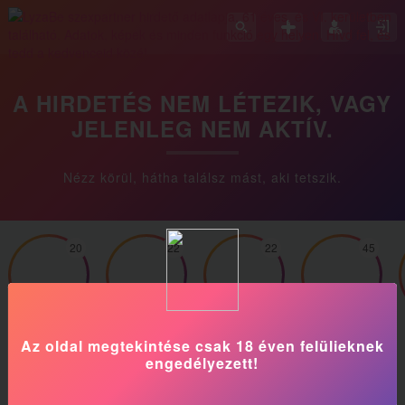
A HIRDETÉS NEM LÉTEZIK, VAGY
JELENLEG NEM AKTÍV.
Nézz körül, hátha találsz mást, aki tetszik.
20
22
22
45
Liliana
Kira
Fanni
Cassandra
Az oldal megtekintése csak 18 éven felülieknek
engedélyezett!