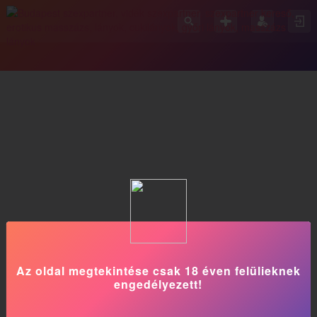
Az oldal megtekintése csak 18 éven felülieknek
engedélyezett!