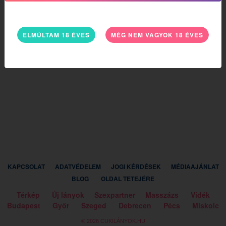
ELMÚLTAM 18 ÉVES
MÉG NEM VAGYOK 18 ÉVES
KAPCSOLAT
ADATVÉDELEM
JOGI KÉRDÉSEK
MÉDIAAJÁNLAT
BLOG
OLDAL TETEJÉRE
Térkép
Új lányok
Szexpartner
Masszázs
Vidék
Budapest
Győr
Szeged
Debrecen
Pécs
Miskolc
© 2026 CUKILÁNYOK.HU