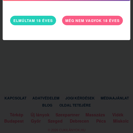
ELMÚLTAM 18 ÉVES
MÉG NEM VAGYOK 18 ÉVES
KAPCSOLAT
ADATVÉDELEM
JOGI KÉRDÉSEK
MÉDIAAJÁNLAT
BLOG
OLDAL TETEJÉRE
Térkép
Új lányok
Szexpartner
Masszázs
Vidék
Budapest
Győr
Szeged
Debrecen
Pécs
Miskolc
© 2026 CUKILÁNYOK.HU