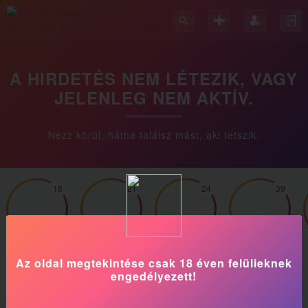
A HIRDETÉS NEM LÉTEZIK, VAGY
JELENLEG NEM AKTÍV.
Nézz körül, hátha találsz mást, aki tetszik.
18
21
24
39
Zeynep
Niki
Monika
Amira
Az oldal megtekintése csak 18 éven felülieknek
engedélyezett!