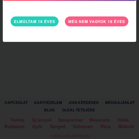
ELMÚLTAM 18 ÉVES
MÉG NEM VAGYOK 18 ÉVES
KAPCSOLAT
ADATVÉDELEM
JOGI KÉRDÉSEK
MÉDIAAJÁNLAT
BLOG
OLDAL TETEJÉRE
Térkép
Új lányok
Szexpartner
Masszázs
Vidék
Budapest
Győr
Szeged
Debrecen
Pécs
Miskolc
© 2026 CUKILÁNYOK.HU