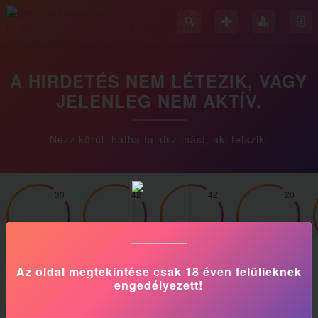
A HIRDETÉS NEM LÉTEZIK, VAGY
JELENLEG NEM AKTÍV.
Nézz körül, hátha találsz mást, aki tetszik.
30
42
42
20
Lizus
Norina
Beus
Katrina
Az oldal megtekintése csak 18 éven felülieknek
engedélyezett!