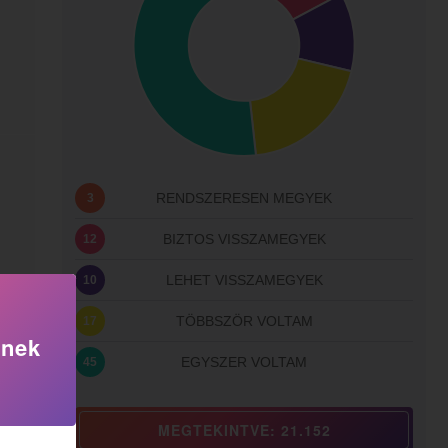
RENDSZERESEN MEGYEK
3
BIZTOS VISSZAMEGYEK
12
LEHET VISSZAMEGYEK
10
TÖBBSZÖR VOLTAM
17
knek
EGYSZER VOLTAM
45
MEGTEKINTVE: 21.152