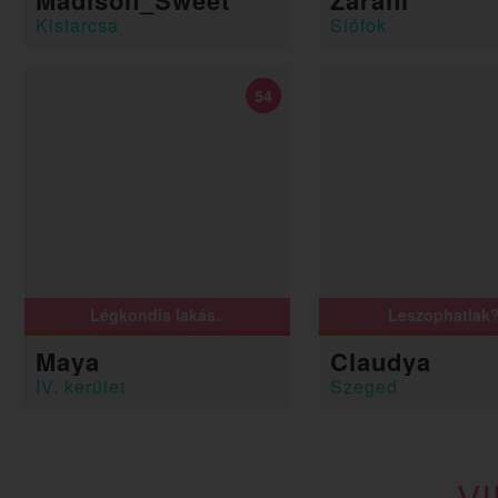
Madison_Sweet
Zarahi
Kistarcsa
Siófok
54
Légkondis lakás..
Leszophatlak?
Maya
Claudya
IV. kerület
Szeged
V