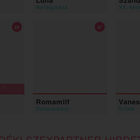
Luna
Szand
Nyíregyháza
XX. kerü
29
47
 :*
Romamilf
Vanes
Dunavarsány
Siófok
IDÉKI SZEXPARTNER HIRDE