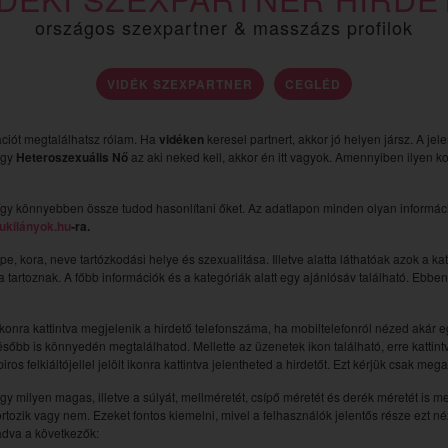
országos szexpartner & masszázs profilok
VIDÉK SZEXPARTNER
CEGLÉD
ációt megtalálhatsz rólam. Ha
vidéken
keresel partnert, akkor jó helyen jársz. A je
 egy
Heteroszexuális Nő
az aki neked kell, akkor én itt vagyok. Amennyiben ilyen k
gy könnyebben össze tudod hasonlítani őket. Az adatlapon minden olyan információ
ukilányok.hu
-ra.
épe, kora, neve tartózkodási helye és szexualitása. Illetve alatta láthatóak azok a k
ába tartoznak. A főbb információk és a kategóriák alatt egy ajánlósáv található. Ebb
ikonra kattintva megjelenik a hirdető telefonszáma, ha mobiltelefonról nézed akár egy k
sőbb is könnyedén megtalálhatod. Mellette az üzenetek ikon található, erre kattintv
ros felkiáltójellel jelölt ikonra kattintva jelentheted a hirdetőt. Ezt kérjük csak me
hogy milyen magas, illetve a súlyát, mellméretét, csípő méretét és derék méretét is m
ortozik vagy nem. Ezeket fontos kiemelni, mivel a felhasználók jelentős része ezt 
ladva a következők: