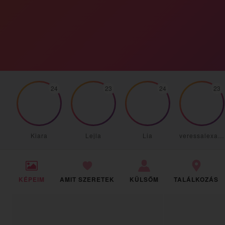
24
23
24
23
Kiara
Lejla
Lia
veressalexandra91
KÉPEIM
AMIT SZERETEK
KÜLSŐM
TALÁLKOZÁS