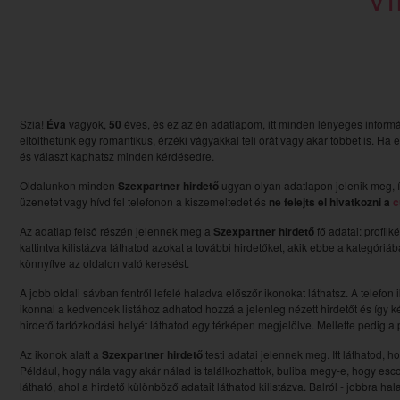
Szia!
Éva
vagyok,
50
éves, és ez az én adatlapom, itt minden lényeges inform
eltölthetünk egy romantikus, érzéki vágyakkal teli órát vagy akár többet is. Ha
és választ kaphatsz minden kérdésedre.
Oldalunkon minden
Szexpartner hirdető
ugyan olyan adatlapon jelenik meg, í
üzenetet vagy hívd fel telefonon a kiszemeltedet és
ne felejts el hivatkozni a
c
Az adatlap felső részén jelennek meg a
Szexpartner hirdető
fő adatai: profilk
kattintva kilistázva láthatod azokat a további hirdetőket, akik ebbe a kategóri
könnyítve az oldalon való keresést.
A jobb oldali sávban fentről lefelé haladva előszőr ikonokat láthatsz. A telefon 
ikonnal a kedvencek listához adhatod hozzá a jelenleg nézett hirdetőt és így ké
hirdető tartózkodási helyét láthatod egy térképen megjelölve. Mellette pedig a pi
Az ikonok alatt a
Szexpartner hirdető
testi adatai jelennek meg. Itt láthatod, 
Például, hogy nála vagy akár nálad is találkozhattok, buliba megy-e, hogy esc
látható, ahol a hirdető különböző adatait láthatod kilistázva. Balról - jobbra ha