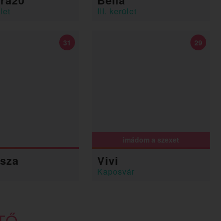
ra20
Bella
let
III. kerület
31
29
imádom a szexet
sza
Vivi
Kaposvár
TŐ