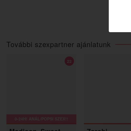
További szexpartner ajánlatunk
22
0-24H! ANÁL/POPSI SZEX!!