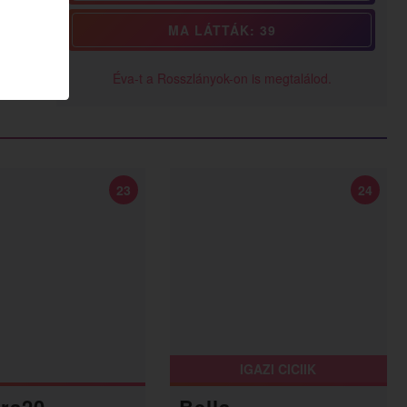
MA LÁTTÁK: 39
Éva-t a Rosszlányok-on is megtalálod.
23
24
IGAZI CICIIK