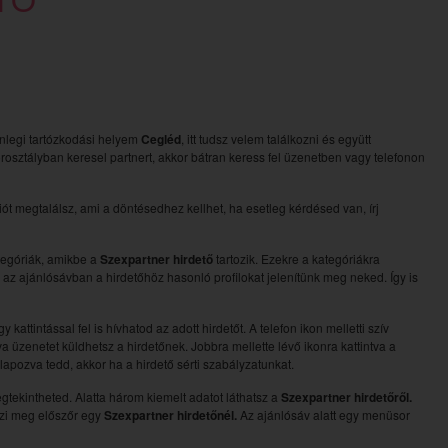
lenlegi tartózkodási helyem
Cegléd
, itt tudsz velem találkozni és együtt
orosztályban keresel partnert, akkor bátran keress fel üzenetben vagy telefonon
t megtalálsz, ami a döntésedhez kellhet, ha esetleg kérdésed van, írj
ategóriák, amikbe a
Szexpartner hirdető
tartozik. Ezekre a kategóriákra
en az ajánlósávban a hirdetőhöz hasonló profilokat jelenítünk meg neked. Így is
attintással fel is hívhatod az adott hirdetőt. A telefon ikon melletti szív
a üzenetet küldhetsz a hirdetőnek. Jobbra mellette lévő ikonra kattintva a
galapozva tedd, akkor ha a hirdető sérti szabályzatunkat.
egtekintheted. Alatta három kiemelt adatot láthatsz a
Szexpartner hirdetőről.
nézi meg előszőr egy
Szexpartner hirdetőnél.
Az ajánlósáv alatt egy menüsor