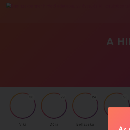
A H
30
29
24
25
Viki
Dóra
Bellacska
Nancy
Az 