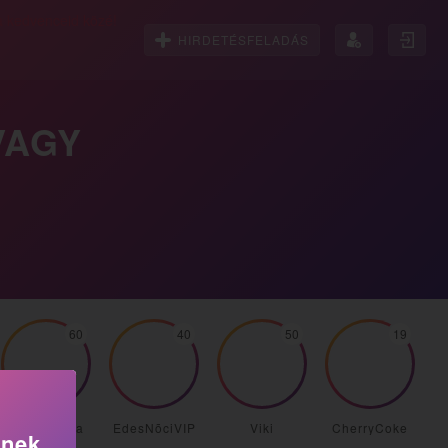
HIRDETÉSFELADÁS
VAGY
60
40
50
19
Kata_Mama
EdesNõciVIP
Viki
CherryCoke
knek