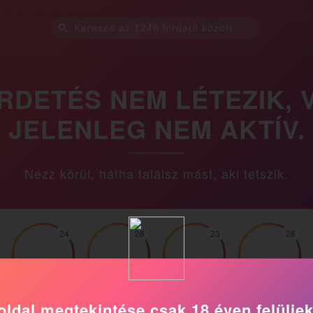
IRDETÉS NEM LÉTEZIK, 
JELENLEG NEM AKTÍV.
Nézz körül, hátha találsz mást, aki tetszik.
24
28
23
28
Alexandra
Mona
Dana
Rékuci
oldal megtekintése csak 18 éven felülie