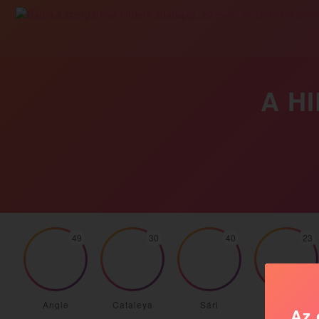
A H
49
30
40
23
Angie
Cataleya
Sári
Maya
Az 