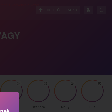
HIRDETÉSFELADÁS
VAGY
34
36
24
50
Alexa37
Szandra
Molly
Lilla
knek