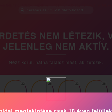
IRDETÉS NEM LÉTEZIK, 
JELENLEG NEM AKTÍV.
Nézz körül, hátha találsz mást, aki tetszik.
32
26
33
36
Merci
Natali
Jazmin
Tinuci
oldal megtekintése csak 18 éven felülie