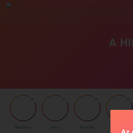
A H
28
37
25
22
Medison
Ella
Ninetta
Georgina
Az 