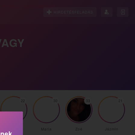
HIRDETÉSFELADÁS
VAGY
22
30
33
21
Virág
Maria
Zoé
Jázmin
knek