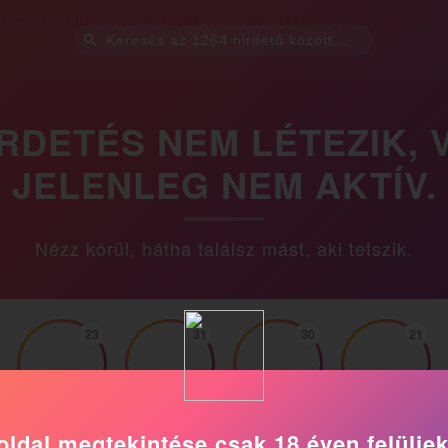
IRDETÉS NEM LÉTEZIK, 
JELENLEG NEM AKTÍV.
Nézz körül, hátha találsz mást, aki tetszik.
23
31
30
21
Abigél
Timi
Almácska
Jázmin
oldal megtekintése csak 18 éven felülie