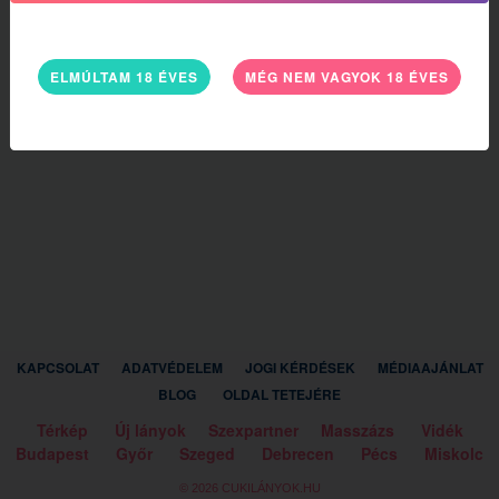
ELMÚLTAM 18 ÉVES
MÉG NEM VAGYOK 18 ÉVES
KAPCSOLAT
ADATVÉDELEM
JOGI KÉRDÉSEK
MÉDIAAJÁNLAT
BLOG
OLDAL TETEJÉRE
Térkép
Új lányok
Szexpartner
Masszázs
Vidék
Budapest
Győr
Szeged
Debrecen
Pécs
Miskolc
© 2026 CUKILÁNYOK.HU