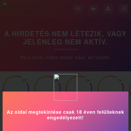
A HIRDETÉS NEM LÉTEZIK, VAGY
JELENLEG NEM AKTÍV.
Nézz körül, hátha találsz mást, aki tetszik.
23
28
24
19
Dana
Ginavip
Alexandra
CherryCoke
Az oldal megtekintése csak 18 éven felülieknek
engedélyezett!