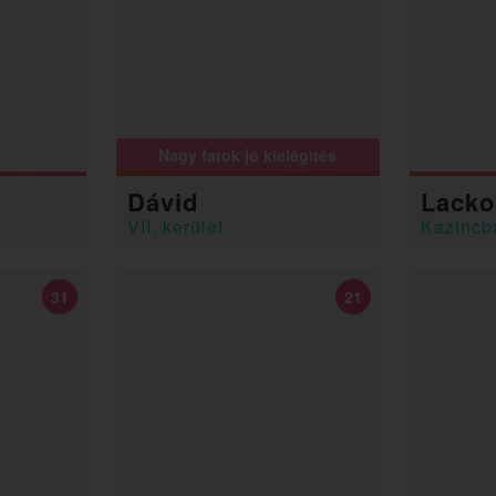
Nagy farok jó kielégítés
3
Dávid
Lacko
VII. kerület
Kazincb
31
21