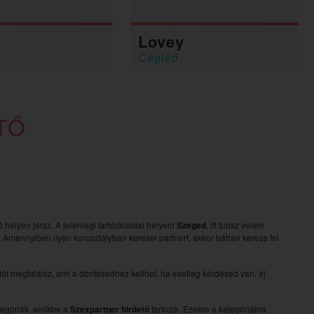
Lovey
t
Cegléd
TŐ
jó helyen jársz. A jelenlegi tartózkodási helyem
Szeged
, itt tudsz velem
k. Amennyiben ilyen korosztályban keresel partnert, akkor bátran keress fel
t megtalálsz, ami a döntésedhez kellhet, ha esetleg kérdésed van, írj
ategóriák, amikbe a
Szexpartner hirdető
tartozik. Ezekre a kategóriákra