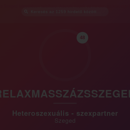
48
RELAXMASSZÁZSSZEGE
Heteroszexuális - szexpartner
Szeged