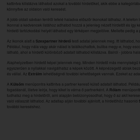
kattintva kilistázva láthatod azokat a további hirdetőket, akik ebbe a kategóri
könnyítve az oldalon való keresést.
A jobb oldali sávban fentről lefelé haladva előszőr ikonokat láthatsz. A telefon 
ikonnal a kedvencek listához adhatod hozzá a jelenleg nézett hirdetőt és így ké
hirdető tartózkodási helyét láthatod egy térképen megjelölve. Mellette pedig a pi
Az ikonok alatt a
Szexpartner hirdető
testi adatai jelennek meg. Itt láthatod, 
Például, hogy nála vagy akár nálad is találkozhattok, buliba megy-e, hogy esc
látható, ahol a hirdető különböző adatait láthatod kilistázva. Balról - jobbra ha
Alaphelyzetben hirdető képei jelennek meg. Minden hirdető más mennyiségű kép
egyszerűen a nyilakkal navigálhatsz a képek között. A képnézegető ablak bezá
és vállal. Az
Extráim
lehetőségnél további lehetőségek vannak. Ezeket az adato
A
Külsőm
menüpontra kattintva a partner kereső külső adatait láthatod. Például:
fogadásnál, illetve leírja, hogy kiket is várna ő partnerként. A
Rólam
menüpontba
tudhatsz meg a hirdetőről, ami alapján bebizonyosodhat, hogy ő az akit kerese
való válaszát láthatod. Az adatlap alján további ajánlott, a hirdetőhöz hasonló
további kereséshez.