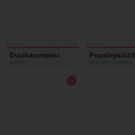
Ducikanospasi
Popsinyaló2
Ibrány
Győr Marcalváros
31