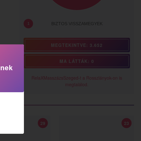
BIZTOS VISSZAMEGYEK
1
MEGTEKINTVE: 3.652
MA LÁTTÁK: 0
knek
RelaXMasszázsSzeged-t a Rosszlányok-on is
megtalálod.
29
23