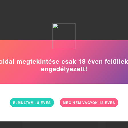
oldal megtekintése csak 18 éven felülie
engedélyezett!
ELMÚLTAM 18 ÉVES
MÉG NEM VAGYOK 18 ÉVES
46
27