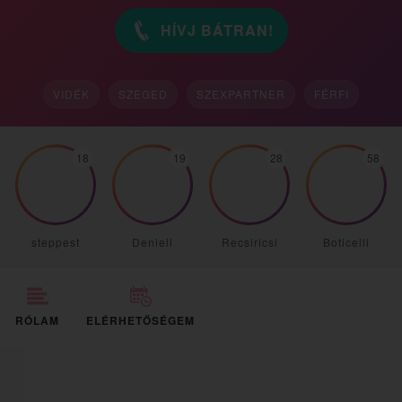
HÍVJ BÁTRAN!
VIDÉK
SZEGED
SZEXPARTNER
FÉRFI
18
19
28
58
steppest
Deniell
Recsiricsi
Boticelli
RÓLAM
ELÉRHETŐSÉGEM