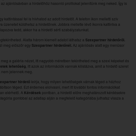
en az ajánlósávban a hirdetőhöz hasonló profilokat jelenítünk meg neked. Így is
attintással fel is hívhatod az adott hirdetőt. A telefon ikon melletti szív
a üzenetet küldhetsz a hirdetőnek. Jobbra mellette lévő ikonra kattintva a
galapozva tedd, akkor ha a hirdető sérti szabályzatunkat.
egtekintheted. Alatta három kiemelt adatot láthatsz a
Szexpartner hirdetőről.
nézi meg előszőr egy
Szexpartner hirdetőnél.
Az ajánlósáv alatt egy menüsor
 meg a galéria nézet, itt nagyobb méretben tekintheted meg a szexi képeket és
retek lehetőség
, itt azok az információk vannak kilistázva, amit a hirdető szeret
ok nem jelennek meg.
expartner hirdető
leírja, hogy milyen lehetőségek várnak téged a házhoz
ítson téged. Ezt érdemes elolvasni, mert itt további fontos információkat
an elérhető. A
Kérdések
pontban, a hirdető előre meghatározott kérdésekre
tegória gombbal az adatlap alján a megfelelő kategóriába juthatsz vissza a