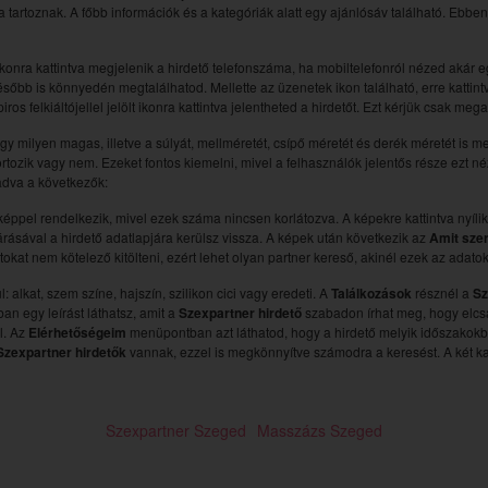
ába tartoznak. A főbb információk és a kategóriák alatt egy ajánlósáv található. Ebb
ikonra kattintva megjelenik a hirdető telefonszáma, ha mobiltelefonról nézed akár egy k
sőbb is könnyedén megtalálhatod. Mellette az üzenetek ikon található, erre kattintv
ros felkiáltójellel jelölt ikonra kattintva jelentheted a hirdetőt. Ezt kérjük csak me
hogy milyen magas, illetve a súlyát, mellméretét, csípő méretét és derék méretét is m
ortozik vagy nem. Ezeket fontos kiemelni, mivel a felhasználók jelentős része ezt 
ladva a következők:
pel rendelkezik, mivel ezek száma nincsen korlátozva. A képekre kattintva nyílik
rásával a hirdető adatlapjára kerülsz vissza. A képek után következik az
Amit sze
kat nem kötelező kitölteni, ezért lehet olyan partner kereső, akinél ezek az adat
 alkat, szem színe, hajszín, szilikon cici vagy eredeti. A
Találkozások
résznél a
Sz
n egy leírást láthatsz, amit a
Szexpartner hirdető
szabadon írhat meg, hogy elcsáb
l. Az
Elérhetőségeim
menüpontban azt láthatod, hogy a hirdető melyik időszakokb
Szexpartner hirdetők
vannak, ezzel is megkönnyítve számodra a keresést. A két ka
Szexpartner Szeged
Masszázs Szeged