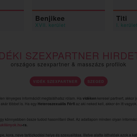
Benjikee
Titi
XVII. kerület
I. kerüle
IDÉKI SZEXPARTNER HIRDE
országos szexpartner & masszázs profilok
VIDÉK SZEXPARTNER
SZEGED
nden lényeges információt megtalálhatsz rólam. Ha
vidéken
keresel partnert, akkor 
y akár többet is. Ha egy
Heteroszexuális Férfi
az aki neked kell, akkor én itt vagyo
gy könnyebben össze tudod hasonlítani őket. Az adatlapon minden olyan információ
ukilányok.hu
-ra.
épe, kora, neve tartózkodási helye és szexualitása. Illetve alatta láthatóak azok a k