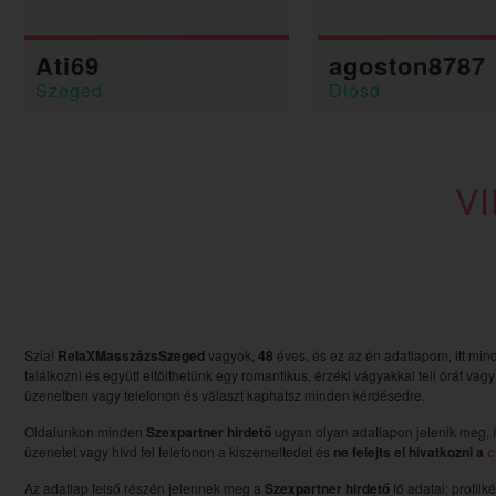
Ati69
agoston8787
Szeged
Diósd
V
Szia!
RelaXMasszázsSzeged
vagyok,
48
éves, és ez az én adatlapom, itt mi
találkozni és együtt eltölthetünk egy romantikus, érzéki vágyakkal teli órát vag
üzenetben vagy telefonon és választ kaphatsz minden kérdésedre.
Oldalunkon minden
Szexpartner hirdető
ugyan olyan adatlapon jelenik meg, í
üzenetet vagy hívd fel telefonon a kiszemeltedet és
ne felejts el hivatkozni a
c
Az adatlap felső részén jelennek meg a
Szexpartner hirdető
fő adatai: profilk