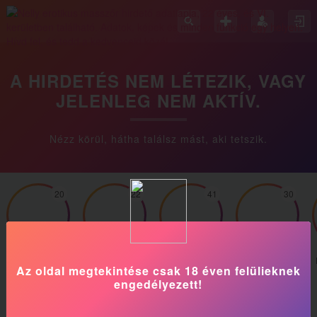
A HIRDETÉS NEM LÉTEZIK, VAGY
JELENLEG NEM AKTÍV.
Nézz körül, hátha találsz mást, aki tetszik.
20
22
41
30
Lilla_13
szvetlanna
BeatrixAranykéz
Ivett
Az oldal megtekintése csak 18 éven felülieknek
engedélyezett!