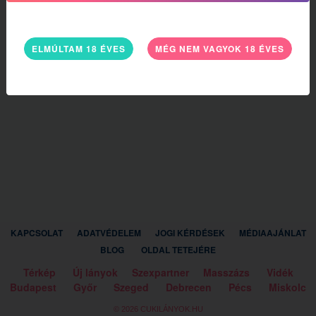
ELMÚLTAM 18 ÉVES
MÉG NEM VAGYOK 18 ÉVES
KAPCSOLAT
ADATVÉDELEM
JOGI KÉRDÉSEK
MÉDIAAJÁNLAT
BLOG
OLDAL TETEJÉRE
Térkép
Új lányok
Szexpartner
Masszázs
Vidék
Budapest
Győr
Szeged
Debrecen
Pécs
Miskolc
© 2026 CUKILÁNYOK.HU