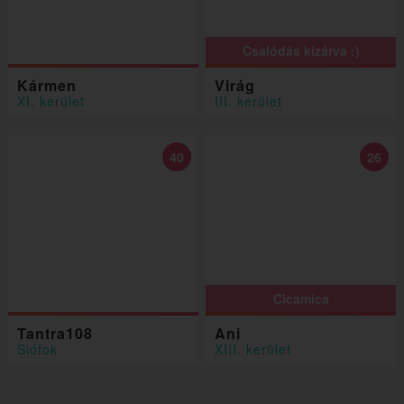
Csalódás kizárva :)
Kármen
Virág
XI. kerület
III. kerület
40
26
Cicamica
Tantra108
Ani
Siófok
XIII. kerület