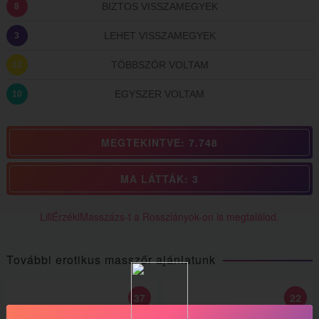
BIZTOS VISSZAMEGYEK
8
LEHET VISSZAMEGYEK
3
TÖBBSZÖR VOLTAM
12
EGYSZER VOLTAM
10
MEGTEKINTVE: 7.748
MA LÁTTÁK: 3
LiliÉrzékiMasszázs-t a Rosszlányok-on is megtalálod.
További erotikus masszőr ajánlatunk
37
22