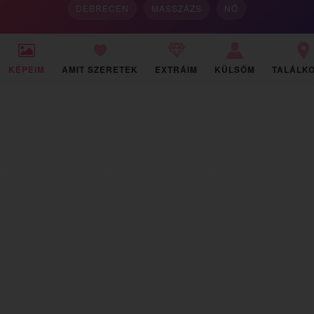
DEBRECEN
MASSZÁZS
NŐ
KÉPEIM
AMIT SZERETEK
EXTRÁIM
KÜLSŐM
TALÁLK