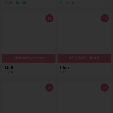
XVIII. kerület
III. kerület
33
40
Cicis kényeztetés
..AZ IGAZI LINGAM..
Meli
Liaa
Győr
Vác
45
35