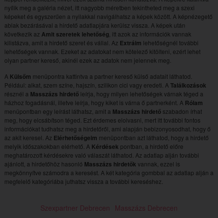
nyílik meg a galéria nézet, itt nagyobb méretben tekintheted meg a szexi
képeket és egyszerűen a nyilakkal navigálhatsz a képek között. A képnézegető
ablak bezárásával a hirdető adatlapjára kerülsz vissza. A képek után
következik az
Amit szeretek lehetőség
, itt azok az információk vannak
kilistázva, amit a hirdető szeret és vállal. Az
Extráim
lehetőségnél további
lehetőségek vannak. Ezeket az adatokat nem kötelező kitölteni, ezért lehet
olyan partner kereső, akinél ezek az adatok nem jelennek meg.
A
Külsőm
menüpontra kattintva a partner kereső külső adatait láthatod.
Például: alkat, szem színe, hajszín, szilikon cici vagy eredeti. A
Találkozások
résznél a
Masszázs hirdető
leírja, hogy milyen lehetőségek várnak téged a
házhoz fogadásnál, illetve leírja, hogy kiket is várna ő partnerként. A
Rólam
menüpontban egy leírást láthatsz, amit a
Masszázs hirdető
szabadon írhat
meg, hogy elcsábítson téged. Ezt érdemes elolvasni, mert itt további fontos
információkat tudhatsz meg a hirdetőről, ami alapján bebizonyosodhat, hogy ő
az akit keresel. Az
Elérhetőségeim
menüpontban azt láthatod, hogy a hirdető
melyik időszakokban elérhető. A
Kérdések
pontban, a hirdető előre
meghatározott kérdésekre való válaszát láthatod. Az adatlap alján további
ajánlott, a hirdetőhöz hasonló
Masszázs hirdetők
vannak, ezzel is
megkönnyítve számodra a keresést. A két kategória gombbal az adatlap alján a
megfelelő kategóriába juthatsz vissza a további kereséshez.
Szexpartner Debrecen
Masszázs Debrecen