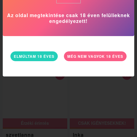
Az oldal megtekintése csak 18 éven felülieknek
engedélyezett!
hétvégén is várlak
Anya-lánya ROXIval
Eszti
Bella2
III. kerület
II. kerület
ELMÚLTAM 18 ÉVES
MÉG NEM VAGYOK 18 ÉVES
22
35
Érzéki érintés
CSAK IGÉNYESEKNEK!
szvetlanna
Inka