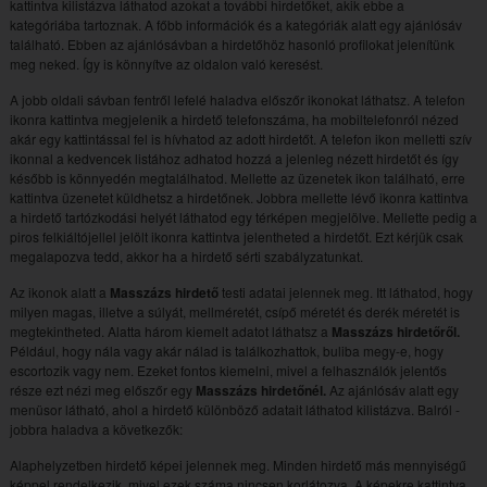
kattintva kilistázva láthatod azokat a további hirdetőket, akik ebbe a
kategóriába tartoznak. A főbb információk és a kategóriák alatt egy ajánlósáv
található. Ebben az ajánlósávban a hirdetőhöz hasonló profilokat jelenítünk
meg neked. Így is könnyítve az oldalon való keresést.
A jobb oldali sávban fentről lefelé haladva előszőr ikonokat láthatsz. A telefon
ikonra kattintva megjelenik a hirdető telefonszáma, ha mobiltelefonról nézed
akár egy kattintással fel is hívhatod az adott hirdetőt. A telefon ikon melletti szív
ikonnal a kedvencek listához adhatod hozzá a jelenleg nézett hirdetőt és így
később is könnyedén megtalálhatod. Mellette az üzenetek ikon található, erre
kattintva üzenetet küldhetsz a hirdetőnek. Jobbra mellette lévő ikonra kattintva
a hirdető tartózkodási helyét láthatod egy térképen megjelölve. Mellette pedig a
piros felkiáltójellel jelölt ikonra kattintva jelentheted a hirdetőt. Ezt kérjük csak
megalapozva tedd, akkor ha a hirdető sérti szabályzatunkat.
Az ikonok alatt a
Masszázs hirdető
testi adatai jelennek meg. Itt láthatod, hogy
milyen magas, illetve a súlyát, mellméretét, csípő méretét és derék méretét is
megtekintheted. Alatta három kiemelt adatot láthatsz a
Masszázs hirdetőről.
Például, hogy nála vagy akár nálad is találkozhattok, buliba megy-e, hogy
escortozik vagy nem. Ezeket fontos kiemelni, mivel a felhasználók jelentős
része ezt nézi meg előszőr egy
Masszázs hirdetőnél.
Az ajánlósáv alatt egy
menüsor látható, ahol a hirdető különböző adatait láthatod kilistázva. Balról -
jobbra haladva a következők:
Alaphelyzetben hirdető képei jelennek meg. Minden hirdető más mennyiségű
képpel rendelkezik, mivel ezek száma nincsen korlátozva. A képekre kattintva