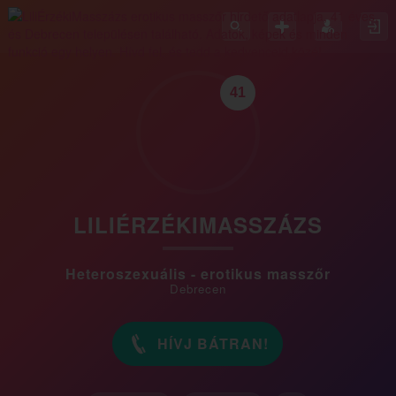
41
LILIÉRZÉKIMASSZÁZS
Heteroszexuális - erotikus masszőr
Debrecen
HÍVJ BÁTRAN!