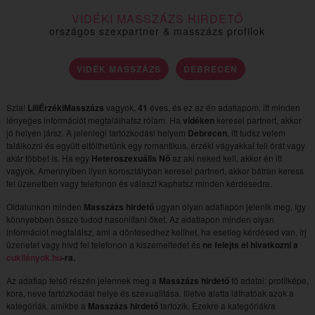
VIDÉKI MASSZÁZS HIRDETŐ
országos szexpartner & masszázs profilok
VIDÉK MASSZÁZS
DEBRECEN
Szia!
LiliÉrzékiMasszázs
vagyok,
41
éves, és ez az én adatlapom, itt minden
lényeges információt megtalálhatsz rólam. Ha
vidéken
keresel partnert, akkor
jó helyen jársz. A jelenlegi tartózkodási helyem
Debrecen
, itt tudsz velem
találkozni és együtt eltölthetünk egy romantikus, érzéki vágyakkal teli órát vagy
akár többet is. Ha egy
Heteroszexuális Nő
az aki neked kell, akkor én itt
vagyok. Amennyiben ilyen korosztályban keresel partnert, akkor bátran keress
fel üzenetben vagy telefonon és választ kaphatsz minden kérdésedre.
Oldalunkon minden
Masszázs hirdető
ugyan olyan adatlapon jelenik meg, így
könnyebben össze tudod hasonlítani őket. Az adatlapon minden olyan
információt megtalálsz, ami a döntésedhez kellhet, ha esetleg kérdésed van, írj
üzenetet vagy hívd fel telefonon a kiszemeltedet és
ne felejts el hivatkozni a
cukilányok.hu
-ra.
Az adatlap felső részén jelennek meg a
Masszázs hirdető
fő adatai: profilképe,
kora, neve tartózkodási helye és szexualitása. Illetve alatta láthatóak azok a
kategóriák, amikbe a
Masszázs hirdető
tartozik. Ezekre a kategóriákra