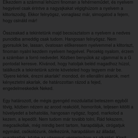
Elkezdem a számmal lehúzni finoman a fehérneműdet, és nyelvem
hegyével csak érintve a nagyajkakat végighúzom a nyelvem a
klitoriszodig. Ekkor felnyögsz, vonaglasz már, simogatod a fejem,
hogy csináld már!
Összeakad a tekintetünk majd becsúsztatom a nyelvem a nedves
puncidba ameddig csak tudom. Hangosan felnyögsz. Nem
gyorsulok be, lassan, óvatosan előkeresem nyelvemmel a klitoriszt,
finoman nyalni kezdem nyelvem hegyével. Percekig nyalom, érzem
a számban a forró nedvedet. Közben benyúlok az ujjammal is a G
pontodat keresve. Kívánod, hogy hatoljak beléd magadhoz húzol,
találkozik a tekintetünk szinte követeled hogy tegyem már be.
'Gyere kérlek, érezni akarlak!' mondod, én ellenállni akarok, mert
kényeztetni akarlak, de határozottan rázod a fejed,
engedelmeskedek Neked.
Egy határozott, de mégis gyengéd mozdulattal beteszem egyből
tövig, közben nézem az arcod reakcióit, homorítok, teljesen kitölti a
hüvelyedet a behatolás, hangosan nyögsz, fogod, markolod a
kezem, a lepedőt. Nem tudom már tovább tolni, Rád fekszem,
megcsókollak, még mindig bent tartom, harapdáljuk, cirógatjuk
egymást, csókolózunk, ölelkezünk, harapdálom az álladat,
puszilgatlak, közbe az ujjammal végigsimítom az ajkaidat. Kicsit