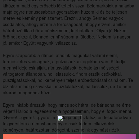
kihúzom majd egy erősebb lökettel vissza. Belemarkolok a hajadba,
majd egyre ritmusosabban gyorsabban húzom ki és be teljesen
merev és kemény péniszemet. Érezni, ahogy Benned vagyok
csodálatos, ahogy érzem a forróságodat, ahogy érzem, amikor
hátrahúzódik a bőr a péniszemen, leírhatatlan. 'Olyan jó Neked
örömet okozni, Benned lenni' súgom a füledbe. 'Nekem is nagyon
jó, amikor Együtt vagyunk' válaszolsz.
Egyre szaporább a ritmus, átadjuk magunkat valami elemi,
természetes vadságnak, a pulzusunk az egekben van. Ki tudja,
mennyi ideje csináljuk, ritmusváltások, behatolás mélységét
váltogatom állandóan, hol lelassulok, finom érzéki csókokkal,
puszilgatásokkal, hol keményen teljes erőbedobással csinálom. Te
biztatsz mindig szavakkal, mozdulatokkal, ha lassulok, de Te nem
akarod, magadhoz húzol.
Egyre inkább érezzük, hogy nincs sok hátra, de bár soha ne érne
véget! Hallod a légzésemen a nyögéseimen, hogy el fogok menni.
'Gyere!…gyere!…gyere!' mondogatod, bíztatsz, én felbátorodván
felgyorsítom a ritmust amennyire csak tudom, elkezdelek
keményen, határozottan döngetni, szemeink egymást nézik.
'Mindjárt…mindjárt, Beléd akarok élvezni' mondom Neked, közben