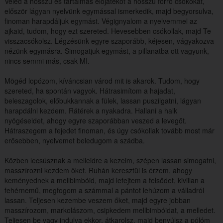
Veled a hosszú és tartalmas előjátékot a hosszú forró csókokat,
először lágyan nyelvünk egymással ismerkedik, majd begyorsulva,
finoman harapdáljuk egymást. Végignyalom a nyelvemmel az
ajkaid, tudom, hogy ezt szereted. Hevesebben csókollak, majd Te
visszacsókolsz. Légzésünk egyre szaporább, kéjesen, vágyakozva
nézünk egymásra. Simogatjuk egymást, a pillanatba ott vagyunk,
nincs semmi más, csak MI.
Mögéd lopózom, kíváncsian várod mit is akarok. Tudom, hogy
szereted, ha spontán vagyok. Hátrasimítom a hajadat,
beleszagolok, előbukkannak a fülek, lassan puszilgatni, lágyan
harapdálni kezdem. Rátérek a nyakadra. Hallani a halk
nyögéseidet, ahogy egyre szaporábban veszed a levegőt.
Hátraszegem a fejedet finoman, és úgy csókollak tovább most már
erősebben, nyelvemet beledugom a szádba.
Közben lecsúsznak a melleidre a kezeim, szépen lassan simogatni,
masszírozni kezdem őket. Ruhán keresztül is érzem, ahogy
keményednek a mellbimbóid, majd lefejtem a felsődet, kivillan a
fehérnemű, megfogom a számmal a pántot lehúzom a válladról
lassan. Teljesen kezembe veszem őket, majd egyre jobban
masszírozom, markolászom, csipkedem mellbimbóidat, a melledet.
Teljesen be vagy indulva ekkor, átkarolsz, majd benyúlsz a pólóm