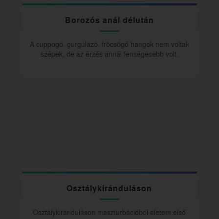
Borozós anál délután
A cuppogó, gurgulázó, fröcsögő hangok nem voltak
szépek, de az érzés annál fenségesebb volt.
Osztálykiránduláson
Osztálykiránduláson maszturbációból életem első