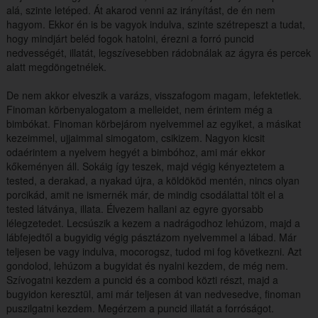
alá, szinte letéped. Át akarod venni az irányítást, de én nem
hagyom. Ekkor én is be vagyok indulva, szinte szétrepeszt a tudat,
hogy mindjárt beléd fogok hatolni, érezni a forró puncid
nedvességét, illatát, legszívesebben rádobnálak az ágyra és percek
alatt megdöngetnélek.
De nem akkor elveszik a varázs, visszafogom magam, lefektetlek.
Finoman körbenyalogatom a melleidet, nem érintem még a
bimbókat. Finoman körbejárom nyelvemmel az egyiket, a másikat
kezeimmel, ujjaimmal simogatom, csikizem. Nagyon kicsit
odaérintem a nyelvem hegyét a bimbóhoz, ami már ekkor
kőkeményen áll. Sokáig így teszek, majd végig kényeztetem a
tested, a derakad, a nyakad újra, a köldököd mentén, nincs olyan
porcikád, amit ne ismernék már, de mindig csodálattal tölt el a
tested látványa, illata. Élvezem hallani az egyre gyorsabb
lélegzetedet. Lecsúszik a kezem a nadrágodhoz lehúzom, majd a
lábfejedtől a bugyidig végig pásztázom nyelvemmel a lábad. Már
teljesen be vagy indulva, mocorogsz, tudod mi fog következni. Azt
gondolod, lehúzom a bugyidat és nyalni kezdem, de még nem.
Szívogatni kezdem a puncid és a combod közti részt, majd a
bugyidon keresztül, ami már teljesen át van nedvesedve, finoman
puszilgatni kezdem. Megérzem a puncid illatát a forróságot.