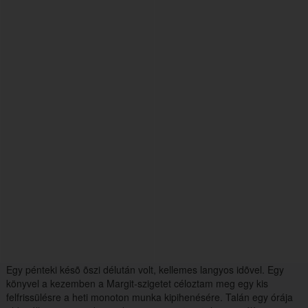
Egy pénteki késõ õszi délután volt, kellemes langyos idõvel. Egy
könyvel a kezemben a Margit-szigetet céloztam meg egy kis
felfrissülésre a heti monoton munka kipihenésére. Talán egy órája