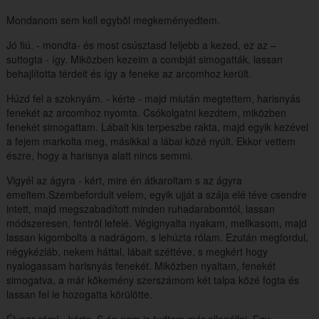
Mondanom sem kell egybõl megkeményedtem.
Jó fiú. - mondta- és most csúsztasd feljebb a kezed, ez az –
suttogta - így. Miközben kezeim a combját simogatták, lassan
behajlította térdeit és így a feneke az arcomhoz került.
Húzd fel a szoknyám. - kérte - majd miután megtettem, harisnyás
fenekét az arcomhoz nyomta. Csókolgatni kezdtem, miközben
fenekét simogattam. Lábait kis terpeszbe rakta, majd egyik kezével
a fejem markolta meg, másikkal a lábai közé nyúlt. Ekkor vettem
észre, hogy a harisnya alatt nincs semmi.
Vigyél az ágyra - kért, mire én átkaroltam s az ágyra
emeltem.Szembefordult velem, egyik ujját a szája elé téve csendre
intett, majd megszabadított minden ruhadarabomtól, lassan
módszeresen, fentrõl lefelé. Végignyalta nyakam, mellkasom, majd
lassan kigombolta a nadrágom, s lehúzta rólam. Ezután megfordul,
négykézláb, nekem háttal, lábait széttéve, s megkért hogy
nyalogassam harisnyás fenekét. Miközben nyaltam, fenekét
simogatva, a már kõkemény szerszámom két talpa közé fogta és
lassan fel le hozogatta körülötte.