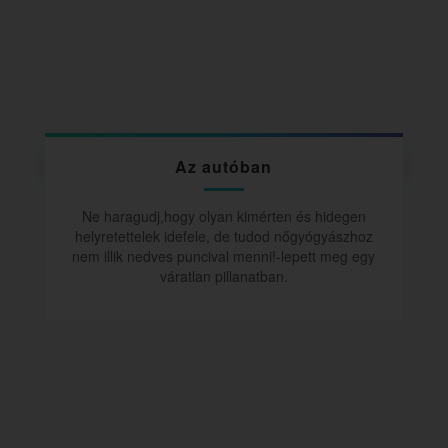
Az autóban
Ne haragudj,hogy olyan kimérten és hidegen
helyretettelek idefele, de tudod nőgyógyászhoz
nem illik nedves puncival menni!-lepett meg egy
váratlan pillanatban.