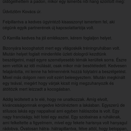
üldögélhettem a padon, mikor egy ismerõs nõi hang szólított meg:
Üdvözlöm Kovács úr.
Felpillantva a kedves ügyintézõ kisasszonyt ismertem fel, aki
cégünk egyik partnerének új kapcsolattartója volt.
Ó Kamilla kedves ha jól emlékszem, kérem foglaljon helyet.
Bizonyára kocoghatott mert egy világoskék tréningruhában volt.
Miután helyet foglalt mindenféle üzleti dologról kezdtünk
beszélgetni, majd egyre személyesebb témák kerültek sorra. Észre
sem vettük az idõ múlását, csak mikor már besötétedett. Kedvesen
felajánlotta, mi lenne ha felmennénk hozzá folytatni a beszélgetést.
Mivel más dolgom nem volt ezért beleegyeztem. Miután megkínált
egy teával, megért hogy várjak kicsit míg megzuhanyozik és
átöltözik mert leizzadt a kocogásban.
Addig leültetett a tv elé, hogy ne unatkozzak. Amíg elvolt,
kíváncsiságomnak engedve körülnéztem a lakásban. Egyszerû de
stílusos lakás egy nappalival ami egyben hálószoba is volt. Egy
nagy franciaágy, két fotel egy asztal. Egy szobainas a ruháknak,
ami felkeltette a figyelmem, mivel egy fekete harisnya volt hanyagul
rádobva. Óvatosan hátra- hátrapillantva, félve attól, hogy betoppan,