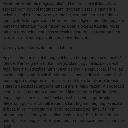
kezembe vettem és megszagoltam. Hmmm...isteni illata volt. A
szerszámom egybõl megmoccant, gyorsan vissza is ejtettem a
helyére, majd leültem az egyik fotelbe, szemmel tartva az illatos
harisnyát. Aztán gyorsan a tv-re tereltem a figyelmem. Még egy két
percet várakoztam mikor frissen és üdén elõkerült Kamilla. Mivel
háttal a fürdõnek ültem, elõször csak a tusfürdõ illata csapta meg
az orrom, ami megegyezett a harisnya illatával.
Nem gyõztem keresztbetenni a lábaim.
Egy kis süteményestálat magával hozva behuppant a szembelévõ
fotelbe. Percekig nem tudtam megszólalni. Egy miniszoknya volt
rajta, fekete üvegszálas harisnyával és egy kis papuccsal. Mivel az
asztal teteje üvegbõl volt láthattam az izmos vádliját és combját. A
teától egyre melegebb lett, és az is a hõt fokozta mikor elõrehajolt
sütiért a dekoltázsa engedte láttatni mellei felsõ részét. A sok teától
végül ki kellet mennem a toalettre. Mikor kiléptem Kamilla hívott ,
hogy segítsek neki valami fényképeket leszedni a gardróbja
tetejérõl. Egy kis létrán állt éppen, s kért fogjam meg míg leveszi a
dobozt. Mikor megfogtam a létrát megcsapott az illata, és nem
bírtam megállni, hogy ne simítsam végig a vádliját. Már vártam a
pofont, mikor megszólalt, fogjam meg a másik kezemmel is a másik
lábát.