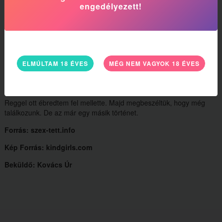
engedélyezett!
simogatva lassan de biztosan egyre beljebb húzta a lábfejem.
Fantasztikus érzés volt, újra ágaskodni kezdtem. Aztán
megéreztem ahogy remegni kezd és egyre hangosabbakat
sikkantott. A lábammal éreztem lüktetõ punciját, és nem bírtam én
sem tovább. Anélkül, hogy hozzáértem vagy õ hozzáért volna
hatalmasat élveztem vele együtt.
ELMÚLTAM 18 ÉVES
MÉG NEM VAGYOK 18 ÉVES
Percek múlva mozdultunk csak meg, majd egymás mellé feküdtünk
csendben.
Reggel ott ébredtem fel mellette. Majd megbeszéltük, hogy még
találkozunk. De az már egy másik történet.
Forrás: szex-tett.info
Kép Forrás: kindgirls.com
Beküldő: Kovács Úr