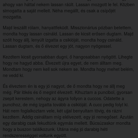
ahogy van háttal nekem lassan ráült. Lassan mozgott le fel. Közben
simogatta a saját melleit. Néha megállt, és csak a csípőjét
mozgatta.
Majd leszállt rólam, hanyattfeküdt. Misszionárius pózban betettem,
mondta hogy lassan csináld. Lassan de kicsit erősen dugtam. Majd
szólt hogy állj, lenyúlt izgatta a csiklóját, mondta hogy csináld.
Lassan dugtam, és ő élvezet egy jót, nagyon nyögessel.
Kezdtem kicsit gyorsabban dugni, ő hangosabban nyögött. Lihegte
hogy ne hagyd abba. Élvezett újra egyet, de nem álltam meg.
Mondtam hogy nem kell sok nekem se. Mondta hogy mehet belém,
ne vedd ki.
És élveztem én is egy jó nagyot, de ő mondta hogy ne állj meg
még. Pár lökés és ő megint élvezett. Kihuztam a puncibol, gyorsan
zsepit kerestem, nehogy az ágyra follyon a cuccos. Odatette a
puncihoz, de még izgatta tovább a csiklóját. A cucc pedig folyt ki.
Hát nem foglalkoztam vele, két ujjal benyultam tövig, és rázni
kezdtem. Addig csináltam míg elélvezett, egy jó remegőset. Azután
egy darabig csak fekudtünk egymás mellett. Búcsúzaskor mondta
hogy a buszon találkozunk. Utána még jó darabig héti
rendszerességgel voltunk együtt.