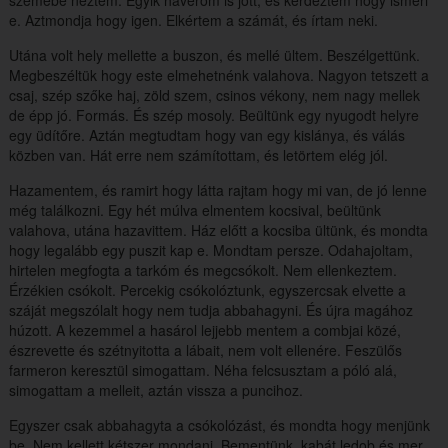
szemébe néztem. Egyik haverom is jött, és kérdeztem hogy ismeri
e. Aztmondja hogy igen. Elkértem a számát, és írtam neki.
Utána volt hely mellette a buszon, és mellé ültem. Beszélgettünk.
Megbeszéltük hogy este elmehetnénk valahova. Nagyon tetszett a
csaj, szép szőke haj, zöld szem, csinos vékony, nem nagy mellek
de épp jó. Formás. És szép mosoly. Beültünk egy nyugodt helyre
egy üdítőre. Aztán megtudtam hogy van egy kislánya, és válás
közben van. Hát erre nem számítottam, és letörtem elég jól.
Hazamentem, és ramirt hogy látta rajtam hogy mi van, de jó lenne
még találkozni. Egy hét múlva elmentem kocsival, beültünk
valahova, utána hazavittem. Ház előtt a kocsiba ültünk, és mondta
hogy legalább egy puszit kap e. Mondtam persze. Odahajoltam,
hirtelen megfogta a tarkóm és megcsókolt. Nem ellenkeztem.
Érzékien csókolt. Percekig csókolóztunk, egyszercsak elvette a
száját megszólalt hogy nem tudja abbahagyni. És újra magához
húzott. A kezemmel a hasárol lejjebb mentem a combjai közé,
észrevette és szétnyitotta a lábait, nem volt ellenére. Feszülős
farmeron keresztül simogattam. Néha felcsusztam a póló alá,
simogattam a melleit, aztán vissza a puncihoz.
Egyszer csak abbahagyta a csókolózást, és mondta hogy menjünk
be. Nem kellett kétszer mondani. Bementünk, kabát ledob és mer