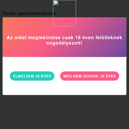
Forrás: szextortenetek.club
Kép Forrás: kindgirls.com
Beküldő: Krisz
Az oldal megtekintése csak 18 éven felülieknek
engedélyezett!
MEG VAN EZ AZ ÉRZÉS A BUSZON?
ELMÚLTAM 18 ÉVES
MÉG NEM VAGYOK 18 ÉVES