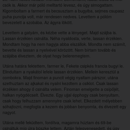
csók is. Akkor már póló melltartó levesz, és úgy simogattam.
Kigomboltam a farmert és becsusztam a bugyiba, sejmes csupasz
puha puncija volt, már rendesen nedves. Levettem a pólóm
bevezetett a szobába. Az ágyra lökött.
Levettem a gatyám, és kézbe vette a lényeget. Majd szájba is.
Lassan érzékien csinálta. Néha nyaldosta, verte, lassan érzékien.
Mondtam hogy ha nem hagyja abba elszállok. Mondta nem számít,
bevette és lassan a nyelvével körözött. Nem bírtam tovább és
szájába élveztem, de olyat hogy beleremegtem.
Utána határa fektettem, farmer le, Fekete csipkés francia bugyi le.
Elindultam a nyakátol lefele lassan érzékien. Mellein keresztül a
combokra. Majd finoman a puncit végig nyaltam párszor, utána
szethuztam az ajkakat és nyalni kezdtem a csiklot. Csak lassan
érzékien ahogy ő csinálta velem. Finoman emelgette a csípőjét,
halkan nyögdécselt. Élvezte. Egy ujjal épphogy csak benyultam,
csak hogy felhuzzam amennyire csak lehet. Elkezdett mélyebben
sóhajtozni, megfogta a kezem és jobban benyomta, és élvezett egy
nagyot.
Utána mellé feküdtem, fordítva, magamra húztam és 69-be
csináltuk míg újra büszke lettem. Aztán felegyenesedett, és úgy