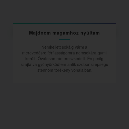
Majdnem magamhoz nyúltam
Nemkellett sokáig várni a
merevedésre,férfiasságomra nemsokára gumi
került. Óvatosan rámereszkedett. Én pedig
szájtátva gyönyörködtem antik szobor szépségû
istennõm törékeny vonalaiban.