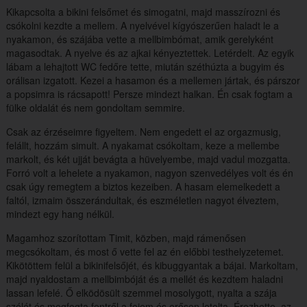
Kikapcsolta a bikini felsőmet és simogatni, majd masszírozni és
csókolni kezdte a mellem. A nyelvével kígyószerűen haladt le a
nyakamon, és szájába vette a mellbimbómat, amik gerelyként
magasodtak. A nyelve és az ajkai kényeztettek. Letérdelt. Az egyik
lábam a lehajtott WC fedőre tette, miután széthúzta a bugyim és
orálisan izgatott. Kezei a hasamon és a mellemen jártak, és párszor
a popsimra is rácsapott! Persze mindezt halkan. Én csak fogtam a
fülke oldalát és nem gondoltam semmire.
Csak az érzéseimre figyeltem. Nem engedett el az orgazmusig,
felállt, hozzám simult. A nyakamat csókoltam, keze a mellembe
markolt, és két ujját bevágta a hüvelyembe, majd vadul mozgatta.
Forró volt a lehelete a nyakamon, nagyon szenvedélyes volt és én
csak úgy remegtem a biztos kezeiben. A hasam elemelkedett a
faltól, izmaim összerándultak, és eszméletlen nagyot élveztem,
mindezt egy hang nélkül.
Magamhoz szorítottam Timit, közben, majd rámenősen
megcsókoltam, és most ő vette fel az én előbbi testhelyzetemet.
Kikötöttem felül a bikinifelsőjét, és kibuggyantak a bájai. Markoltam,
majd nyaldostam a mellbimbóját és a mellét és kezdtem haladni
lassan lefelé. Ő elködösült szemmel mosolygott, nyalta a szája
szélét és megfogta fentről a fejem és erősen letolta, Érezhette, az