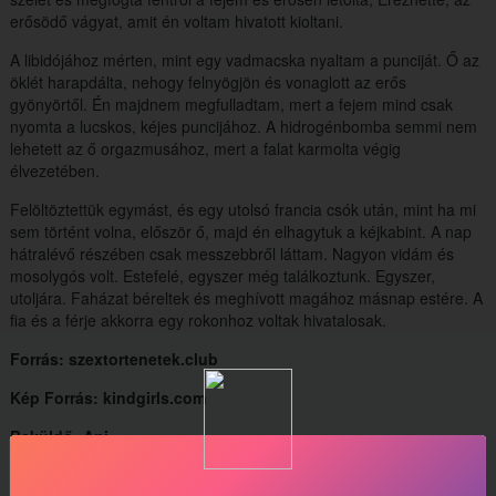
erősödő vágyat, amit én voltam hivatott kioltani.
A libidójához mérten, mint egy vadmacska nyaltam a punciját. Ő az
öklét harapdálta, nehogy felnyögjön és vonaglott az erős
gyönyörtől. Én majdnem megfulladtam, mert a fejem mind csak
nyomta a lucskos, kéjes puncijához. A hidrogénbomba semmi nem
lehetett az ő orgazmusához, mert a falat karmolta végig
élvezetében.
Felöltöztettük egymást, és egy utolsó francia csók után, mint ha mi
sem történt volna, először ő, majd én elhagytuk a kéjkabint. A nap
hátralévő részében csak messzebbről láttam. Nagyon vidám és
mosolygós volt. Estefelé, egyszer még találkoztunk. Egyszer,
utoljára. Faházat béreltek és meghívott magához másnap estére. A
fia és a férje akkorra egy rokonhoz voltak hivatalosak.
Forrás: szextortenetek.club
Kép Forrás: kindgirls.com
Beküldő: Ani