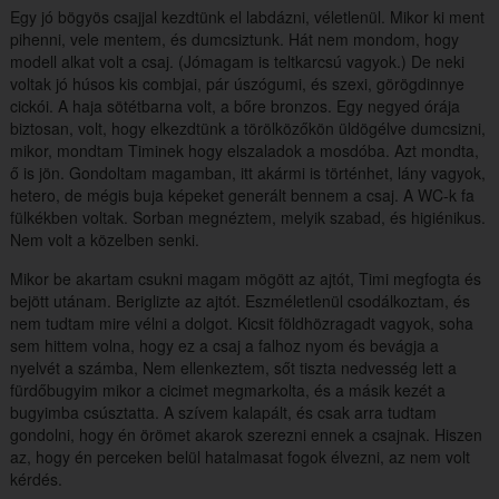
Egy jó bögyös csajjal kezdtünk el labdázni, véletlenül. Mikor ki ment
pihenni, vele mentem, és dumcsiztunk. Hát nem mondom, hogy
modell alkat volt a csaj. (Jómagam is teltkarcsú vagyok.) De neki
voltak jó húsos kis combjai, pár úszógumi, és szexi, görögdinnye
cickói. A haja sötétbarna volt, a bőre bronzos. Egy negyed órája
biztosan, volt, hogy elkezdtünk a törölközőkön üldögélve dumcsizni,
mikor, mondtam Timinek hogy elszaladok a mosdóba. Azt mondta,
ő is jön. Gondoltam magamban, itt akármi is történhet, lány vagyok,
hetero, de mégis buja képeket generált bennem a csaj. A WC-k fa
fülkékben voltak. Sorban megnéztem, melyik szabad, és higiénikus.
Nem volt a közelben senki.
Mikor be akartam csukni magam mögött az ajtót, Timi megfogta és
bejött utánam. Beriglizte az ajtót. Eszméletlenül csodálkoztam, és
nem tudtam mire vélni a dolgot. Kicsit földhözragadt vagyok, soha
sem hittem volna, hogy ez a csaj a falhoz nyom és bevágja a
nyelvét a számba, Nem ellenkeztem, sőt tiszta nedvesség lett a
fürdőbugyim mikor a cicimet megmarkolta, és a másik kezét a
bugyimba csúsztatta. A szívem kalapált, és csak arra tudtam
gondolni, hogy én örömet akarok szerezni ennek a csajnak. Hiszen
az, hogy én perceken belül hatalmasat fogok élvezni, az nem volt
kérdés.