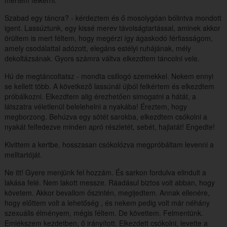
mertem felkérni.
Szabad egy táncra? - kérdeztem és ő mosolygóan bólintva mondott
igent. Lassúztunk, egy kissé merev távolságtartással, aminek akkor
örültem is mert féltem, hogy megérzi így ágaskodó férfiasságom,
amely csodálattal adózott, elegáns estélyi ruhájának, mély
dekoltázsának. Gyors számra váltva elkezdtem táncolni vele.
Hú de megtáncoltatsz - mondta csillogó szemekkel. Nekem ennyi
se kellett több. A következő lassúnál újból felkértem és elkezdtem
próbálkozni. Elkezdtem alig érezhetően simogatni a hátát, a
látszatra véletlenül belelehelni a nyakába! Éreztem, hogy
megborzong. Behúzva egy sötét sarokba, elkezdtem csókolni a
nyakát felfedezve minden apró részletét, sebét, hajlatát! Engedte!
Kivittem a kertbe, hosszasan csókolózva megpróbáltam levenni a
melltartóját.
Ne itt! Gyere menjünk fel hozzám. És sarkon fordulva elindult a
lakása felé. Nem lakott messze. Ráadásul biztos volt abban, hogy
követem. Akkor bevallom őszintén, megijedtem. Annak ellenére,
hogy előttem volt a lehetőség , és nekem pedig volt már néhány
szexuális élményem, mégis féltem. De követtem. Felmentünk.
Emlékszem kezdetben, ő irányított. Elkezdett csókolni, levette a