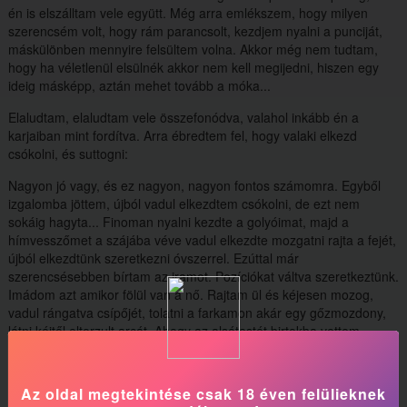
én is elszálltam vele együtt. Még arra emlékszem, hogy milyen
szerencsém volt, hogy rám parancsolt, kezdjem nyalni a punciját,
máskülönben mennyire felsültem volna. Akkor még nem tudtam,
hogy ha véletlenül elsülnék akkor nem kell megijedni, hiszen egy
ideig másképp, aztán mehet tovább a móka...
Elaludtam, elaludtam vele összefonódva, valahol inkább én a
karjaiban mint fordítva. Arra ébredtem fel, hogy valaki elkezd
csókolni, és suttogni:
Nagyon jó vagy, és ez nagyon, nagyon fontos számomra. Egyből
izgalomba jöttem, újból vadul elkezdtem csókolni, de ezt nem
sokáig hagyta... Finoman nyalni kezdte a golyóimat, majd a
hímvesszőmet a szájába véve vadul elkezdte mozgatni rajta a fejét,
újból elkezdtünk szeretkezni óvszerrel. Ezúttal már
szerencsésebben bírtam az iramot. Pozíciókat váltva szeretkeztünk.
Imádom azt amikor fölül van a nő. Rajtam ül és kéjesen mozog,
vadul rángatva csípőjét, tolatni a farkamon akár egy gőzmozdony,
látni kéjtől eltorzult arcát. Ahogy az alsótestét birtokba vettem,
ahogy lengedeztek a mellei, miközben táncolt a farkamon. Ahogy
felültem, és a számba nyomta a melleit, kiabálva, kérlelve rám,
hogy csókoljam őket. Igen így volt. Akkor számomra egyszerre tűnt
Az oldal megtekintése csak 18 éven felülieknek
hihetetlennek, és csodálatosnak. És eltűnt az az érzés, hogy a