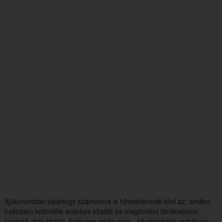
Ifjúkoromban valahogy számomra is hihetetlennek tűnt az, amikor
hallottam különféle érdekes-kitalált és megtörtént történeteket
tanárnő-diák között. Egészen addig míg... középiskolai osztályom