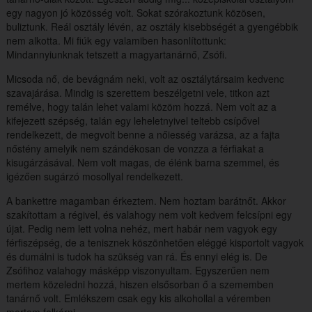
egy nagyon jó közösség volt. Sokat szórakoztunk közösen,
buliztunk. Reál osztály lévén, az osztály kisebbségét a gyengébbik
nem alkotta. Mi fiúk egy valamiben hasonlítottunk:
Mindannyiunknak tetszett a magyartanárnő, Zsófi.
Micsoda nő, de bevágnám neki, volt az osztálytársaim kedvenc
szavajárása. Mindig is szerettem beszélgetni vele, titkon azt
remélve, hogy talán lehet valami közöm hozzá. Nem volt az a
kifejezett szépség, talán egy leheletnyivel teltebb csípővel
rendelkezett, de megvolt benne a nőiesség varázsa, az a fajta
nőstény amelyik nem szándékosan de vonzza a férfiakat a
kisugárzásával. Nem volt magas, de élénk barna szemmel, és
igézően sugárzó mosollyal rendelkezett.
A bankettre magamban érkeztem. Nem hoztam barátnőt. Akkor
szakítottam a régivel, és valahogy nem volt kedvem felcsípni egy
újat. Pedig nem lett volna nehéz, mert habár nem vagyok egy
férfiszépség, de a tenisznek köszönhetően eléggé kisportolt vagyok
és dumálni is tudok ha szükség van rá. És ennyi elég is. De
Zsófihoz valahogy másképp viszonyultam. Egyszerűen nem
mertem közeledni hozzá, hiszen elsősorban ő a szememben
tanárnő volt. Emlékszem csak egy kis alkohollal a véremben