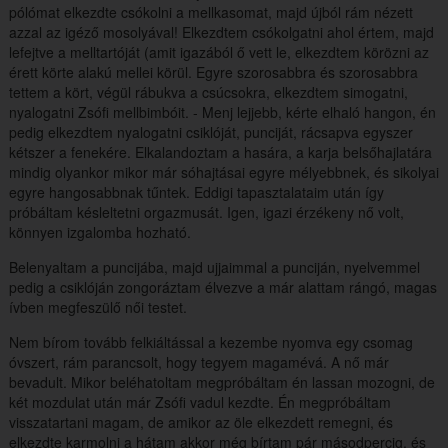
pólómat elkezdte csókolni a mellkasomat, majd újból rám nézett
azzal az igéző mosolyával! Elkezdtem csókolgatni ahol értem, majd
lefejtve a melltartóját (amit igazából ő vett le, elkezdtem körözni az
érett körte alakú mellei körül. Egyre szorosabbra és szorosabbra
tettem a kört, végül rábukva a csúcsokra, elkezdtem simogatni,
nyalogatni Zsófi mellbimbóit. - Menj lejjebb, kérte elhaló hangon, én
pedig elkezdtem nyalogatni csiklóját, punciját, rácsapva egyszer
kétszer a fenekére. Elkalandoztam a hasára, a karja belsőhajlatára
mindig olyankor mikor már sóhajtásai egyre mélyebbnek, és sikolyai
egyre hangosabbnak tűntek. Eddigi tapasztalataim után így
próbáltam késleltetni orgazmusát. Igen, igazi érzékeny nő volt,
könnyen izgalomba hozható.
Belenyaltam a puncijába, majd ujjaimmal a punciján, nyelvemmel
pedig a csiklóján zongoráztam élvezve a már alattam rángó, magas
ívben megfeszülő női testet.
Nem bírom tovább felkiáltással a kezembe nyomva egy csomag
óvszert, rám parancsolt, hogy tegyem magamévá. A nő már
bevadult. Mikor beléhatoltam megpróbáltam én lassan mozogni, de
két mozdulat után már Zsófi vadul kezdte. Én megpróbáltam
visszatartani magam, de amikor az öle elkezdett remegni, és
elkezdte karmolni a hátam akkor még bírtam pár másodpercig, és