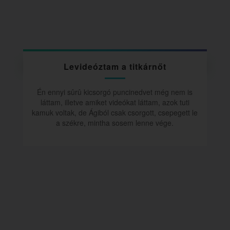
Levideóztam a titkárnőt
Én ennyi sûrû kicsorgó puncinedvet még nem is
láttam, illetve amiket videókat láttam, azok tuti
kamuk voltak, de Ágiból csak csorgott, csepegett le
a székre, mintha sosem lenne vége.