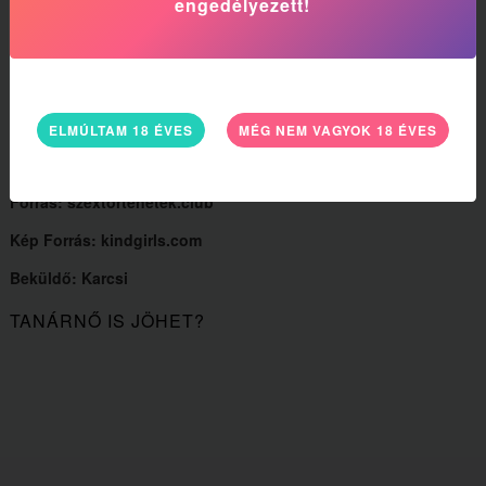
engedélyezett!
tanárnőm. Egyszerűen egy nőstényt láttam, éreztem magam előtt,
egy igazán izgalomba hozott nőstényt, akinek a szeretkezés a
mindene, az hogy uralkodjanak fölötte, és hogy uralkodjon ő is.
Belezuhantunk a kéj világába, ahol az ember ad és kap, ahol
eltűnnek a korlátok. Talán túl meseszerűen írom le, de egyszerűen
ELMÚLTAM 18 ÉVES
MÉG NEM VAGYOK 18 ÉVES
nem találok szavakat, arra az érzésre amit akkor azon a csodálatos
éjszakán átéltem a tanárnőmmel, Zsófival.
Forrás: szextortenetek.club
Kép Forrás: kindgirls.com
Beküldő: Karcsi
TANÁRNŐ IS JÖHET?