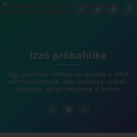
Izzó próbafülke
Egy plázában hétköznap délután a H&M
elôtt találkoztunk, szenvedélyes csókok,
cirógatás, aztán indultunk is befele.