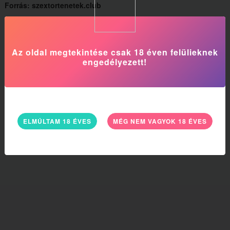
Forrás: szextortenetek.club
Kép Forrás: kindgirls.com
Beküldő: Lajos
Az oldal megtekintése csak 18 éven felülieknek
engedélyezett!
ELMÚLTAM 18 ÉVES
MÉG NEM VAGYOK 18 ÉVES