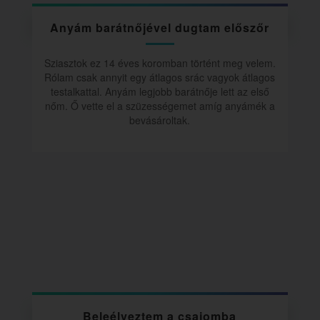
Anyám barátnőjével dugtam előszőr
Sziasztok ez 14 éves koromban történt meg velem.
Rólam csak annyit egy átlagos srác vagyok átlagos
testalkattal. Anyám legjobb barátnője lett az első
nőm. Ő vette el a szüzességemet amíg anyámék a
bevásároltak.
Beleélveztem a csajomba