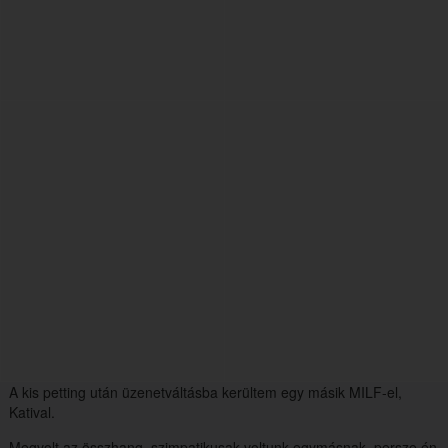
A kis petting után üzenetváltásba kerültem egy másik MILF-el,
Katival.
Megvolt az összhang, szimpatikusak voltunk egymásnak, persze én