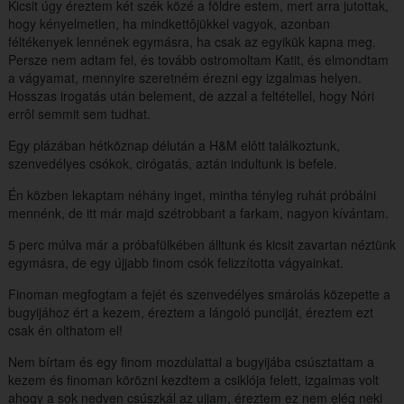
Kicsit úgy éreztem két szék közé a földre estem, mert arra jutottak,
hogy kényelmetlen, ha mindkettôjükkel vagyok, azonban
féltékenyek lennének egymásra, ha csak az egyikük kapna meg.
Persze nem adtam fel, és tovább ostromoltam Katit, és elmondtam
a vágyamat, mennyire szeretném érezni egy izgalmas helyen.
Hosszas irogatás után belement, de azzal a feltétellel, hogy Nóri
errôl semmit sem tudhat.
Egy plázában hétköznap délután a H&M elôtt találkoztunk,
szenvedélyes csókok, cirógatás, aztán indultunk is befele.
Én közben lekaptam néhány inget, mintha tényleg ruhát próbálni
mennénk, de itt már majd szétrobbant a farkam, nagyon kívántam.
5 perc múlva már a próbafülkében álltunk és kicsit zavartan néztünk
egymásra, de egy újjabb finom csók felizzította vágyainkat.
Finoman megfogtam a fejét és szenvedélyes smárolás közepette a
bugyijához ért a kezem, éreztem a lángoló punciját, éreztem ezt
csak én olthatom el!
Nem bírtam és egy finom mozdulattal a bugyijába csúsztattam a
kezem és finoman körözni kezdtem a csiklója felett, izgalmas volt
ahogy a sok nedven csúszkál az ujjam, éreztem ez nem elég neki