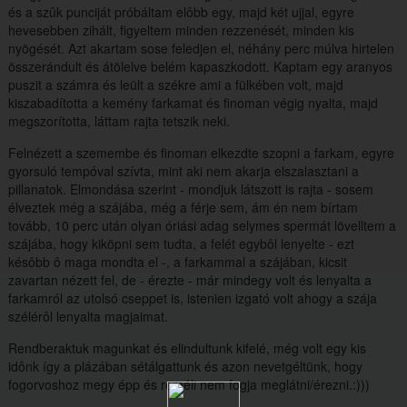
és a szûk punciját próbáltam elôbb egy, majd két ujjal, egyre
hevesebben zihált, figyeltem minden rezzenését, minden kis
nyögését. Azt akartam sose feledjen el, néhány perc múlva hirtelen
összerándult és átölelve belém kapaszkodott. Kaptam egy aranyos
puszit a számra és leült a székre ami a fülkében volt, majd
kiszabadította a kemény farkamat és finoman végig nyalta, majd
megszorította, láttam rajta tetszik neki.
Felnézett a szemembe és finoman elkezdte szopni a farkam, egyre
gyorsuló tempóval szívta, mint aki nem akarja elszalasztani a
pillanatok. Elmondása szerint - mondjuk látszott is rajta - sosem
élveztek még a szájába, még a férje sem, ám én nem bírtam
tovább, 10 perc után olyan óriási adag selymes spermát lövelltem a
szájába, hogy kiköpni sem tudta, a felét egybôl lenyelte - ezt
késôbb ô maga mondta el -, a farkammal a szájában, kicsit
zavartan nézett fel, de - érezte - már mindegy volt és lenyalta a
farkamról az utolsó cseppet is, istenien izgató volt ahogy a szája
szélérôl lenyalta magjaimat.
Rendberaktuk magunkat és elindultunk kifelé, még volt egy kis
idônk így a plázában sétálgattunk és azon nevetgéltünk, hogy
fogorvoshoz megy épp és reméli nem fogja meglátni/érezni.:)))