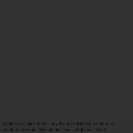
Nyolc éve vagyok férjnél, egy tõlem jóval idõsebb emberhez
mentem feleségül. Gyerekünk nincs, a férjemnek elõzõ