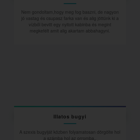
Nem gondoltam,hogy meg fog baszni, de nagyon
jó vastag és csupasz farka van és alig jöttünk ki a
vízből bevitt egy nyitott kabinba és megint
megkefélt amit alig akartam abbahagyni.
Illatos bugyi
A szexis bugyiját közben folyamatosan dörgölte hol
a számba hol az orromba..