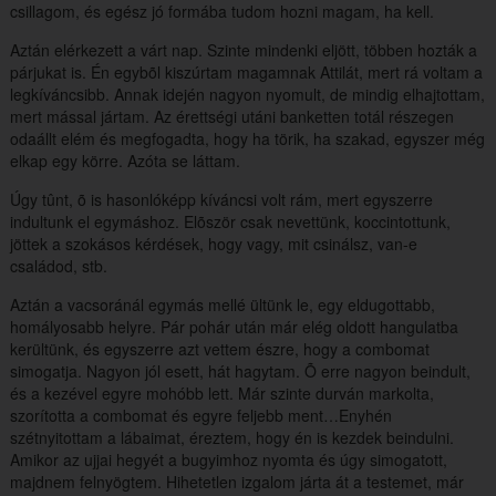
csillagom, és egész jó formába tudom hozni magam, ha kell.
Aztán elérkezett a várt nap. Szinte mindenki eljött, többen hozták a
párjukat is. Én egybõl kiszúrtam magamnak Attilát, mert rá voltam a
legkíváncsibb. Annak idején nagyon nyomult, de mindig elhajtottam,
mert mással jártam. Az érettségi utáni banketten totál részegen
odaállt elém és megfogadta, hogy ha törik, ha szakad, egyszer még
elkap egy körre. Azóta se láttam.
Úgy tûnt, õ is hasonlóképp kíváncsi volt rám, mert egyszerre
indultunk el egymáshoz. Elõször csak nevettünk, koccintottunk,
jöttek a szokásos kérdések, hogy vagy, mit csinálsz, van-e
családod, stb.
Aztán a vacsoránál egymás mellé ültünk le, egy eldugottabb,
homályosabb helyre. Pár pohár után már elég oldott hangulatba
kerültünk, és egyszerre azt vettem észre, hogy a combomat
simogatja. Nagyon jól esett, hát hagytam. Õ erre nagyon beindult,
és a kezével egyre mohóbb lett. Már szinte durván markolta,
szorította a combomat és egyre feljebb ment…Enyhén
szétnyitottam a lábaimat, éreztem, hogy én is kezdek beindulni.
Amikor az ujjai hegyét a bugyimhoz nyomta és úgy simogatott,
majdnem felnyögtem. Hihetetlen izgalom járta át a testemet, már