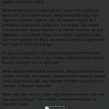
pusztán a szituáció miatt is.
Mindenki elmélyülten társalgott és ivott, szerencsére senki sem
figyelt ránk. Szinte fojtott hangon, lihegve beszéltük meg, hogy
angolosan távozunk, egymás után, kis szünetet hagyva, és a
parkolóban találkozunk.A lakása nem volt messze, úgy negyed
órányira kocsival. Igazi férfigarzon volt, kicsi és rendetlen, de ez a
legkevésbé sem érdekelt. Ahogy becsukódott mögöttünk az ajtó,
úgy estünk egymásnak. Végre azt éreztem, amit már nagyon régen
nem, hogy ez a férfi érti a dolgát.
Az ágyon a széthagyott ruhái tetején szexeltünk, minden pózban,
ami csak eszünkbe jutott a nagy hévben. A teste fiatal volt, feszes
és erõs, elszoktam már az ilyesmitõl.
Amikor elõször belém hatolt, és éreztem, ahogy a heréi ütemesen
hozzám verõdnek, azt kívántam, bárcsak ne érne véget az éjszaka,
valaki állítsa meg az idõt, vagy legalább ismételje meg annyiszor a
pillanatot, ahányszor csak lehet.
Bõven éjfél után volt már, amikor egy pohár bort bontott még, csak
úgy, levezetésképpen. Rám nézett, a melleimet simogatta, és
elnevette magát: