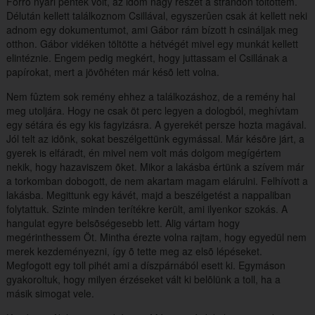
Forró nyári péntek volt, az idõm nagy részét a strandon töltöttem.
Délután kellett találkoznom Csillával, egyszerûen csak át kellett neki
adnom egy dokumentumot, ami Gábor rám bízott h csináljak meg
otthon. Gábor vidéken töltötte a hétvégét mivel egy munkát kellett
elintéznie. Engem pedig megkért, hogy juttassam el Csillának a
papírokat, mert a jövõhéten már késõ lett volna.
Nem fûztem sok remény ehhez a találkozáshoz, de a remény hal
meg utoljára. Hogy ne csak öt perc legyen a dologból, meghívtam
egy sétára és egy kis fagyizásra. A gyerekét persze hozta magával.
Jól telt az idõnk, sokat beszélgettünk egymással. Már késõre járt, a
gyerek is elfáradt, én mivel nem volt más dolgom megígértem
nekik, hogy hazaviszem õket. Mikor a lakásba értünk a szívem már
a torkomban dobogott, de nem akartam magam elárulni. Felhívott a
lakásba. Megittunk egy kávét, majd a beszélgetést a nappaliban
folytattuk. Szinte minden terítékre került, ami ilyenkor szokás. A
hangulat egyre belsõségesebb lett. Alig vártam hogy
megérinthessem Öt. Mintha érezte volna rajtam, hogy egyedül nem
merek kezdeményezni, így õ tette meg az elsõ lépéseket.
Megfogott egy toll pihét ami a díszpárnából esett ki. Egymáson
gyakoroltuk, hogy milyen érzéseket vált ki belõlünk a toll, ha a
másik simogat vele.