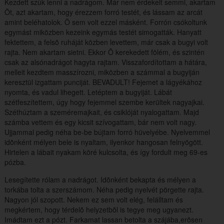
Kezdett szûk lenni a nadrágom. Már nem érdekelt semmi, akartam
Öt, azt akartam, hogy érezzem forró testét, és lássam az arcát
amint beléhatolok. Ö sem volt ezzel másként. Forrón csókoltunk
egymást miközben kezeink egymás testét simogatták. Hanyatt
fektettem, a felsõ ruháját közben levettem, már csak a bugyi volt
rajta. Nem akartam sietni. Ekkor Õ kerekedett fölém, és szintén
csak az alsónadrágot hagyta rajtam. Visszafordítottam a hátára,
melleit kezdtem masszírozni, miközben a számmal a bugyiján
keresztül izgattam punciját. BEVADULT! Fejemet a lágyékához
nyomta, és vadul lihegett. Letéptem a bugyiját. Lábát
szétfeszítettem, úgy hogy fejemmel szembe kerültek nagyajkai.
Széthúztam a szeméremajkait, és csiklóját nyalogattam. Majd
számba vettem és egy kicsit szívogattam, bár nem volt nagy.
Ujjammal pedig néha be-be bújtam forró hüvelyébe. Nyelvemmel
idõnként mélyen bele is nyaltam, ilyenkor hangosan felnyögött.
Hirtelen a lábait nyakam köré kulcsolta, és így fordult meg 69-es
pózba.
Lesegítette rólam a nadrágot. Idõnként bekapta és mélyen a
torkába tolta a szerszámom. Néha pedig nyelvét pörgette rajta.
Nagyon jól szopott. Nekem ez sem volt elég, felálltam és
megkértem, hogy térdelõ helyzetbõl is tegye meg ugyanezt.
Imádtam ezt a pózt. Farkamat lassan betolta a szájába,erõsen