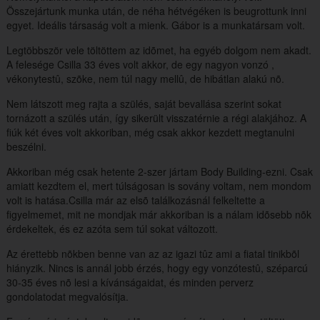
Összejártunk munka után, de néha hétvégéken is beugrottunk inni
egyet. Ideális társaság volt a mienk. Gábor is a munkatársam volt.
Legtöbbször vele töltöttem az idõmet, ha egyéb dolgom nem akadt.
A felesége Csilla 33 éves volt akkor, de egy nagyon vonzó ,
vékonytestû, szõke, nem túl nagy mellû, de hibátlan alakú nõ.
Nem látszott meg rajta a szülés, saját bevallása szerint sokat
tornázott a szülés után, így sikerült visszatérnie a régi alakjához. A
fiúk két éves volt akkoriban, még csak akkor kezdett megtanulni
beszélni.
Akkoriban még csak hetente 2-szer jártam Body Building-ezni. Csak
amiatt kezdtem el, mert túlságosan is sovány voltam, nem mondom
volt is hatása.Csilla már az elsõ találkozásnál felkeltette a
figyelmemet, mit ne mondjak már akkoriban is a nálam idõsebb nõk
érdekeltek, és ez azóta sem túl sokat változott.
Az érettebb nõkben benne van az az igazi tûz ami a fiatal tinikbõl
hiányzik. Nincs is annál jobb érzés, hogy egy vonzótestû, széparcú
30-35 éves nõ lesi a kívánságaidat, és minden perverz
gondolatodat megvalósítja.