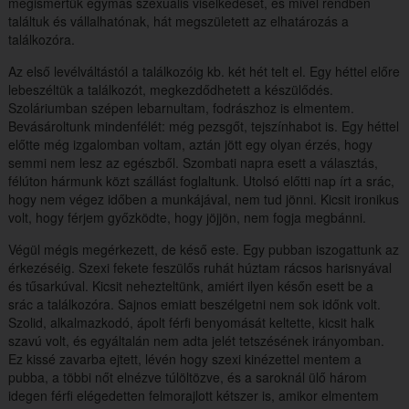
megismertük egymás szexuális viselkedését, és mivel rendben
találtuk és vállalhatónak, hát megszületett az elhatározás a
találkozóra.
Az első levélváltástól a találkozóig kb. két hét telt el. Egy héttel előre
lebeszéltük a találkozót, megkezdődhetett a készülődés.
Szoláriumban szépen lebarnultam, fodrászhoz is elmentem.
Bevásároltunk mindenfélét: még pezsgőt, tejszínhabot is. Egy héttel
előtte még izgalomban voltam, aztán jött egy olyan érzés, hogy
semmi nem lesz az egészből. Szombati napra esett a választás,
félúton hármunk közt szállást foglaltunk. Utolsó előtti nap írt a srác,
hogy nem végez időben a munkájával, nem tud jönni. Kicsit ironikus
volt, hogy férjem győzködte, hogy jöjjön, nem fogja megbánni.
Végül mégis megérkezett, de késő este. Egy pubban iszogattunk az
érkezéséig. Szexi fekete feszülős ruhát húztam rácsos harisnyával
és tűsarkúval. Kicsit nehezteltünk, amiért ilyen későn esett be a
srác a találkozóra. Sajnos emiatt beszélgetni nem sok időnk volt.
Szolid, alkalmazkodó, ápolt férfi benyomását keltette, kicsit halk
szavú volt, és egyáltalán nem adta jelét tetszésének irányomban.
Ez kissé zavarba ejtett, lévén hogy szexi kinézettel mentem a
pubba, a többi nőt elnézve túlöltözve, és a saroknál ülő három
idegen férfi elégedetten felmorajlott kétszer is, amikor elmentem