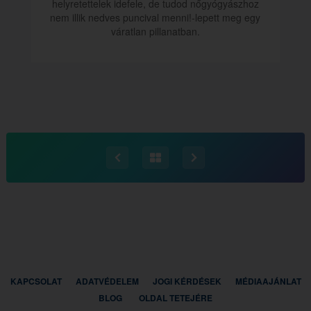
helyretettelek idefele, de tudod nőgyógyászhoz
nem illik nedves puncival menni!-lepett meg egy
váratlan pillanatban.
KAPCSOLAT
ADATVÉDELEM
JOGI KÉRDÉSEK
MÉDIAAJÁNLAT
BLOG
OLDAL TETEJÉRE