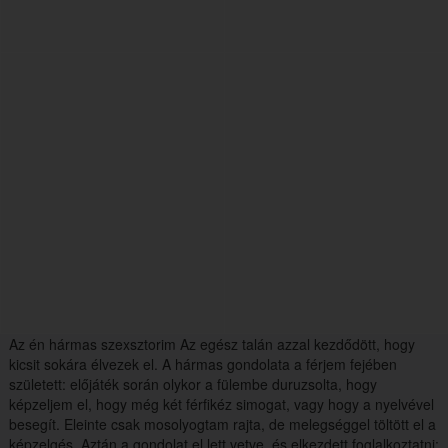
Az én hármas szexsztorim Az egész talán azzal kezdődött, hogy
kicsit sokára élvezek el. A hármas gondolata a férjem fejében
született: előjáték során olykor a fülembe duruzsolta, hogy
képzeljem el, hogy még két férfikéz simogat, vagy hogy a nyelvével
besegít. Eleinte csak mosolyogtam rajta, de melegséggel töltött el a
képzelgés. Aztán a gondolat el lett vetve, és elkezdett foglalkoztatni: