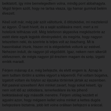
beiktatott, így mire bemelegedtem volna, mindig pont abbahagyta.
Végül férjem szólt, hogy ne tartsa vissza, így hamar gumival belém
élvezett.
Késő volt már, még pár szót váltottunk, ő öltözködve, mi meztelenül
az ágyon. Ő taxit hívott, és a saját szállására ment, mert a mi
hotelünk teltházas volt. Még telefonon skypeolva megköszönte az
estét élete egyik legjobb élményeként, és megírta, hogy nagyon
tetszettem neki, és szerinte is teljes volt az összhang. Mi is
hasonlóakat írtunk, hiszen mi is elégedettek voltunk az estével.
Nehezen indult, de nagyon jól végződött. Igaz, nekem nem sikerült
elélveznem, de mégis nagyon jól éreztem magam és szép, izgató
emlék maradt.
Férjem másnap d.e. még befejezte, és elvitt engem is. Aznap le
sem tudtam törölni a széles vigyort a képemről. Fel voltam búgatva,
izgatott voltam és folyton az éjszaka történtek jártak az eszemben.
Két pasival szexeltem! Ami minket zavart, hogy sokat késett, így
nem volt idő az oldódásra, ismerkedésre és kis pihenő
beiktatásával egy második menetre. Férjem utólag kezdett el
agyalni azon, hogy mégsem kellet volna minket a kettes dugós
befejezésre biztatnia, jobb lett volna orálisan befejezni a sráccal.