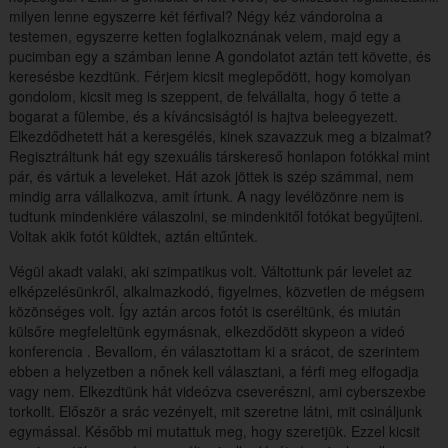
milyen lenne egyszerre két férfival? Négy kéz vándorolna a
testemen, egyszerre ketten foglalkoznának velem, majd egy a
pucimban egy a számban lenne A gondolatot aztán tett követte, és
keresésbe kezdtünk. Férjem kicsit meglepődött, hogy komolyan
gondolom, kicsit meg is szeppent, de felvállalta, hogy ő tette a
bogarat a fülembe, és a kíváncsiságtól is hajtva beleegyezett.
Elkezdődhetett hát a keresgélés, kinek szavazzuk meg a bizalmat?
Regisztráltunk hát egy szexuális társkereső honlapon fotókkal mint
pár, és vártuk a leveleket. Hát azok jöttek is szép számmal, nem
mindig arra vállalkozva, amit írtunk. A nagy levélözönre nem is
tudtunk mindenkiére válaszolni, se mindenkitől fotókat begyűjteni.
Voltak akik fotót küldtek, aztán eltűntek.
Végül akadt valaki, aki szimpatikus volt. Váltottunk pár levelet az
elképzelésünkről, alkalmazkodó, figyelmes, közvetlen de mégsem
közönséges volt. Így aztán arcos fotót is cseréltünk, és miután
külsőre megfeleltünk egymásnak, elkezdődött skypeon a videó
konferencia . Bevallom, én választottam ki a srácot, de szerintem
ebben a helyzetben a nőnek kell választani, a férfi meg elfogadja
vagy nem. Elkezdtünk hát videózva cseverészni, ami cyberszexbe
torkollt. Először a srác vezényelt, mit szeretne látni, mit csináljunk
egymással. Később mi mutattuk meg, hogy szeretjük. Ezzel kicsit