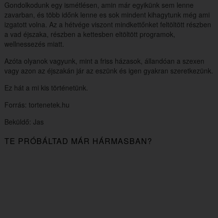
Gondolkodunk egy ismétlésen, amin már egyikünk sem lenne
zavarban, és több időnk lenne es sok mindent kihagytunk még ami
izgatott volna. Az a hétvége viszont mindkettőnket feltöltött részben
a vad éjszaka, részben a kettesben eltöltött programok,
wellnessezés miatt.
Azóta olyanok vagyunk, mint a friss házasok, állandóan a szexen
vagy azon az éjszakán jár az eszünk és igen gyakran szeretkezünk.
Ez hát a mi kis történetünk.
Forrás: tortenetek.hu
Beküldő: Jas
TE PRÓBÁLTAD MÁR HÁRMASBAN?