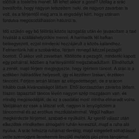
előttük a toalettre menet. Mi lehet akkor a gond? Utólag a srác
bevallotta, hogy nagyon tetszettem neki, de nagyon zavarban is
volt, és a férjemtől még arra is engedélyt kért, hogy utánam
fordulva megcsodálhasson hátulról is.
Idő szűkén egy bő félórás közös iszogatás után én javasoltam a taxi
hívását a szálláshelyünkre menni. A harmadik fél halkan
beleegyezett, ezzel mindenki hozzájárult a közös kalandhoz.
Felmentünk hát a szobánkba, férjem remegő kézzel pezsgőt
bontott. Ő akkor volt zavarban. Kitöltötte a pezsgőt, mindenki kapott
egy pohárral, közben a harisnyámtól megszabadultam. Elindítottuk
a zenét, majd férjem megjegyezte, hogy ígértem táncot. A srác is a
székben hátradőlve helyeselt, így el kezdtem lassan, érzékien
táncolni. Férjem arcán láttam az elégedettséget, de a srácon
inkább csak kíváncsiságot láttam. Ettől borzasztóan zavarba jöttem,
hiszen tapasztalt táncos lévén nagyon szép mozgásom van, és
mindig megcsodálják, de ez a csodálat most mintha elmaradt volna.
Valójában ez csak a látszat volt, nagyon is lenyűgöztem a
táncommal és az erotikus mozdulataimmal. Végül halkan
megkérdezte férjemet, szabad-e nyúlkálni. Az igenlő válasz után
elkezdtek mindketten simogatni ruhán keresztül, majd a ruha alá
nyúlva. A srác felhúzta ruhámat derékig, majd elégedett sóhajtással
vette szemügyre fenekemre feszülő mutatós pici piros tangámat.