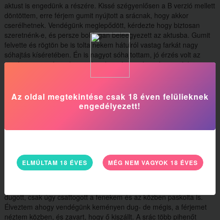
aktust is engedünk a részére. Kissé szégyenlősen a B verzió mellett
döntöttem, erre férjem gumit nyújtott a srácnak, hogy akkor
cserélhetnek. Vendégünk meglepődött, kérdezte hogy biztosan
szeretnénk-e, és persze boldogan beleegyezett az aktusba. Gumit
felvette és rögtön be is tolta nekem hátulról vastag farkát nagy
sóhajtás kíséretében. Én is nagyot sóhajtottam, jó érzés volt az
extrém nagy méret ahogy végig becsúszott. Lassú mozgásba
kezdett, közben férjemet vettem szájba.
Részletekre innentől nem emlékszem, de váltogatták egymást a
Az oldal megtekintése csak 18 éven felülieknek
fiúk, voltam hanyatt fekve a sráccal miközben férjem a csiklómat
engedélyezett!
simogatta dugott a srác míg a férjem volt a számba stb. végül a
férjem volt aki nem bírta már, egyszer csak misszionárius pózba
belém hatolt és elélvezett amikor bennem volt. Utána egymásra
néztünk, mi legyen, mivel a férjemmel a találka előtt már szexeltünk
egyet, neki ez volt a második. Késő is volt már, ezért szólt, hogy
nyugodtan fejezzük be nélküle.
ELMÚLTAM 18 ÉVES
MÉG NEM VAGYOK 18 ÉVES
Ráültem a srácra és lovagolni kezdtem. Erre ő erősen magára
húzott, és vadul dugni kezdett. Aztán négykézlábra állva hátulról
dugott, csak úgy csattogott a fenekem és az közben paskolta is.
Élveztem ahogy vendégünk keményen dug- de mégis, a férjemet
néztem közben, és zavart, hogy ő kiszállt. A srác több pihenőt