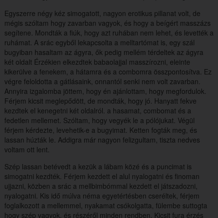
Egyszerre négy kéz simogatott, nagyon erotikus pillanat volt, de
mégis szóltam hogy zavarban vagyok, és hogy a beígért masszázs
segítene. Mondták a fiúk, hogy azt ruhában nem lehet, és levették a
ruhámat. A srác egyből lekapcsolta a melltartómat is, egy szál
bugyiban hasaltam az ágyra, ők pedig mellém térdeltek az ágyra
két oldalt Érzékien elkezdtek babaolajjal masszírozni, eleinte
kikerülve a fenekem, a hátamra és a combomra összpontosítva. Ez
végre feloldotta a gátlásaink, onnantól senki nem volt zavarban.
Annyira izgalomba jöttem, hogy én ajánlottam, hogy megfordulok.
Férjem kicsit meglepődött, de mondták, hogy jó. Hanyatt fekve
kezdtek el kenegetni két oldalról. a hasamat, combomat és a
fedetlen mellemet. Szóltam, hogy vegyék le a pólójukat. Végül
férjem kérdezte, levehetik-e a bugyimat. Ketten fogták meg, és
lassan húzták le. Addigra már nagyon felizgultam, tiszta nedves
voltam ott lent.
Szép lassan betévedt a kezük a lábam közé és a puncimat is
simogatni kezdték. Férjem kezdett el alul nyalogatni és finoman
ujjazni, közben a srác a mellbimbómmal kezdett el játszadozni,
nyalogatni. Kis idő múlva néma egyetértésben cseréltek, férjem
foglalkozott a mellemmel, nyakamat csókolgatta, fülembe suttogta
hogy szép vagyok, és részéről minden rendben. Kicsit fura érzés