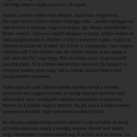
volt hogy idegen nyalja a puncim, de izgató.
Iszonyú nedves voltam már addigra, alig bírtam magammal.
Remegő kézzel nyúltam férjem nadrágja után. Levette nadrágját és
fejével intett a srácnak, hogy ő is tegyen így. Ahogy visszatérdelt a
férjem mellém, kiéhezve egyből elkaptam a farkát, szájba vettem és
vadul szopni kezdtem. Közben a srác a puncimat nyalta, majd ő is
elővette szerszámát. A akkor ért minket a meglepetés, mert nagyon
méretes volt! Fotót láttunk róla, de miután hosszú is és vastag is
volt, nem tűnt fel, hogy nagy. Már túl voltam azon, hogy bármitől
zavarba jöjjek. Őt is orálisan kényeztetni kezdtem bár bekapni is
nehezen tudtam olyan nagy volt a makkja, közben férjem lent
szorgoskodott nyelvével.
Aztán egyszer csak hátulról betette kemény farkát a nedves
puncimba ami nagyon tetszett, én pedig mozogni kezdtem rajta
előre-hátra, és a vendégünk méretes szerszámán a számmal.
Nekem ez a felállás nagyon tetszett. Kis idő múlva a férjem nekem
szegezte a kérdést, hogy szeretném tovább folytatni.
Az előzetes megbeszélés szerint- amiről a srác is tudott- A verzió
az orális szex oda-vissza a vendég részére. Amiről nem tudott,
hogy esetlegesen megbeszéltünk egy B verziót arra az esetre, ha