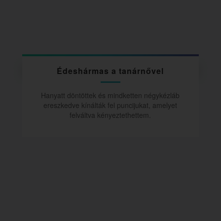
Édeshármas a tanárnővel
Hanyatt döntöttek és mindketten négykézláb
ereszkedve kínálták fel puncijukat, amelyet
felváltva kényeztethettem.