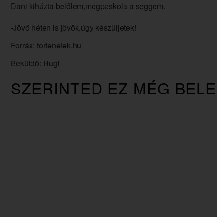
Dani kihúzta belőlem,megpaskola a seggem.
-Jövő héten is jövök,úgy készüljetek!
Forrás: tortenetek.hu
Beküldő: Hugi
SZERINTED EZ MÉG BEL