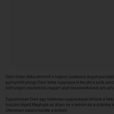
Dani óriási farka elmerült a húgom lucskosra dugott puncijáb
gyönyörtől,ahogy Dani farka cuppogva ki-be járt a szűk pun
szőnyegen,meztelenül,magam alatt összenedvezve azt,várv
Egyszercsak Dani egy hatalmas cuppanással kihúzta a farká
hozzám lépett.Megfogta az állam és a tarkóm,és a számba tet
Ütemesen baszni kezdte a torkom.