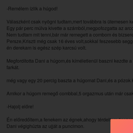
-Remélem ízlik a húgod!
Válaszként csak nyögni tudtam,mert továbbra is ütemesen ke
Egy pár perc múlva kivette a számból,megpofozgatta az arco
Nem tudtam mit tenni,bár már remegett a combom és bizsere
Persze,Kriszti még csak 16 éves volt,sokkal feszesebb seg
én derekam is egész szép karcsú volt.
Megfordította Dani a húgom,és kíméletlenül baszni kezdte a 
farkát.
még vagy egy 20 percig baszta a húgomat Dani,és a pózok kö
Amikor a húgom remegő combbal,5 orgazmus után már csak fe
-Hajolj előre!
Én előredőltem,a fenekem az égnek,ahogy térdeltem,összezá
Dani végighúzta az ujját a puncimon.