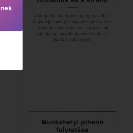
knek
Nem gondoltam,hogy meg fog baszni, de
nagyon jó vastag és csupasz farka van és
alig jöttünk ki a vízből bevitt egy nyitott
kabinba és megint megkefélt amit alig
akartam abbahagyni.
Munkahelyi pihenő
folytatása