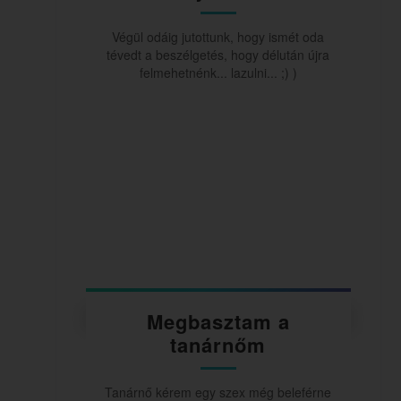
Végül odáig jutottunk, hogy ismét oda
tévedt a beszélgetés, hogy délután újra
felmehetnénk... lazulni... ;) )
Megbasztam a
tanárnőm
Tanárnő kérem egy szex még beleférne