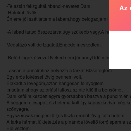
-Te aztán felizgultál,ribanc!-nevetett Dani.
Az 
-Hátulról jövök.
Én erre jól szét tettem a lábam,hogy befogadjam lüktető férf
-A lábad tartsd összezárva,úgy szűkebb vagy.A húgod után al
Megalázó volt,de izgatott.Engedelmeskedtem.
-Beléd fogok élvezni.Neked nem jár annyi idő mint a húgodna
Lassan a puncimhoz helyezte a farkát.Bizseregtem.
Egy erős lökéssel tövig bennem volt.
Elakadt a levegőm,aztán hangosan felnyögtem.
Imádtam ahogy az óriási fallosz szinte kitölti a bensőmet.
Dani kefélni kezdett,egyre gyorsabban baszva a puncim,én 
A seggemre csapott és belemarkolt,így kapaszkodva még ke
szőnyegre.
Egyszercsak megfeszült,és tiszta erőből tövig tolta belém.
A farka hármat lüktetett,és a pinámba lövellő forró sperma s
Elélveztem.