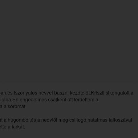
an,és iszonyatos hévvel baszni kezdte őt.Kriszti sikongatott a
cijába.Én engedelmes csajként ott térdeltem a
a a soromat.
t a húgomból,és a nedvtől még csillogó,hatalmas falloszával
te a farkát.