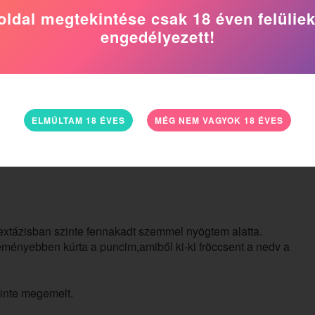
oldal megtekintése csak 18 éven felülie
engedélyezett!
iasságát.
apból túl tág a pinád.
ELMÚLTAM 18 ÉVES
MÉG NEM VAGYOK 18 ÉVES
k.Rajad áll te is elmész-e.
extázisban szinte fennakadt szemmel nyögtem alatta.
ményebben kúrta a puncim,amiből ki-ki fröccsent a nedv a
zinte megemelt.