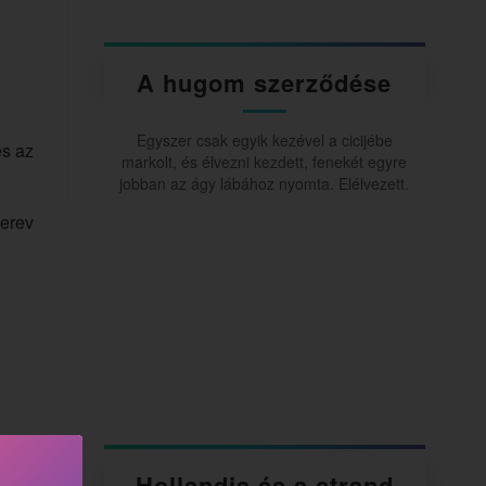
A hugom szerződése
Egyszer csak egyik kezével a cicijébe
és az
markolt, és élvezni kezdett, fenekét egyre
jobban az ágy lábához nyomta. Elélvezett.
merev
Hollandia és a strand