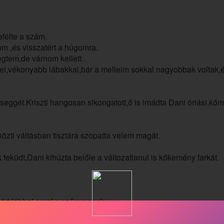
félte a szám.
m ,és visszatért a húgomra.
gtem,de várnom kellett .
gel,vékonyabb lábakkal,bár a melleim sokkal nagyobbak voltak,
seggét.Kriszti hangosan sikongatott,ő is imádta Dani óriási,kő
zti váltásban tisztára szopatta velem magát.
küdt,Dani kihúzta belőle a változatlanul is kőkemény farkát.
rt lábbal,arcal a szőnyegnek.